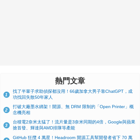
熱門文章
找了半輩子求助偵探都沒用！66歲加拿大男子靠ChatGPT，成
1
功找回失散50年家人
打破大廠墨水綁架！開源、無 DRM 限制的「Open Printer」概
2
念機亮相
台積電2奈米太猛了！流片量是3奈米同期的4倍，Google與蘋果
3
搶首發、輝達與AMD排隊等產能
GitHub 狂攬 4 萬星！Headroom 開源工具幫開發者省下 70 萬