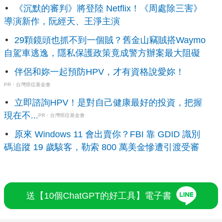
《沉默的審判》將登陸 Netflix！《周處除三害》
導演新作，阮經天、王淨主演
29顆鏡頭也抓不到一個賊？舊金山竊賊搭Waymo
自駕車逃逸，隱私保護政策竟成警方辦案最大阻礙
伴侶和妳一起預防HPV，才有資格說愛妳！
PR・台灣癌症基金會
立即諮詢HPV！是對自己健康最好的投資，把握
現在不...
PR・台灣癌症基金會
原來 Windows 11 會出賣你？FBI 靠 GDID 識別
碼追蹤 19 歲駭客，勒索 800 萬美金慘遭引渡受審
送【10個ChatGPT的好工具】電子書