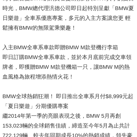
時光，BMW總代理汎德公司即日起特別呈獻「BMW夏
日樂遊」全車系優惠專案，多元的入主方案讓您更 輕
鬆擁有BMW的無限駕乘樂趣！
入主BMW全車系車款即贈BMW M款登機行李箱
即日訂購BMW全車系車款，並於本月底前完成交車領
牌者，即獲贈BMW M款登機箱一只，讓BMW M的熱
血風格為旅程增添熱情火花！
BMW全球熱銷狂潮！ 即日推出全車系月付$8,999元起
「夏日樂遊」分期優購專案
繼2014年第一季的亮眼表現之後，BMW 5月再創
153,023輛的全球銷售佳績，締造至今年5月為止共計
722,129輛、較去年同期成長10%的熱銷成績，領先豪