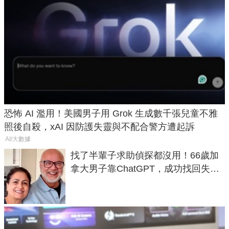
恐怖 AI 濫用！美國男子用 Grok 生成數千張兒童不雅
照後自殺，xAI 因防護失靈與不配合警方遭起訴
AI/大數據
找了半輩子求助偵探都沒用！66歲加
拿大男子靠ChatGPT，成功找回失散
50年家人