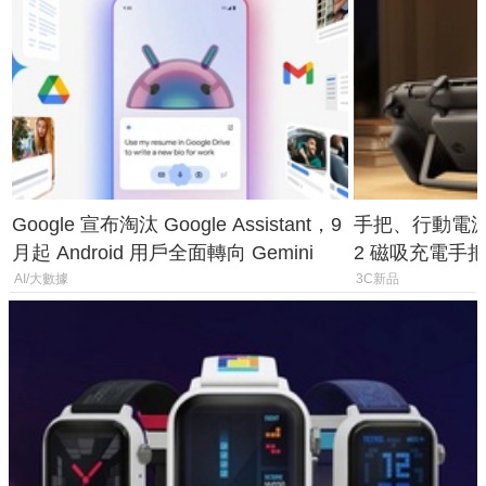
Google 宣布淘汰 Google Assistant，9
手把、行動電源合體
月起 Android 用戶全面轉向 Gemini
2 磁吸充電手把
倍
AI/大數據
3C新品