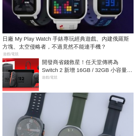
日廠 My Play Watch 手錶專玩經典遊戲、內建俄羅斯
方塊、太空侵略者，不過竟然不能連手機？
遊戲/電競
開發商省錢救星！任天堂傳將為
Switch 2 新增 16GB / 32GB 小容量遊
戲卡的選擇
遊戲/電競