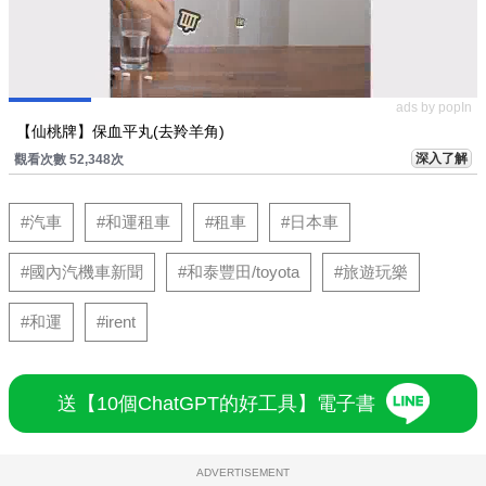
ads by popIn
【仙桃牌】保血平丸(去羚羊角)
深入了解
觀看次數 52,348次
#汽車
#和運租車
#租車
#日本車
#國內汽機車新聞
#和泰豐田/toyota
#旅遊玩樂
#和運
#irent
送【10個ChatGPT的好工具】電子書
ADVERTISEMENT