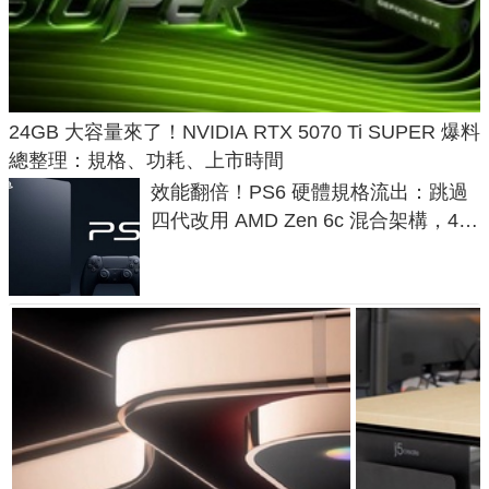
24GB 大容量來了！NVIDIA RTX 5070 Ti SUPER 爆料
總整理：規格、功耗、上市時間
效能翻倍！PS6 硬體規格流出：跳過
四代改用 AMD Zen 6c 混合架構，4K
120fps 與全光追時代來臨