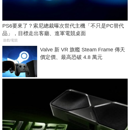
PS6要來了？索尼總裁曝次世代主機「不只是PC替代
品」，目標走出客廳、進軍電競桌面
遊戲/電競
Valve 新 VR 旗艦 Steam Frame 傳天
價定價、最高恐破 4.8 萬元