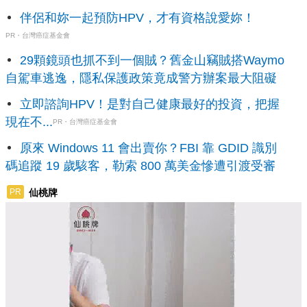
伴侶和妳一起預防HPV，才有資格說愛妳！
PR・台灣癌症基金會
29顆鏡頭也抓不到一個賊？舊金山竊賊搭Waymo
自駕車逃逸，隱私保護政策竟成警方辦案最大阻礙
立即諮詢HPV！是對自己健康最好的投資，把握
現在不...
PR・台灣癌症基金會
原來 Windows 11 會出賣你？FBI 靠 GDID 識別
碼追蹤 19 歲駭客，勒索 800 萬美金慘遭引渡受審
仙桃牌
PR