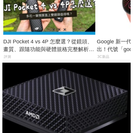
DJI Pocket 4 vs 4P 怎麼選？從鏡頭、
Google 新一代 
畫質、跟隨功能與硬體規格完整解析，
出！代號「god
一次看懂兩台差異
鎖定 AI 應用
評測
3C新品