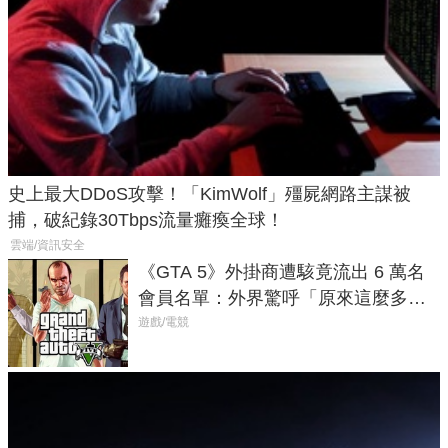
史上最大DDoS攻擊！「KimWolf」殭屍網路主謀被
捕，破紀錄30Tbps流量癱瘓全球！
雲端/資訊安全
《GTA 5》外掛商遭駭竟流出 6 萬名
會員名單：外界驚呼「原來這麼多人
在開掛！」
遊戲/電競