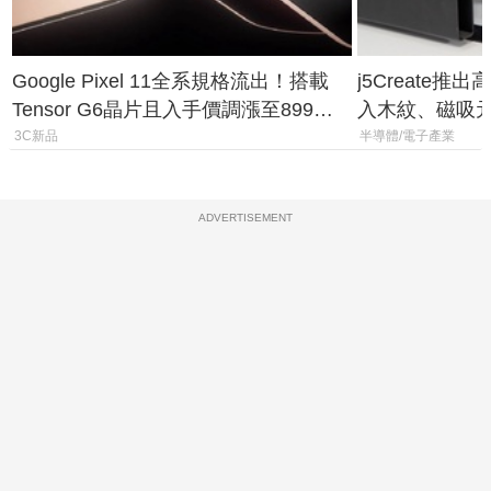
Google Pixel 11全系規格流出！搭載
j5Create
Tensor G6晶片且入手價調漲至899美
入木紋、磁吸
元
3C新品
半導體/電子產業
ADVERTISEMENT