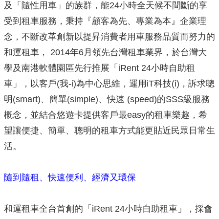
及「隨性用車」的族群，能24小時全天候不間斷的享
受到租車服務，秉持『顧客為先、專業為本』企業理
念，不斷改革創新以提昇消費者用車服務品質而努力的
和運租車， 2014年6月領先台灣租車業界，於台灣大
學及南港軟體園區先行推展「iRent 24小時自助租
車」，以客戶(我-i)為中心思維，運用iT科技(i)，訴求聰
明(smart)、簡單(simple)、快速 (speed)的SSS級服務
概念，並結合悠遊卡提供客戶最easy的租車樂趣，希
望讓便捷、簡單、聰明的租車方式能更貼近民眾日常生
活。
隨到隨租、快速便利、經濟又環保
和運租車全台首創的「iRent 24小時自助租車」，採會