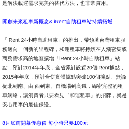
是解決載運需求完美的替代方法，也非常實用。
開創未來租車新概念& iRent自助租車站持續拓增
「iRent 24小時自助租車」的推出，帶領著台灣租車服
務邁向一個新的里程碑，和運租車將持續在人潮密集或
商務需求高的地區擴增「iRent 24小時自助租車」站
點，預計2014年年底，全省累計設置20個iRent據點，
2015年年底，預計合併實體據點突破100個據點。無論
從北到南、由 西到東、自機場到高鐵，綿密完整的租
車網絡，讓消費者只要看見『和運租車』的招牌，就是
安心用車的最佳保證。
8月底前開幕優惠價 每小時只要100元