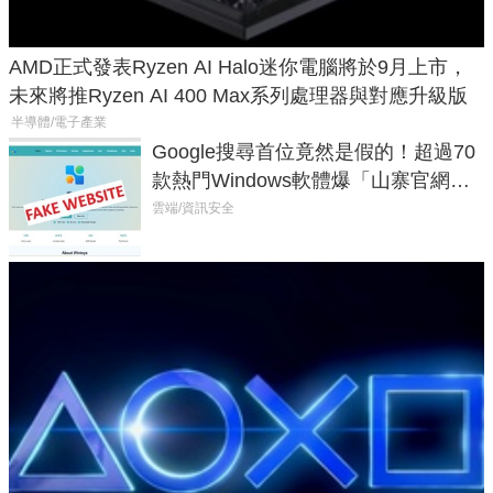
AMD正式發表Ryzen AI Halo迷你電腦將於9月上市，
未來將推Ryzen AI 400 Max系列處理器與對應升級版
半導體/電子產業
Google搜尋首位竟然是假的！超過70
款熱門Windows軟體爆「山寨官網」
危機
雲端/資訊安全