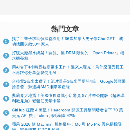
熱門文章
找了半輩子求助偵探都沒用！66歲加拿大男子靠ChatGPT，成
1
功找回失散50年家人
打破大廠墨水綁架！開源、無 DRM 限制的「Open Printer」概
2
念機亮相
用AI省下4小時竟被塞更多工作！過來人曝光：為什麼優秀員工
3
不再跟你分享怎麼使用AI
台積電2奈米太猛了！流片量是3奈米同期的4倍，Google與蘋果
4
搶首發、輝達與AMD排隊等產能
典藏界大地震！美國懷舊遊戲小店驚見 97 片未公開版《超級瑪
5
利歐兄弟》變體任天堂卡帶
GitHub 狂攬 4 萬星！Headroom 開源工具幫開發者省下 70 萬
6
美元 API 費，Token 消耗暴降 92%
蘋果 2026 款 Mac mini 規格爆料：M6 與 M5 Pro 異色搭檔登
7
場！容量或將 512GB 起跳