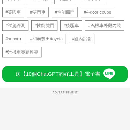
#英國車
#雙門車
#性能四門
#4-door coupe
#試駕評測
#性能雙門
#後驅車
#汽機車外觀內裝
#subaru
#和泰豐田/toyota
#國內試駕
#汽機車專題報導
送【10個ChatGPT的好工具】電子書
ADVERTISEMENT