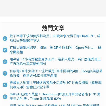
熱門文章
找了半輩子求助偵探都沒用！66歲加拿大男子靠ChatGPT，成
1
功找回失散50年家人
打破大廠墨水綁架！開源、無 DRM 限制的「Open Printer」概
2
念機亮相
用AI省下4小時竟被塞更多工作！過來人曝光：為什麼優秀員工
3
不再跟你分享怎麼使用AI
台積電2奈米太猛了！流片量是3奈米同期的4倍，Google與蘋果
4
搶首發、輝達與AMD排隊等產能
典藏界大地震！美國懷舊遊戲小店驚見 97 片未公開版《超級瑪
5
利歐兄弟》變體任天堂卡帶
GitHub 狂攬 4 萬星！Headroom 開源工具幫開發者省下 70 萬
6
美元 API 費，Token 消耗暴降 92%
蘋果 2026 款 Mac mini 規格爆料：M6 與 M5 Pro 異色搭檔登