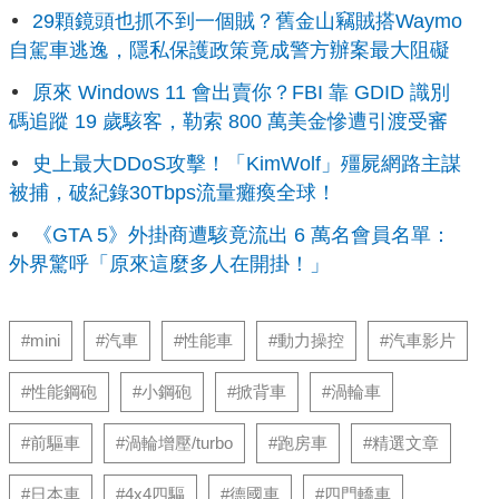
29顆鏡頭也抓不到一個賊？舊金山竊賊搭Waymo
自駕車逃逸，隱私保護政策竟成警方辦案最大阻礙
原來 Windows 11 會出賣你？FBI 靠 GDID 識別
碼追蹤 19 歲駭客，勒索 800 萬美金慘遭引渡受審
史上最大DDoS攻擊！「KimWolf」殭屍網路主謀
被捕，破紀錄30Tbps流量癱瘓全球！
《GTA 5》外掛商遭駭竟流出 6 萬名會員名單：
外界驚呼「原來這麼多人在開掛！」
#mini
#汽車
#性能車
#動力操控
#汽車影片
#性能鋼砲
#小鋼砲
#掀背車
#渦輪車
#前驅車
#渦輪增壓/turbo
#跑房車
#精選文章
#日本車
#4x4四驅
#德國車
#四門轎車