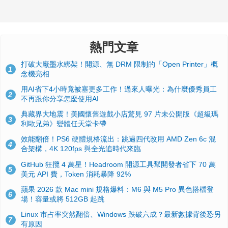
熱門文章
打破大廠墨水綁架！開源、無 DRM 限制的「Open Printer」概
1
念機亮相
用AI省下4小時竟被塞更多工作！過來人曝光：為什麼優秀員工
2
不再跟你分享怎麼使用AI
典藏界大地震！美國懷舊遊戲小店驚見 97 片未公開版《超級瑪
3
利歐兄弟》變體任天堂卡帶
效能翻倍！PS6 硬體規格流出：跳過四代改用 AMD Zen 6c 混
4
合架構，4K 120fps 與全光追時代來臨
GitHub 狂攬 4 萬星！Headroom 開源工具幫開發者省下 70 萬
5
美元 API 費，Token 消耗暴降 92%
蘋果 2026 款 Mac mini 規格爆料：M6 與 M5 Pro 異色搭檔登
6
場！容量或將 512GB 起跳
Linux 市占率突然翻倍、Windows 跌破六成？最新數據背後恐另
7
有原因