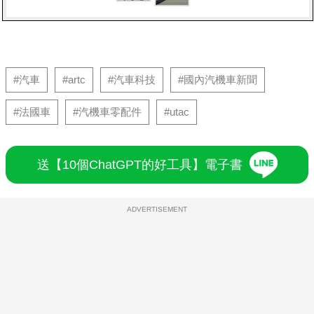
#汽車
#artc
#汽車科技
#國內汽機車新聞
#法國車
#汽機車零配件
#utac
送【10個ChatGPT的好工具】電子書
ADVERTISEMENT