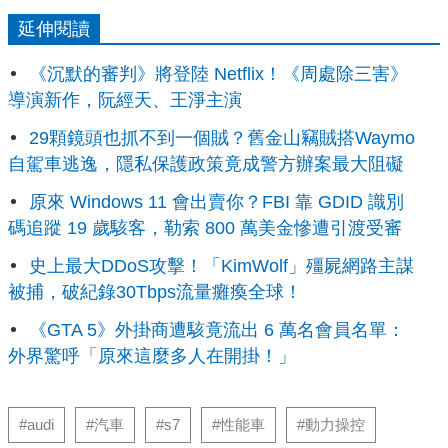
延伸閱讀
《沉默的審判》將登陸 Netflix！《周處除三害》
導演新作，阮經天、王淨主演
29顆鏡頭也抓不到一個賊？舊金山竊賊搭Waymo
自駕車逃逸，隱私保護政策竟成警方辦案最大阻礙
原來 Windows 11 會出賣你？FBI 靠 GDID 識別
碼追蹤 19 歲駭客，勒索 800 萬美金慘遭引渡受審
史上最大DDoS攻擊！「KimWolf」殭屍網路主謀
被捕，破紀錄30Tbps流量癱瘓全球！
《GTA 5》外掛商遭駭竟流出 6 萬名會員名單：
外界驚呼「原來這麼多人在開掛！」
#audi
#汽車
#s7
#性能車
#動力操控