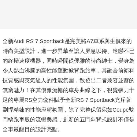
全新Audi RS 7 Sportback是完美將A7車系與生俱來的
時尚美型設計，進一步昇華至讓人屏息以待、迷戀不已
的終極速度機器，同時瞬間從優雅的時尚紳士，變身為
令人熱血沸騰的高性能運動掀背跑旅車，其融合前衛科
技質感與英氣逼人的性能氛圍，散發出二者兼容並蓄的
無窮魅力！在其優雅流暢的車身曲線之下，視覺張力十
足的專屬RS空力套件賦予全新RS 7 Sportback充斥著
剽悍精鍊的性能座駕氛圍，除了完整保留宛如Coupe雙
門轎跑車般的流暢美感，創新的五門斜背式設計不僅是
全車最醒目的設計亮點。