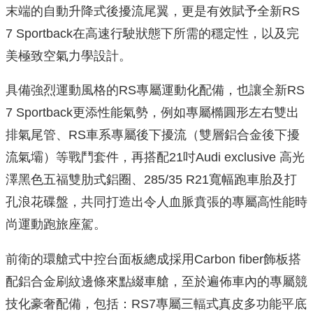
末端的自動升降式後擾流尾翼，更是有效賦予全新RS
7 Sportback在高速行駛狀態下所需的穩定性，以及完
美極致空氣力學設計。
具備強烈運動風格的RS專屬運動化配備，也讓全新RS
7 Sportback更添性能氣勢，例如專屬橢圓形左右雙出
排氣尾管、RS車系專屬後下擾流（雙層鋁合金後下擾
流氣壩）等戰鬥套件，再搭配21吋Audi exclusive 高光
澤黑色五福雙肋式鋁圈、285/35 R21寬幅跑車胎及打
孔浪花碟盤，共同打造出令人血脈賁張的專屬高性能時
尚運動跑旅座駕。
前衛的環艙式中控台面板總成採用Carbon fiber飾板搭
配鋁合金刷紋邊條來點綴車艙，至於遍佈車內的專屬競
技化豪奢配備，包括：RS7專屬三輻式真皮多功能平底