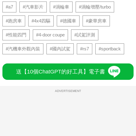
#a7
#汽車影片
#渦輪車
#渦輪增壓/turbo
#跑房車
#4x4四驅
#德國車
#豪華房車
#性能四門
#4-door coupe
#試駕評測
#汽機車外觀內裝
#國內試駕
#rs7
#sportback
送【10個ChatGPT的好工具】電子書
ADVERTISEMENT