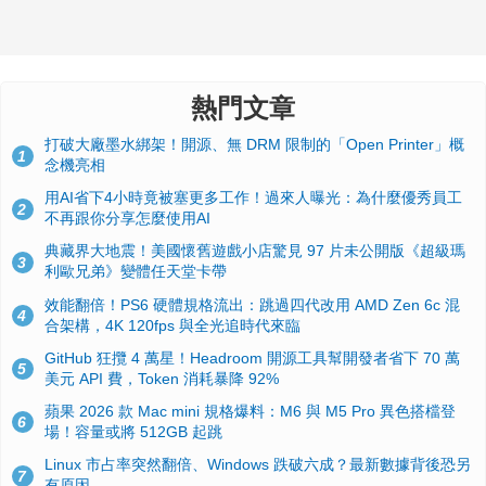
熱門文章
打破大廠墨水綁架！開源、無 DRM 限制的「Open Printer」概
1
念機亮相
用AI省下4小時竟被塞更多工作！過來人曝光：為什麼優秀員工
2
不再跟你分享怎麼使用AI
典藏界大地震！美國懷舊遊戲小店驚見 97 片未公開版《超級瑪
3
利歐兄弟》變體任天堂卡帶
效能翻倍！PS6 硬體規格流出：跳過四代改用 AMD Zen 6c 混
4
合架構，4K 120fps 與全光追時代來臨
GitHub 狂攬 4 萬星！Headroom 開源工具幫開發者省下 70 萬
5
美元 API 費，Token 消耗暴降 92%
蘋果 2026 款 Mac mini 規格爆料：M6 與 M5 Pro 異色搭檔登
6
場！容量或將 512GB 起跳
Linux 市占率突然翻倍、Windows 跌破六成？最新數據背後恐另
7
有原因