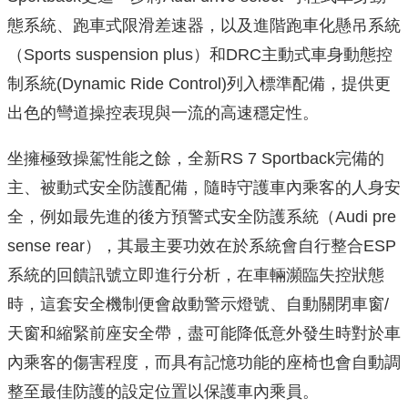
態系統、跑車式限滑差速器，以及進階跑車化懸吊系統
（Sports suspension plus）和DRC主動式車身動態控
制系統(Dynamic Ride Control)列入標準配備，提供更
出色的彎道操控表現與一流的高速穩定性。
坐擁極致操駕性能之餘，全新RS 7 Sportback完備的
主、被動式安全防護配備，隨時守護車內乘客的人身安
全，例如最先進的後方預警式安全防護系統（Audi pre
sense rear），其最主要功效在於系統會自行整合ESP
系統的回饋訊號立即進行分析，在車輛瀕臨失控狀態
時，這套安全機制便會啟動警示燈號、自動關閉車窗/
天窗和縮緊前座安全帶，盡可能降低意外發生時對於車
內乘客的傷害程度，而具有記憶功能的座椅也會自動調
整至最佳防護的設定位置以保護車內乘員。