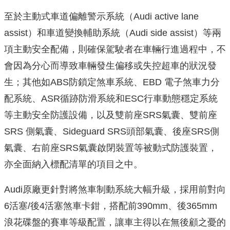
至於主動式車道偏離警示系統（Audi active lane
assist）和車道變換輔助系統（Audi side assist）等兩
項主動安全配備，則確保駕駛者在車輛行進過程中，不
會因為分心而導致車輛發生偏移或失控超車的狀況發
生；其他如ABS防鎖定煞車系統、EBD 電子煞車力分
配系統、ASR循跡防滑系統和ESC行車動態穩定系統
等主動安全防護設備，以及雙前座SRS氣囊、雙前座
SRS 側氣囊、Sideguard SRS頭部氣囊、後座SRS側
氣囊、右前座SRS氣囊啟閉裝置等被動式防護裝置，
亦全面納入標配清單的項目之中。
Audi原廠更針對將煞車制動系統大幅升級，採用前對向
6活塞/後4活塞煞車卡鉗，搭配前390mm、後365mm
浪花碟盤的賽車等級配置，讓車主得以在無後顧之憂的