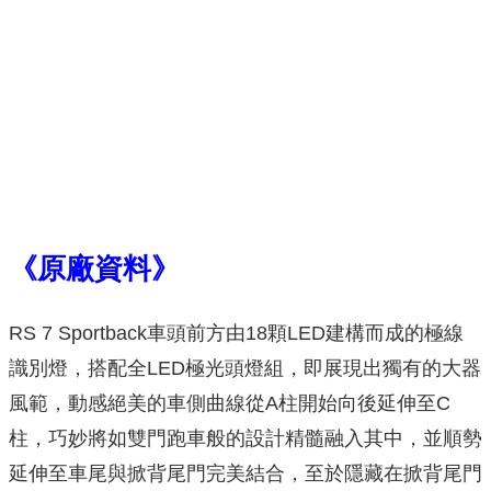
《原廠資料》
RS 7 Sportback車頭前方由18顆LED建構而成的極線
識別燈，搭配全LED極光頭燈組，即展現出獨有的大器
風範，動感絕美的車側曲線從A柱開始向後延伸至C
柱，巧妙將如雙門跑車般的設計精髓融入其中，並順勢
延伸至車尾與掀背尾門完美結合，至於隱藏在掀背尾門