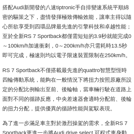
搭配Audi新開發的八速tiptronic手自排變速系統平順綿
密的驅策之下，盡情發揮極致傳輸效能，讓車主得以隨
心所欲享受到四環品牌最先進的引擎科技和卓越性能；
至於全新RS 7 Sportback都僅需短短的3.9秒就能完成0
～100km/h加速衝刺，0～200km/h亦只需耗時13.5秒
即可完成，極速則均以電子限速裝置限制在250km/h。
RS 7 Sportback不僅搭載最先進的quattro智慧型恆時
四輪傳動系統，能夠在一般情況下將扭力按照原廠所設
定的分配比例輸出至前、後輪軸，當車輛行駛在道路上
面對不同的循跡反應，中央差速器會適時分配前、後輪
的扭力分配，提供優異的循跡性能與駕馭表現。
為了進一步滿足車主對於激烈操駕的需求，全新RS 7
Sportback更進一步將Audi drive select 可程式車身動