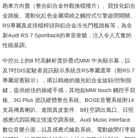
跑車方向盤（整合鋁合金外觀換檔撥片）、競技化鋁合
金踏板、運動化紅色金屬環繞之觸控式引擎啟閉開關、
RS專屬真皮排檔桿頭與鋁合金冷光門檻踏板等，為全
新Audi RS 7 Sportback的車室座艙，注入令人亢奮的
性能基調。
中控台上的8 吋高解析度折疊式MMI 中央顯示幕，以
及7吋DIS駕駛者資訊顯示系統含RS專屬選單（附RS 7
專屬迎賓顯示），甫以精緻的拋光鋁合金旋鈕/控制按
鍵，提供絕佳的操縱手感，其他如MMI touch 觸控手寫
板、3G Plus 資訊硬體整合系統、BOSE音響系統附14
支高傳真喇叭、進階真皮套件、B柱空調出風口、日照
感應式四區獨立恆溫空調系統、Audi Music Interface
數位音樂介面，以及感應式鑰匙系統、電動啟閉行李箱