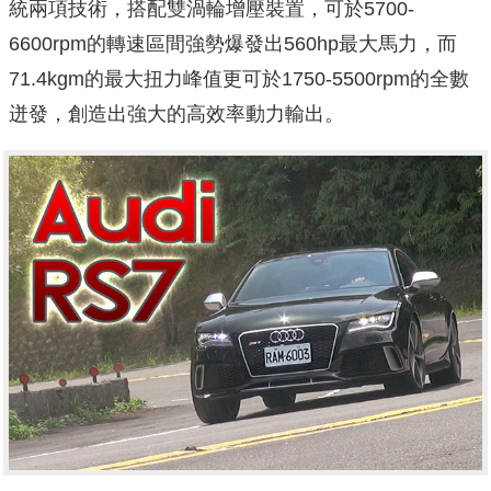
統兩項技術，搭配雙渦輪增壓裝置，可於5700-
6600rpm的轉速區間強勢爆發出560hp最大馬力，而
71.4kgm的最大扭力峰值更可於1750-5500rpm的全數
迸發，創造出強大的高效率動力輸出。