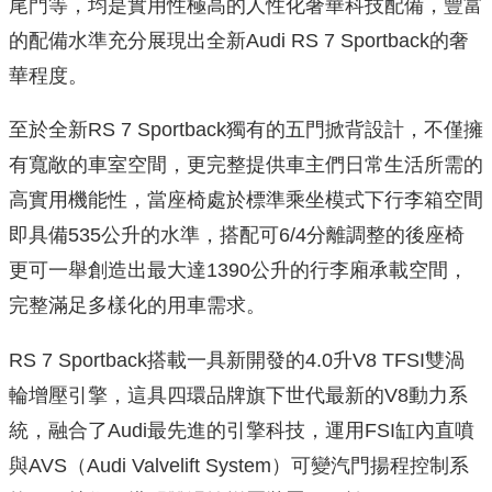
尾門等，均是實用性極高的人性化奢華科技配備，豐富
的配備水準充分展現出全新Audi RS 7 Sportback的奢
華程度。
至於全新RS 7 Sportback獨有的五門掀背設計，不僅擁
有寬敞的車室空間，更完整提供車主們日常生活所需的
高實用機能性，當座椅處於標準乘坐模式下行李箱空間
即具備535公升的水準，搭配可6/4分離調整的後座椅
更可一舉創造出最大達1390公升的行李廂承載空間，
完整滿足多樣化的用車需求。
RS 7 Sportback搭載一具新開發的4.0升V8 TFSI雙渦
輪增壓引擎，這具四環品牌旗下世代最新的V8動力系
統，融合了Audi最先進的引擎科技，運用FSI缸內直噴
與AVS（Audi Valvelift System）可變汽門揚程控制系