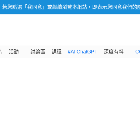
，若您點選「我同意」或繼續瀏覽本網站，即表示您同意我們的
片
活動
討論區
課程
#AI ChatGPT
深度有料
C