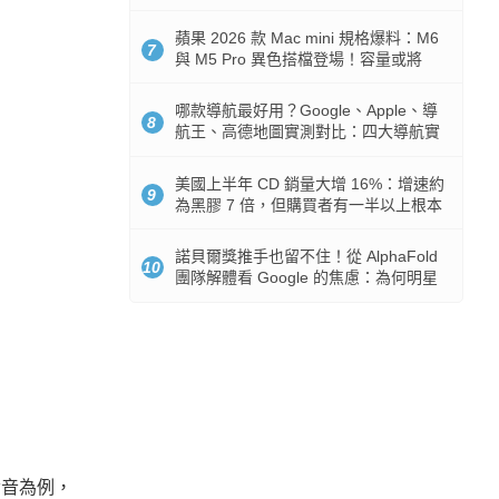
市時間
蘋果 2026 款 Mac mini 規格爆料：M6
7
與 M5 Pro 異色搭檔登場！容量或將
512GB 起跳
哪款導航最好用？Google、Apple、導
8
航王、高德地圖實測對比：四大導航實
測懶人包
美國上半年 CD 銷量大增 16%：增速約
9
為黑膠 7 倍，但購買者有一半以上根本
沒有播放器
諾貝爾獎推手也留不住！從 AlphaFold
10
團隊解體看 Google 的焦慮：為何明星
實驗室要為 Gemini 讓路？
發音為例，