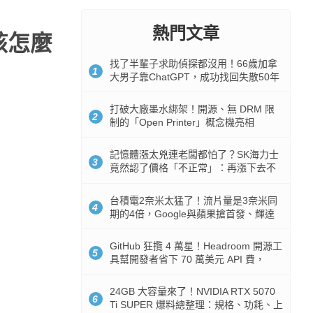
熱門文章
該怎麼
找了半輩子求助偵探都沒用！66歲加拿
1
大男子靠ChatGPT，成功找回失散50年
家人
打破大廠墨水綁架！開源、無 DRM 限
2
制的「Open Printer」概念機亮相
記憶體漲太兇連老闆都怕了？SK海力士
3
竟然認了價格「不正常」：再漲下去不
是好事
台積電2奈米太猛了！流片量是3奈米同
4
期的4倍，Google與蘋果搶首發、輝達
與AMD排隊等產能
GitHub 狂攬 4 萬星！Headroom 開源工
5
具幫開發者省下 70 萬美元 API 費，
Token 消耗暴降 92%
24GB 大容量來了！NVIDIA RTX 5070
6
Ti SUPER 爆料總整理：規格、功耗、上