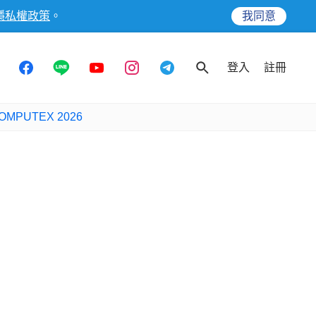
隱私權政策
。
我同意
登入
註冊
OMPUTEX 2026