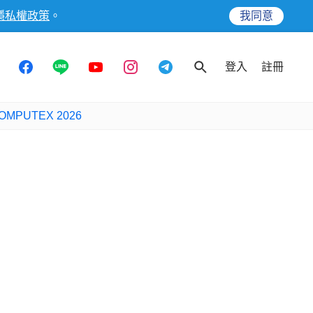
隱私權政策
。
我同意
登入
註冊
OMPUTEX 2026