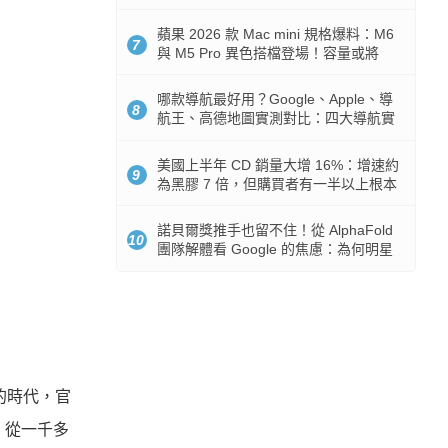
市時間
蘋果 2026 款 Mac mini 規格爆料：M6
7
與 M5 Pro 異色搭檔登場！容量或將
512GB 起跳
哪款導航最好用？Google、Apple、導
8
航王、高德地圖實測對比：四大導航實
測懶人包
美國上半年 CD 銷量大增 16%：增速約
9
為黑膠 7 倍，但購買者有一半以上根本
沒有播放器
諾貝爾獎推手也留不住！從 AlphaFold
10
團隊解體看 Google 的焦慮：為何明星
實驗室要為 Gemini 讓路？
的時代，官
賽，從一千多