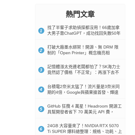
熱門文章
找了半輩子求助偵探都沒用！66歲加拿
1
大男子靠ChatGPT，成功找回失散50年
家人
打破大廠墨水綁架！開源、無 DRM 限
2
制的「Open Printer」概念機亮相
記憶體漲太兇連老闆都怕了？SK海力士
3
竟然認了價格「不正常」：再漲下去不
是好事
台積電2奈米太猛了！流片量是3奈米同
4
期的4倍，Google與蘋果搶首發、輝達
與AMD排隊等產能
GitHub 狂攬 4 萬星！Headroom 開源工
5
具幫開發者省下 70 萬美元 API 費，
Token 消耗暴降 92%
24GB 大容量來了！NVIDIA RTX 5070
6
Ti SUPER 爆料總整理：規格、功耗、上