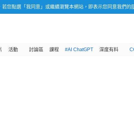
，若您點選「我同意」或繼續瀏覽本網站，即表示您同意我們的
片
活動
討論區
課程
#AI ChatGPT
深度有料
C