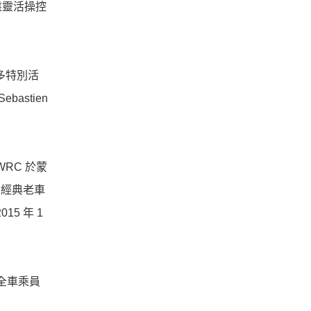
盤靈活操控
許多特別活
bastien
WRC 於蒙
o 經典老車
15 年 1
全車乘員