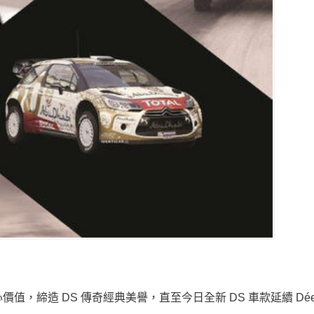
值，締造 DS 傳奇經典美譽，直至今日全新 DS 車款延續 Dées