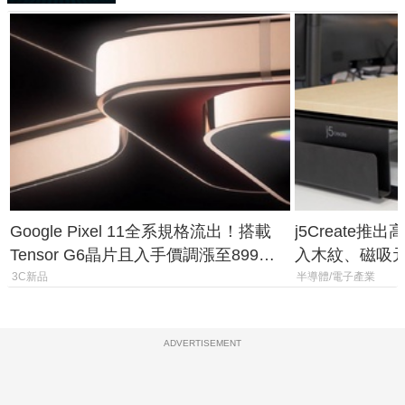
Google Pixel 11全系規格流出！搭載
j5Create
Tensor G6晶片且入手價調漲至899美
入木紋、磁吸
元
3C新品
半導體/電子產業
ADVERTISEMENT