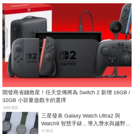
開發商省錢救星！任天堂傳將為 Switch 2 新增 16GB /
32GB 小容量遊戲卡的選擇
遊戲/電競
三星發表 Galaxy Watch Ultra2 與
Watch9 智慧手錶，導入潛水與越野跑
導航功能
3C新品