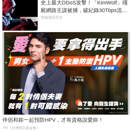
史上最大DDoS攻擊！「KimWolf」殭
屍網路主謀被捕，破紀錄30Tbps流量
癱瘓全球！
雲端/資訊安全
伴侶和妳一起預防HPV，才有資格說愛妳！
PR（台灣癌症基金會）