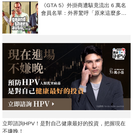
《GTA 5》外掛商遭駭竟流出 6 萬名
會員名單：外界驚呼「原來這麼多人
在開掛！」
立即諮詢HPV！是對自己健康最好的投資，把握現在
不嫌晚！