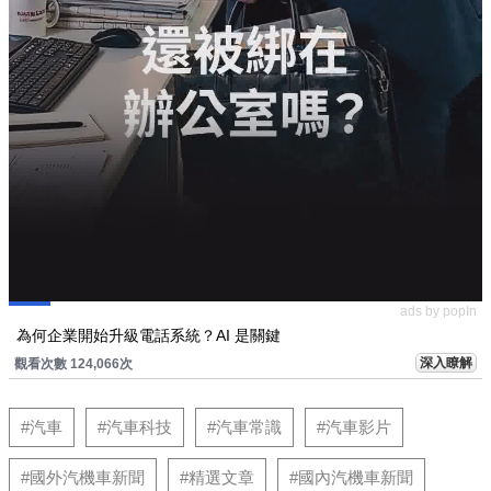
ads by popIn
為何企業開始升級電話系統？AI 是關鍵
深入瞭解
觀看次數 124,066次
#汽車
#汽車科技
#汽車常識
#汽車影片
#國外汽機車新聞
#精選文章
#國內汽機車新聞