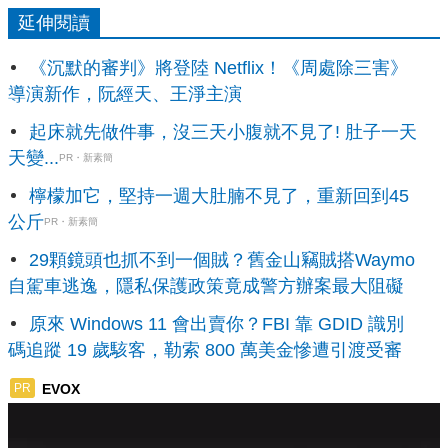
延伸閱讀
《沉默的審判》將登陸 Netflix！《周處除三害》
導演新作，阮經天、王淨主演
起床就先做件事，沒三天小腹就不見了! 肚子一天
天變...
PR・新素簡
檸檬加它，堅持一週大肚腩不見了，重新回到45
公斤
PR・新素簡
29顆鏡頭也抓不到一個賊？舊金山竊賊搭Waymo
自駕車逃逸，隱私保護政策竟成警方辦案最大阻礙
原來 Windows 11 會出賣你？FBI 靠 GDID 識別
碼追蹤 19 歲駭客，勒索 800 萬美金慘遭引渡受審
EVOX
PR