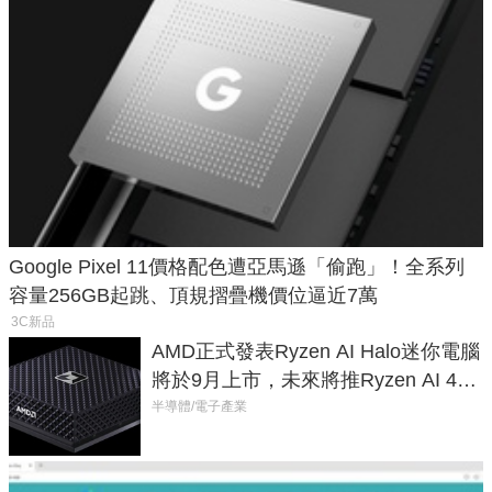
Google Pixel 11價格配色遭亞馬遜「偷跑」！全系列
容量256GB起跳、頂規摺疊機價位逼近7萬
3C新品
AMD正式發表Ryzen AI Halo迷你電腦
將於9月上市，未來將推Ryzen AI 400
Max系列處理器與對應升級版
半導體/電子產業