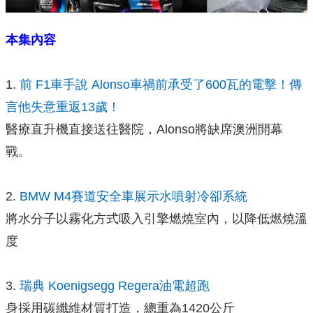
本集內容
1.
前 F1車手說 Alonso車禍前承受了600瓦的電擊！
傳
言他失意重返13歲！
醫療直升機直接送往醫院，Alonso將缺席澳洲開幕
戰。
2.
BMW M4賽道安全車展示水噴射冷卻系統
將水分子以霧化方式吸入引擎燃燒室內，以降低燃燒溫
度
3.
瑞典 Koenigsegg Regera油電超跑
身採用碳纖維材質打造，總重為1420公斤