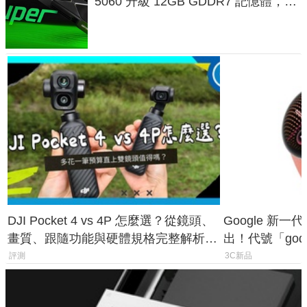
5060 升級 12GB GDDR7 記憶體，這
次規格終於不擠牙膏
DJI Pocket 4 vs 4P 怎麼選？從鏡頭、
Google 新一代 
畫質、跟隨功能與硬體規格完整解析，
出！代號「god
一次看懂兩台差異
鎖定 AI 應用
評測
3C新品