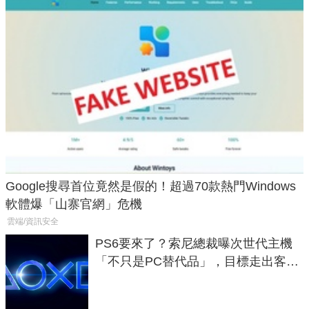
Google搜尋首位竟然是假的！超過70款熱門Windows
軟體爆「山寨官網」危機
雲端/資訊安全
PS6要來了？索尼總裁曝次世代主機
「不只是PC替代品」，目標走出客
廳、進軍電競桌面