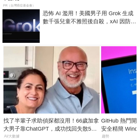
PR（台灣癌症基金會）
恐怖 AI 濫用！美國男子用 Grok 生成
數千張兒童不雅照後自殺，xAI 因防護
失靈與不配合警方遭起訴
找了半輩子求助偵探都沒用！66歲加拿
GitHub 熱門
大男子靠ChatGPT，成功找回失散50
安全精簡 Wind
年家人
後台追蹤
AI/大數據
趨勢