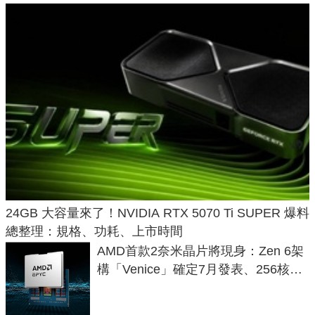
24GB 大容量來了！NVIDIA RTX 5070 Ti SUPER 爆料
總整理：規格、功耗、上市時間
AMD首款2奈米晶片將現身：Zen 6架
構「Venice」確定7月發表、256核心
效能大噴發70%