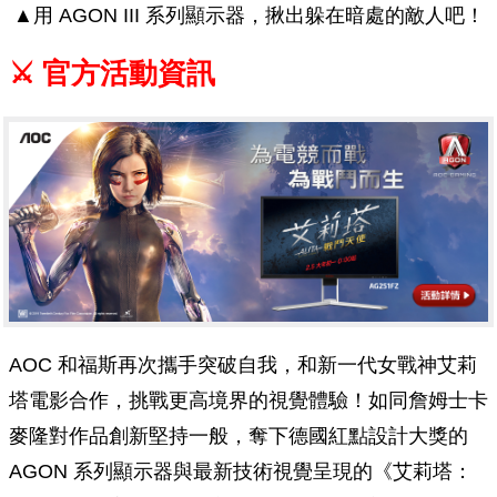
▲用 AGON III 系列顯示器，揪出躲在暗處的敵人吧！
⚔ 官方活動資訊
AOC 和福斯再次攜手突破自我，和新一代女戰神艾莉
塔電影合作，挑戰更高境界的視覺體驗！如同詹姆士卡
麥隆對作品創新堅持一般，奪下德國紅點設計大獎的
AGON 系列顯示器與最新技術視覺呈現的《艾莉塔：