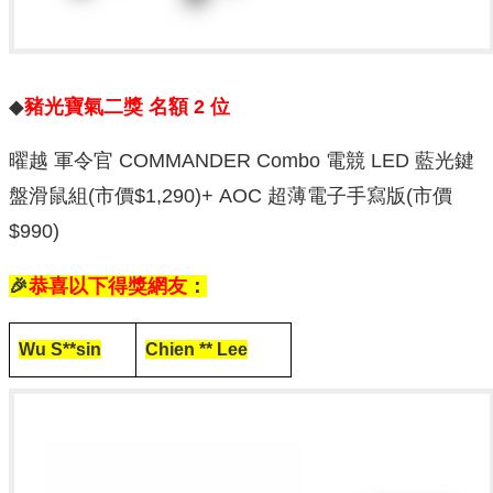
◆
豬光寶氣二獎 名額 2 位
曜越 軍令官 COMMANDER Combo 電競 LED 藍光鍵
盤滑鼠組(市價$1,290)+ AOC 超薄電子手寫版(市價
$990)
🎉
恭喜以下得獎網友
：
Wu S**sin
Chien ** Lee