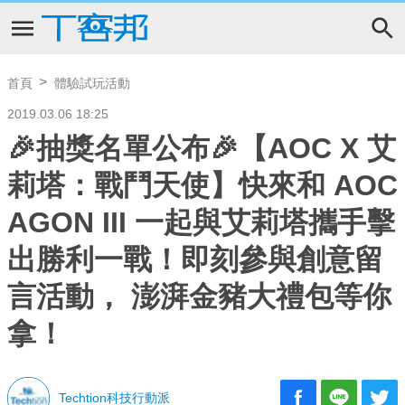
首頁
體驗試玩活動
2019.03.06 18:25
🎉抽獎名單公布🎉【AOC X 艾
莉塔：戰鬥天使】快來和 AOC
AGON III 一起與艾莉塔攜手擊
出勝利一戰！即刻參與創意留
言活動， 澎湃金豬大禮包等你
拿！
Techtion科技行動派