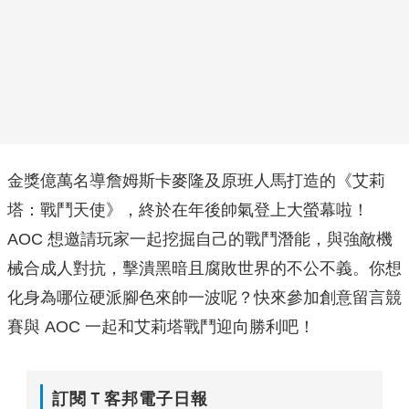
金獎億萬名導詹姆斯卡麥隆及原班人馬打造的《艾莉
塔：戰鬥天使》，終於在年後帥氣登上大螢幕啦！
AOC 想邀請玩家一起挖掘自己的戰鬥潛能，與強敵機
械合成人對抗，擊潰黑暗且腐敗世界的不公不義。你想
化身為哪位硬派腳色來帥一波呢？快來參加創意留言競
賽與 AOC 一起和艾莉塔戰鬥迎向勝利吧！
訂閱Ｔ客邦電子日報