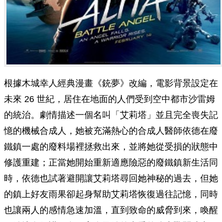
根據木城幸人經典漫畫《銃夢》改編，電影背景設定在
未來 26 世紀，居住在地面的人們受到空中都市沙雷姆
的統治。劇情描述一個名叫「艾莉塔」並且完全喪失記
憶的機械合成人，她被充滿熱心的合成人醫師依德在廢
鐵鎮一處的廢料場裡拯救出來，並將她從受損的狀態中
修護重建；正當她開始重新適應險惡的廢鐵鎮新生活同
時，依德也試著避開讓艾莉塔尋回她神秘的過去，但她
的鎮上好友雨果卻起身幫助艾莉塔恢復過往記憶，同時
也讓兩人的感情急速加溫，直到致命的威脅到來，喚醒