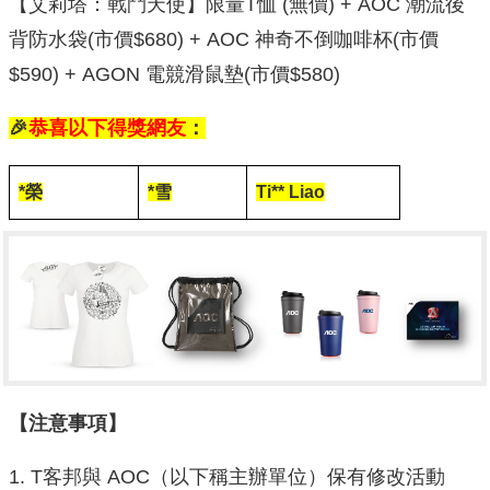
【艾莉塔：戰鬥天使】限量T恤 (無價) + AOC 潮流後
背防水袋(市價$680) + AOC 神奇不倒咖啡杯(市價
$590) + AGON 電競滑鼠墊(市價$580)
🎉
恭喜以下得獎網友
：
*榮
*雪
Ti** Liao
【注意事項】
T客邦與 AOC（以下稱主辦單位）保有修改活動