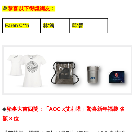
🎉
恭喜以下得獎網友
：
Faren C**n
林*鴻
邱*晉
◆
豬事大吉四獎：「AOC x艾莉塔」驚喜新年福袋 名
額 3 位