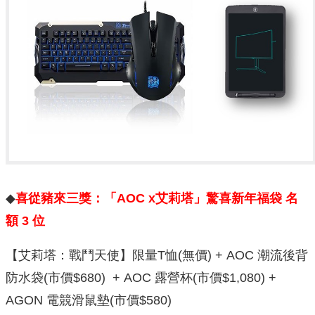
◆
喜從豬來三獎：「AOC x艾莉塔」驚喜新年福袋 名
額 3 位
【艾莉塔：戰鬥天使】限量T恤(無價) + AOC 潮流後背
防水袋(市價$680) + AOC 露營杯(市價$1,080) +
AGON 電競滑鼠墊(市價$580)