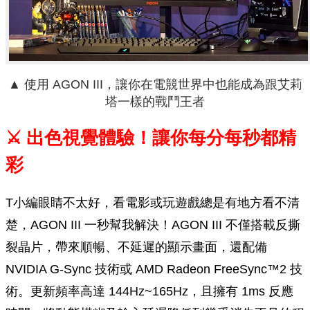
▲ 使用 AGON III，讓你在電競世界中也能成為跟艾莉
塔一樣的戰鬥王者
⚔ 出色視覺體驗！讓你每分每秒都精
彩
T小編眼睛不太好，看電影或玩遊戲總是有地方看不清
楚，AGON III 一秒幫我解決！AGON III 不僅搭載反撕
裂晶片，帶來順暢、不延遲的顯示畫面，還配備
NVIDIA G-Sync 技術或 AMD Radeon FreeSync™2 技
術。更新頻率高達 144Hz~165Hz，且擁有 1ms 反應