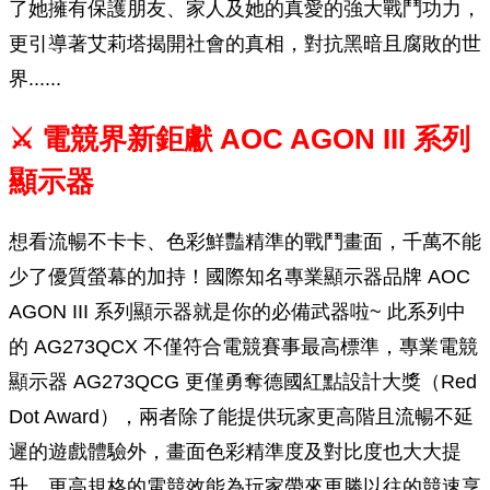
了她擁有保護朋友、家人及她的真愛的強大戰鬥功力，
更引導著艾莉塔揭開社會的真相，對抗黑暗且腐敗的世
界......
⚔ 電競界新鉅獻 AOC AGON III 系列
顯示器
想看流暢不卡卡、色彩鮮豔精準的戰鬥畫面，千萬不能
少了優質螢幕的加持！國際知名專業顯示器品牌 AOC
AGON III 系列顯示器就是你的必備武器啦~ 此系列中
的 AG273QCX 不僅符合電競賽事最高標準，專業電競
顯示器 AG273QCG 更僅勇奪德國紅點設計大獎（Red
Dot Award），兩者除了能提供玩家更高階且流暢不延
遲的遊戲體驗外，畫面色彩精準度及對比度也大大提
升，更高規格的電競效能為玩家帶來更勝以往的競速享