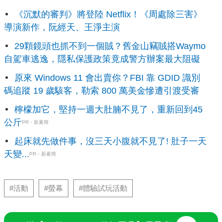
《沉默的審判》將登陸 Netflix！《周處除三害》
導演新作，阮經天、王淨主演
29顆鏡頭也抓不到一個賊？舊金山竊賊搭Waymo
自駕車逃逸，隱私保護政策竟成警方辦案最大阻礙
原來 Windows 11 會出賣你？FBI 靠 GDID 識別
碼追蹤 19 歲駭客，勒索 800 萬美金慘遭引渡受審
檸檬加它，堅持一週大肚腩不見了，重新回到45
公斤
PR・新素簡
起床就先做件事，沒三天小腹就不見了! 肚子一天
天變...
PR・新素簡
#活動
#螢幕
#體驗試玩活動