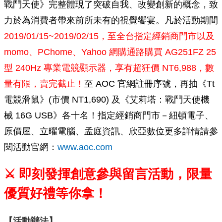
戰鬥天使》完整體現了突破自我、改變創新的概念，致
力於為消費者帶來前所未有的視覺饗宴。凡於活動期間
2019/01/15~2019/02/15，至全台指定經銷商門市以及
momo、PChome、Yahoo 網購通路購買 AG251FZ 25
型 240Hz 專業電競顯示器，享有超狂價 NT6,988，數
量有限，賣完截止！
至 AOC 官網註冊序號，再抽《Tt
電競滑鼠》(市價 NT1,690) 及《艾莉塔：戰鬥天使機
械 16G USB》各十名！指定經銷商門市－紐頓電子、
原價屋、立曜電腦、孟庭資訊、欣亞數位更多詳情請參
閱活動官網：
www.aoc.com
⚔ 即刻發揮創意參與留言活動，限量
優質好禮等你拿！
【活動辦法】