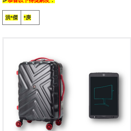
🎉
恭喜以下得獎網友
：
洪*傑
*庚