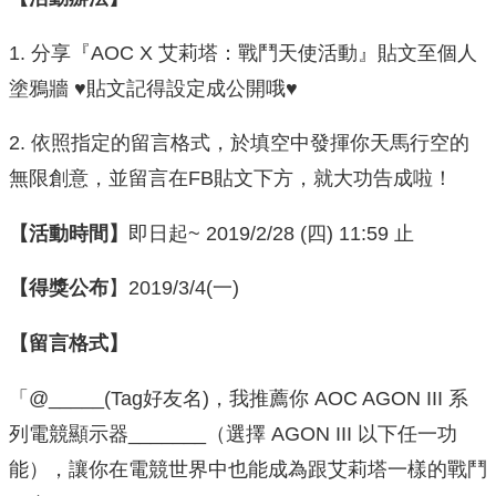
1. 分享『AOC X 艾莉塔：戰鬥天使活動』貼文至個人
塗鴉牆 ♥貼文記得設定成公開哦♥
2. 依照指定的留言格式，於填空中發揮你天馬行空的
無限創意，並留言在FB貼文下方，就大功告成啦！
【活動時間】
即日起~ 2019/2/28 (四) 11:59 止
【得獎公布
】2019/3/4(一)
【留言格式】
「@_____(Tag好友名)，我推薦你 AOC AGON III 系
列電競顯示器_______（選擇 AGON III 以下任一功
能），讓你在電競世界中也能成為跟艾莉塔一樣的戰鬥