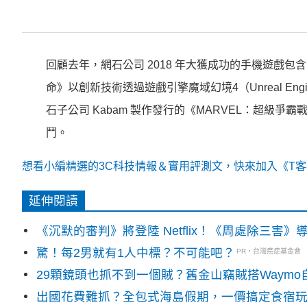
回顧去年，網石公司 2018 年大獲成功的手機遊戲包含
命》以創新技術透過遊戲引擎魔域幻境4（Unreal E
石子公司 Kabam 製作發行的《MARVEL：超級
鬥。
想看小編精選的3C科技情報＆實用評測文，快來加入《T客邦
延伸閱讀
《沉默的審判》將登陸 Netflix！《周處除三害
驚！每2男就有1人中標？不可能吧？
PR・台灣癌症基金會
29顆鏡頭也抓不到一個賊？舊金山竊賊搭Waym
出國花費難抓？全包式海島假期，一價搞定食宿