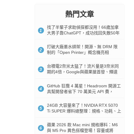
熱門文章
找了半輩子求助偵探都沒用！66歲加拿
1
大男子靠ChatGPT，成功找回失散50年
家人
打破大廠墨水綁架！開源、無 DRM 限
2
制的「Open Printer」概念機亮相
台積電2奈米太猛了！流片量是3奈米同
3
期的4倍，Google與蘋果搶首發、輝達
與AMD排隊等產能
GitHub 狂攬 4 萬星！Headroom 開源工
4
具幫開發者省下 70 萬美元 API 費，
Token 消耗暴降 92%
24GB 大容量來了！NVIDIA RTX 5070
5
Ti SUPER 爆料總整理：規格、功耗、上
市時間
蘋果 2026 款 Mac mini 規格爆料：M6
6
與 M5 Pro 異色搭檔登場！容量或將