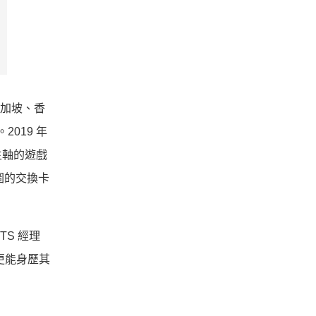
新加坡、香
019 年
主軸的遊戲
為藍圖的交換卡
TS 經理
更能身歷其