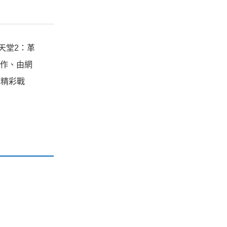
天堂2：革
力作、由網
開精彩戰