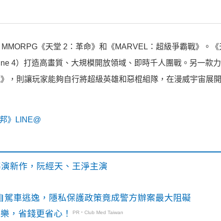
 MMORPG《天堂 2：革命》和《MARVEL：超級爭霸戰》。《
ngine 4）打造高畫質、大規模開放領域、即時千人團戰。另一款
爭霸戰》，則讓玩家能夠自行將超級英雄和惡棍組隊，在漫威宇宙展
》LINE@
》導演新作，阮經天、王淨主演
o自駕車逃逸，隱私保護政策竟成警方辦案最大阻礙
玩樂，省錢更省心！
PR・Club Med Taiwan