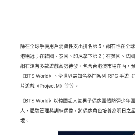
除在全球手機用戶消費性支出排名第 5，網石也在全球 
港稱冠；在韓國、泰國、印尼拿下第 2；在英國、法國分別
網石還有多款遊戲蓄勢待發。包含台港澳市場在內，
《BTS World》、全世界最知名格鬥系列 RPG 手遊《The 
片遊戲《Project M》等等。
《BTS World》以韓國超人氣男子偶像團體防彈少年
人，體驗管理與訓練偶像，將偶像角色培養為明日之星。
境。