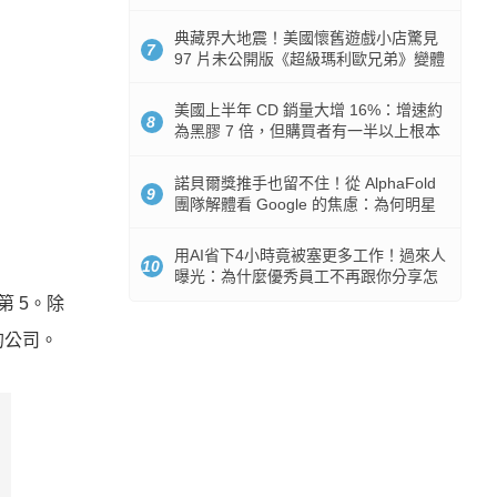
512GB 起跳
典藏界大地震！美國懷舊遊戲小店驚見
7
97 片未公開版《超級瑪利歐兄弟》變體
任天堂卡帶
美國上半年 CD 銷量大增 16%：增速約
8
為黑膠 7 倍，但購買者有一半以上根本
沒有播放器
諾貝爾獎推手也留不住！從 AlphaFold
9
團隊解體看 Google 的焦慮：為何明星
實驗室要為 Gemini 讓路？
用AI省下4小時竟被塞更多工作！過來人
10
曝光：為什麼優秀員工不再跟你分享怎
麼使用AI
第 5。除
的公司。