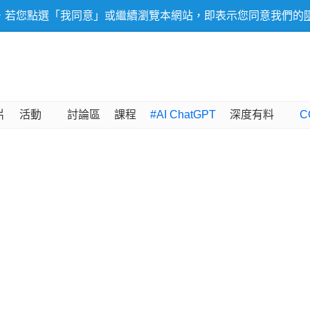
，若您點選「我同意」或繼續瀏覽本網站，即表示您同意我們的
片
活動
討論區
課程
#AI ChatGPT
深度有料
C