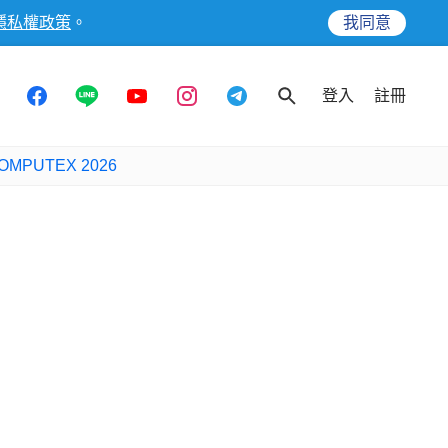
隱私權政策
。
我同意
登入
註冊
OMPUTEX 2026