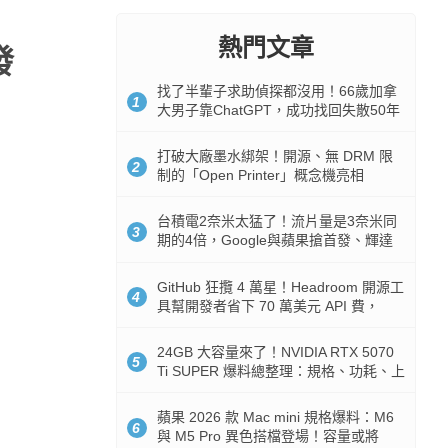
熱門文章
發
找了半輩子求助偵探都沒用！66歲加拿
1
大男子靠ChatGPT，成功找回失散50年
家人
打破大廠墨水綁架！開源、無 DRM 限
2
制的「Open Printer」概念機亮相
台積電2奈米太猛了！流片量是3奈米同
3
期的4倍，Google與蘋果搶首發、輝達
與AMD排隊等產能
GitHub 狂攬 4 萬星！Headroom 開源工
4
具幫開發者省下 70 萬美元 API 費，
Token 消耗暴降 92%
24GB 大容量來了！NVIDIA RTX 5070
5
Ti SUPER 爆料總整理：規格、功耗、上
市時間
蘋果 2026 款 Mac mini 規格爆料：M6
6
與 M5 Pro 異色搭檔登場！容量或將