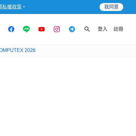
隱私權政策
。
我同意
登入
註冊
OMPUTEX 2026