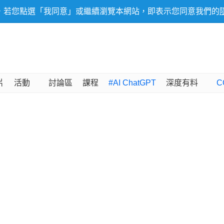
，若您點選「我同意」或繼續瀏覽本網站，即表示您同意我們的
片
活動
討論區
課程
#AI ChatGPT
深度有料
C