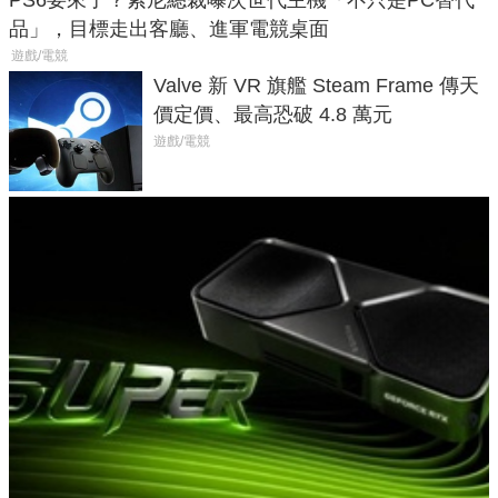
品」，目標走出客廳、進軍電競桌面
遊戲/電競
Valve 新 VR 旗艦 Steam Frame 傳天
價定價、最高恐破 4.8 萬元
遊戲/電競