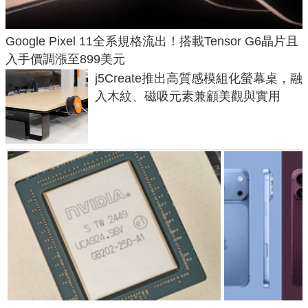
Google Pixel 11全系規格流出！搭載Tensor G6晶片且
入手價調漲至899美元
j5Create推出高質感模組化螢幕桌，融
入木紋、磁吸元素兼顧美觀與實用