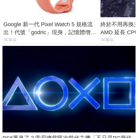
Google 新一代 Pixel Watch 5 規格流
終於不用再換主機
出！代號「godric」現身，記憶體增強
AMD 延長 CP
鎖定 AI 應用
1954 至少能
3C新品
3C新品
PS6要來了？索尼總裁曝次世代主機「不只是PC替代