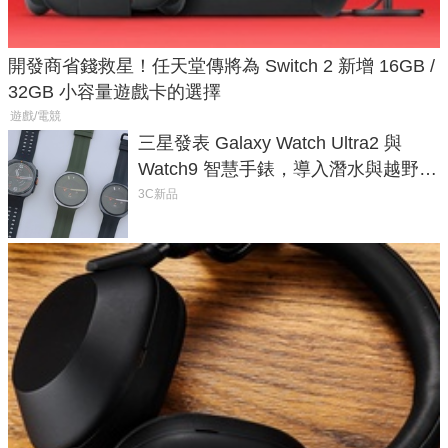
開發商省錢救星！任天堂傳將為 Switch 2 新增 16GB /
32GB 小容量遊戲卡的選擇
遊戲/電競
三星發表 Galaxy Watch Ultra2 與
Watch9 智慧手錶，導入潛水與越野跑
導航功能
3C新品