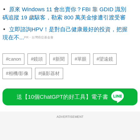
原來 Windows 11 會出賣你？FBI 靠 GDID 識別
碼追蹤 19 歲駭客，勒索 800 萬美金慘遭引渡受審
立即諮詢HPV！是對自己健康最好的投資，把握
現在不...
PR・台灣癌症基金會
#canon
#鏡頭
#新聞
#單眼
#望遠鏡
#相機/影像
#攝影器材
送【10個ChatGPT的好工具】電子書
ADVERTISEMENT