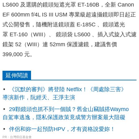
LS600 及選購的鏡頭短遮光罩 ET-160B，全新 Canon
EF 600mm f/4L IS III USM 專業級超遠攝鏡頭即日起正
式公開發售，隨機附送鏡頭蓋 E-185C 、鏡頭遮光
罩 ET-160（WIII）、 鏡頭袋 LS600 、插入式旋入式濾
鏡架 52（WIII）連 52mm 保護濾鏡，建議售價
399,000 元。
延伸閱讀
《沉默的審判》將登陸 Netflix！《周處除三害》
導演新作，阮經天、王淨主演
29顆鏡頭也抓不到一個賊？舊金山竊賊搭Waymo
自駕車逃逸，隱私保護政策竟成警方辦案最大阻礙
伴侶和妳一起預防HPV，才有資格說愛妳！
PR・台灣癌症基金會