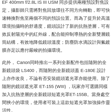
EF 400mm f/2.8L IS III USM 同步提供兩種預設對焦設
定，攝影師只需將對焦回放環往不同方向轉動，即可快
速轉換對焦至兩個不同的預設位置。而為了提升於高溫
環境拍攝時的舒適度，鏡頭設計了新的抗熱塗層，可有
效反射陽光中的紅外線，配合能抑制導熱的全新雙層鏡
筒結構，有效地降低鏡頭溫度；防塵防水滴設計與氟鍍
膜亦足以應付嚴峻的拍攝環境。
此外， Canon同時推出一系列全新配件包括隨附的全
新鏡頭袋 LS400，而隨附的全新鏡頭蓋 E-180E 設計
上亦作改良，不論有否安裝鏡頭遮光罩亦能使用。除了
隨附的鏡頭遮光罩 ET-155 (WIII) ，玩家亦可選購同樣
加入抗熱塗層的全新鏡頭短遮光罩ET-155B。當身處空
間狹小的環境，使用者可裝上這款短遮光罩加強操作靈
活性。