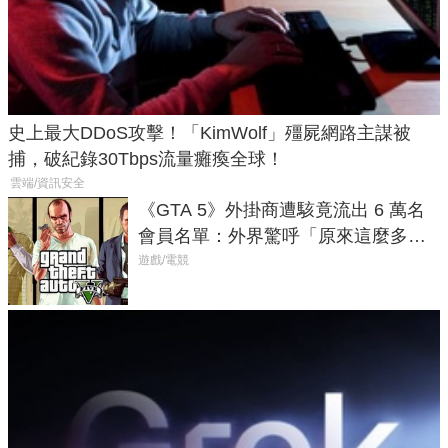
史上最大DDoS攻擊！「KimWolf」殭屍網路主謀被
捕，破紀錄30Tbps流量癱瘓全球！
雲端/資訊安全
《GTA 5》外掛商遭駭竟流出 6 萬名
會員名單：外界驚呼「原來這麼多人
在開掛！」
遊戲/電競