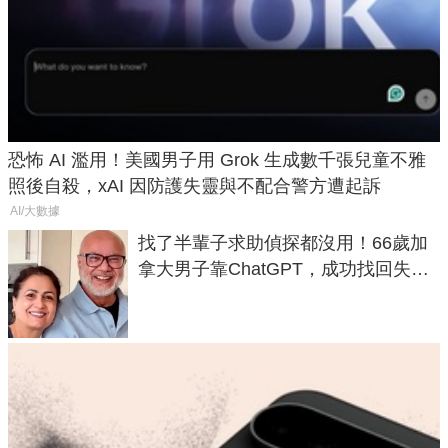
恐怖 AI 濫用！美國男子用 Grok 生成數千張兒童不雅
照後自殺，xAI 因防護失靈與不配合警方遭起訴
AI/大數據
找了半輩子求助偵探都沒用！66歲加
拿大男子靠ChatGPT，成功找回失散
50年家人