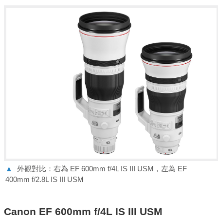
▲
外觀對比：右為 EF 600mm f/4L IS III USM，左為 EF
400mm f/2.8L IS III USM
Canon EF 600mm f/4L IS III USM