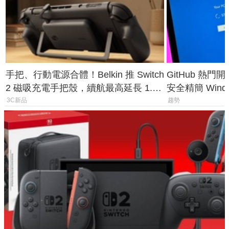
手把、行動電源合體！Belkin 推 Switch
GitHub 熱門
2 磁吸充電手把殼，續航最高延長 1.5
安全精簡 Wind
倍
後台追蹤
3C新品
趨勢