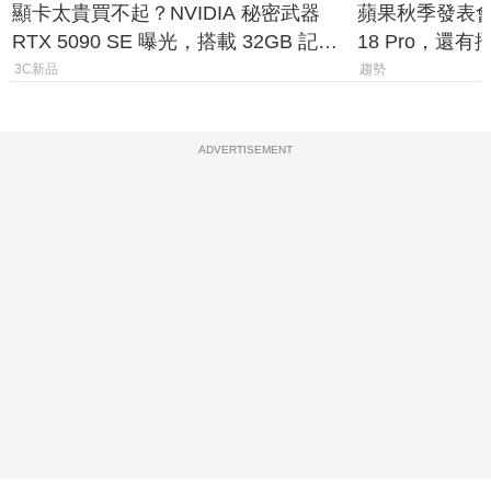
顯卡太貴買不起？NVIDIA 秘密武器
蘋果秋季發表會大
RTX 5090 SE 曝光，搭載 32GB 記憶
18 Pro，還
體
測一次看
3C新品
趨勢
ADVERTISEMENT