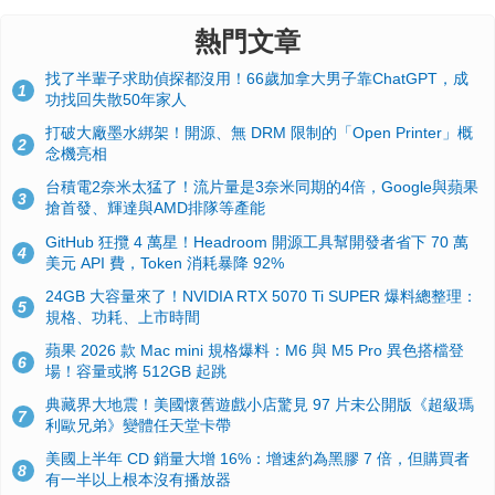
熱門文章
找了半輩子求助偵探都沒用！66歲加拿大男子靠ChatGPT，成
1
功找回失散50年家人
打破大廠墨水綁架！開源、無 DRM 限制的「Open Printer」概
2
念機亮相
台積電2奈米太猛了！流片量是3奈米同期的4倍，Google與蘋果
3
搶首發、輝達與AMD排隊等產能
GitHub 狂攬 4 萬星！Headroom 開源工具幫開發者省下 70 萬
4
美元 API 費，Token 消耗暴降 92%
24GB 大容量來了！NVIDIA RTX 5070 Ti SUPER 爆料總整理：
5
規格、功耗、上市時間
蘋果 2026 款 Mac mini 規格爆料：M6 與 M5 Pro 異色搭檔登
6
場！容量或將 512GB 起跳
典藏界大地震！美國懷舊遊戲小店驚見 97 片未公開版《超級瑪
7
利歐兄弟》變體任天堂卡帶
美國上半年 CD 銷量大增 16%：增速約為黑膠 7 倍，但購買者
8
有一半以上根本沒有播放器