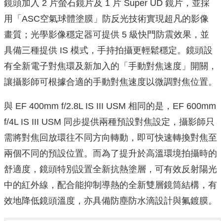
鏡頭加入 2 片螢石鏡片及 1 片 Super UD 鏡片，並採
用「ASC空氣球體塗膜」防反光技術實現超凡的影像
畫質；光學影像穩定器可提供 5 級快門防震效果，並
具備三種提供 IS 模式，手持拍攝更輕鬆穩定。鏡頭設
有全新電子對焦環及新加入的「手動對焦速度」開關，
讓攝影師可根據合適的手動對焦速度以微調對焦位置。
與 EF 400mm f/2.8L IS III USM 相同的是，EF 600mm
f/4L IS III USM 同步提供兩種預設對焦設定，攝影師只
需將對焦回放環往不同方向轉動，即可快速轉換對焦至
兩個不同的預設位置。而為了提升於高溫環境拍攝時的
舒適度，鏡頭特別設置全新抗熱塗層，可有效反射陽光
中的紅外線，配合能抑制導熱的全新雙層鏡筒結構，有
效地降低鏡頭溫度，亦具備防塵防水滴設計與氟鍍膜。