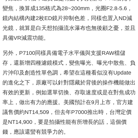
變焦，換算成135格式為28~200mm，光圈F2.8-5.6，
鏡內結構內建2枚ED鏡片抑制色差，同樣也置入ND減
光鏡，就算是白天想拍攝流水瀑布也無後顧之憂，並且
具備VR減震功能。
另外，P7100同樣具備電子水平儀與支援RAW檔儲
存，還新增四種濾鏡模式，變焦曝光、曝光中散焦、負
片沖印及創造性單色調，希望在這種看似沒有Update
的進化之下，原廠可以針對隱藏於背後的操作機能做出
有效的更新，例如選單切換、存取速度或是在對焦成功
率上，做出有力的應援。美國預計在9月上市，官方建
議售價約NT14,509，但去年P7000推出時，台灣定價
是NT14,900，要是拍攝性能有所增長的話，這個價
錢，應該還蠻有競爭力的。