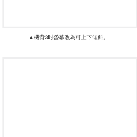
▲機背3吋螢幕改為可上下傾斜。