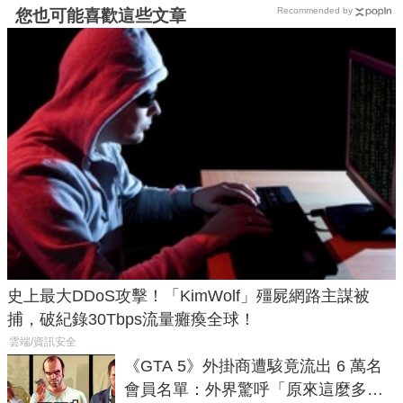
Recommended by
您也可能喜歡這些文章
史上最大DDoS攻擊！「KimWolf」殭屍網路主謀被
捕，破紀錄30Tbps流量癱瘓全球！
雲端/資訊安全
《GTA 5》外掛商遭駭竟流出 6 萬名
會員名單：外界驚呼「原來這麼多人