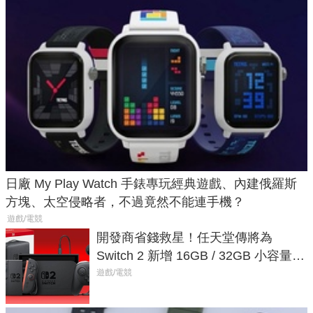
日廠 My Play Watch 手錶專玩經典遊戲、內建俄羅斯
方塊、太空侵略者，不過竟然不能連手機？
遊戲/電競
開發商省錢救星！任天堂傳將為
Switch 2 新增 16GB / 32GB 小容量遊
戲卡的選擇
遊戲/電競