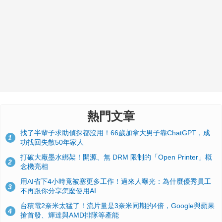
熱門文章
找了半輩子求助偵探都沒用！66歲加拿大男子靠ChatGPT，成
1
功找回失散50年家人
打破大廠墨水綁架！開源、無 DRM 限制的「Open Printer」概
2
念機亮相
用AI省下4小時竟被塞更多工作！過來人曝光：為什麼優秀員工
3
不再跟你分享怎麼使用AI
台積電2奈米太猛了！流片量是3奈米同期的4倍，Google與蘋果
4
搶首發、輝達與AMD排隊等產能