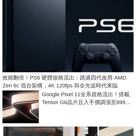
效能翻倍！PS6 硬體規格流出：跳過四代改用 AMD
Zen 6c 混合架構，4K 120fps 與全光追時代來臨
Google Pixel 11全系規格流出！搭載
Tensor G6晶片且入手價調漲至899美
元