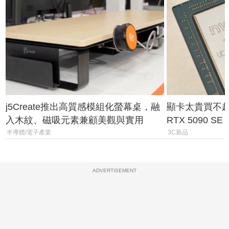
j5Create推出高質感模組化螢幕桌，融
顯卡太貴買不起？
入木紋、磁吸元素兼顧美觀與實用
RTX 5090 S
體
半導體/電子產業
3C新品
ADVERTISEMENT