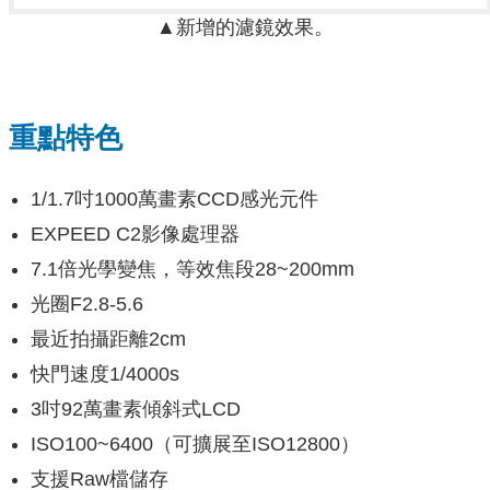
▲新增的濾鏡效果。
重點特色
1/1.7吋1000萬畫素CCD感光元件
EXPEED C2影像處理器
7.1倍光學變焦，等效焦段28~200mm
光圈F2.8-5.6
最近拍攝距離2cm
快門速度1/4000s
3吋92萬畫素傾斜式LCD
ISO100~6400（可擴展至ISO12800）
支援Raw檔儲存