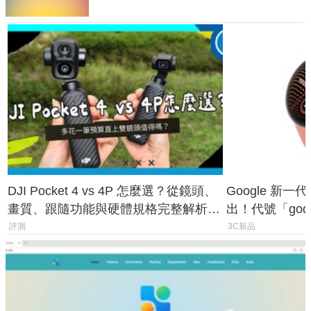
DJI Pocket 4 vs 4P 怎麼選？從鏡頭、
Google 新一代 
畫質、跟隨功能與硬體規格完整解析，
出！代號「god
一次看懂兩台差異
鎖定 AI 應用
評測
3C新品