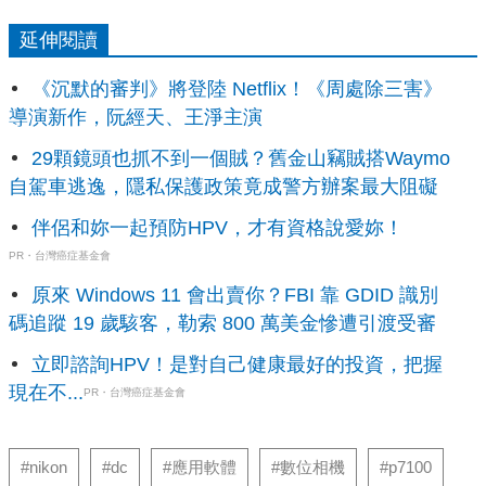
延伸閱讀
《沉默的審判》將登陸 Netflix！《周處除三害》
導演新作，阮經天、王淨主演
29顆鏡頭也抓不到一個賊？舊金山竊賊搭Waymo
自駕車逃逸，隱私保護政策竟成警方辦案最大阻礙
伴侶和妳一起預防HPV，才有資格說愛妳！
PR・台灣癌症基金會
原來 Windows 11 會出賣你？FBI 靠 GDID 識別
碼追蹤 19 歲駭客，勒索 800 萬美金慘遭引渡受審
立即諮詢HPV！是對自己健康最好的投資，把握
現在不...
PR・台灣癌症基金會
#nikon
#dc
#應用軟體
#數位相機
#p7100