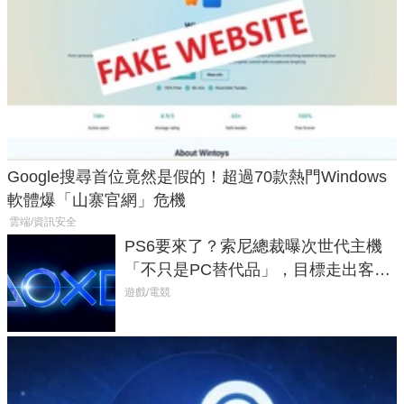
Google搜尋首位竟然是假的！超過70款熱門Windows
軟體爆「山寨官網」危機
雲端/資訊安全
PS6要來了？索尼總裁曝次世代主機
「不只是PC替代品」，目標走出客
廳、進軍電競桌面
遊戲/電競