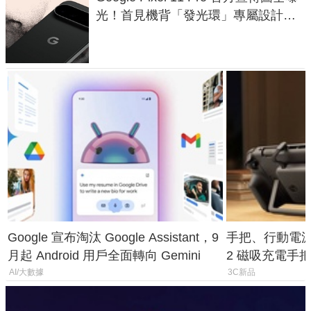
光！首見機背「發光環」專屬設計、
120 倍變焦挑戰攝影極限
Google 宣布淘汰 Google Assistant，9
手把、行動電源合體
月起 Android 用戶全面轉向 Gemini
2 磁吸充電手把
倍
AI/大數據
3C新品