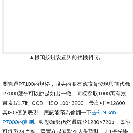
▲機頂按鍵設置與前代機相同。
瀏覽過P7100的規格，眼尖的朋友應該會發現與前代機
P7000幾乎可以說是如出一轍。同樣採取1000萬有效
畫素1/1.7吋 CCD、ISO 100~3200，最高可達12800。
其ISO值的表現，應該能稍為偷翻一下
去年Nikon
P7000的實測
。動態錄影仍然還處於1280×720p，每秒
可錄製24片幅，這實在是有點令人失望呀！7.1倍光學