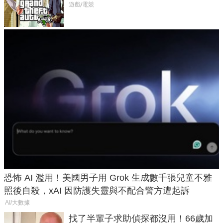
在開掛！」
遊戲/電競
恐怖 AI 濫用！美國男子用 Grok 生成數千張兒童不雅
照後自殺，xAI 因防護失靈與不配合警方遭起訴
AI/大數據
找了半輩子求助偵探都沒用！66歲加