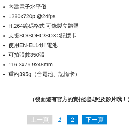
內建電子水平儀
1280x720p @24fps
H.264編碼格式 可錄製立體聲
支援SD/SDHC/SDXC記憶卡
使用EN-EL14鋰電池
可拍張數350張
116.3x76.9x48mm
重約395g（含電池、記憶卡）
（後面還有官方的實拍測試照及影片哦！）
上一頁
1
2
下一頁