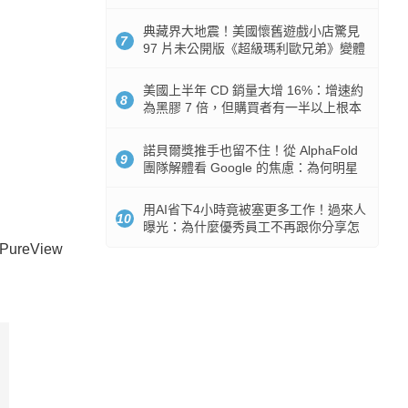
512GB 起跳
典藏界大地震！美國懷舊遊戲小店驚見
7
97 片未公開版《超級瑪利歐兄弟》變體
任天堂卡帶
美國上半年 CD 銷量大增 16%：增速約
8
為黑膠 7 倍，但購買者有一半以上根本
沒有播放器
諾貝爾獎推手也留不住！從 AlphaFold
9
團隊解體看 Google 的焦慮：為何明星
實驗室要為 Gemini 讓路？
用AI省下4小時竟被塞更多工作！過來人
10
曝光：為什麼優秀員工不再跟你分享怎
麼使用AI
ureView