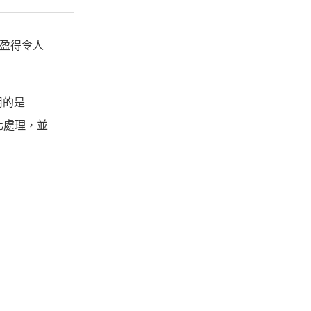
 輕盈得令人
用的是
化處理，並