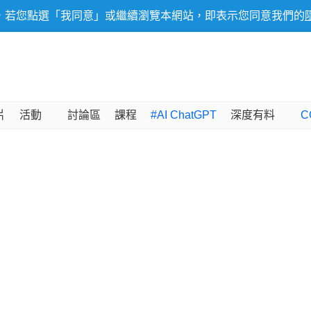
，若您點選「我同意」或繼續瀏覽本網站，即表示您同意我們的
片
活動
討論區
課程
#AI ChatGPT
深度有料
C