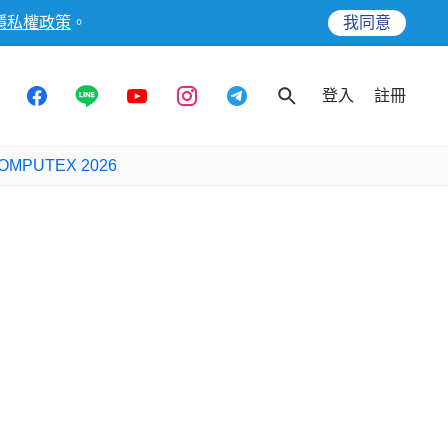
隱私權政策
。
我同意
登入
註冊
OMPUTEX 2026