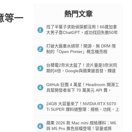
熱門文章
願意等一
找了半輩子求助偵探都沒用！66歲加拿
1
大男子靠ChatGPT，成功找回失散50年
家人
打破大廠墨水綁架！開源、無 DRM 限
2
制的「Open Printer」概念機亮相
台積電2奈米太猛了！流片量是3奈米同
3
期的4倍，Google與蘋果搶首發、輝達
與AMD排隊等產能
GitHub 狂攬 4 萬星！Headroom 開源工
4
具幫開發者省下 70 萬美元 API 費，
Token 消耗暴降 92%
24GB 大容量來了！NVIDIA RTX 5070
5
Ti SUPER 爆料總整理：規格、功耗、上
市時間
蘋果 2026 款 Mac mini 規格爆料：M6
6
與 M5 Pro 異色搭檔登場！容量或將