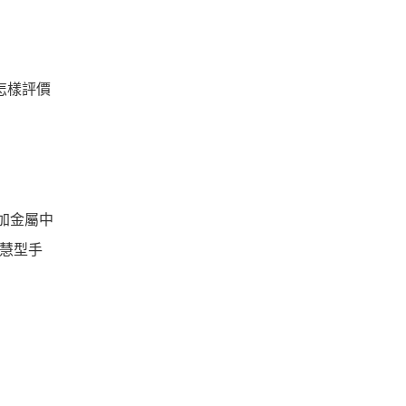
是怎樣評價
璃加金屬中
智慧型手