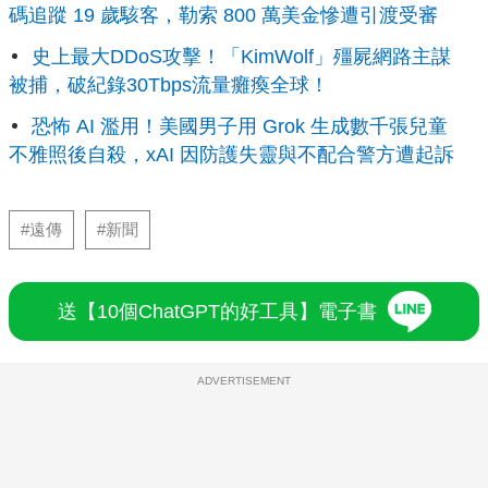
碼追蹤 19 歲駭客，勒索 800 萬美金慘遭引渡受審
史上最大DDoS攻擊！「KimWolf」殭屍網路主謀
被捕，破紀錄30Tbps流量癱瘓全球！
恐怖 AI 濫用！美國男子用 Grok 生成數千張兒童
不雅照後自殺，xAI 因防護失靈與不配合警方遭起訴
#遠傳
#新聞
送【10個ChatGPT的好工具】電子書
ADVERTISEMENT