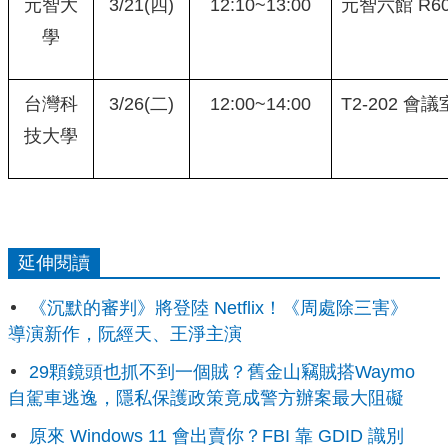
元智大
3/21(四)
12:10~13:00
元智六館 R60
學
台灣科
3/26(二)
12:00~14:00
T2-202 會議
技大學
延伸閱讀
《沉默的審判》將登陸 Netflix！《周處除三害》
導演新作，阮經天、王淨主演
29顆鏡頭也抓不到一個賊？舊金山竊賊搭Waymo
自駕車逃逸，隱私保護政策竟成警方辦案最大阻礙
原來 Windows 11 會出賣你？FBI 靠 GDID 識別