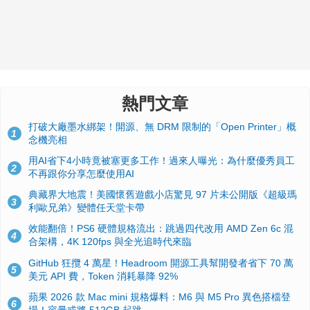
熱門文章
打破大廠墨水綁架！開源、無 DRM 限制的「Open Printer」概
1
念機亮相
用AI省下4小時竟被塞更多工作！過來人曝光：為什麼優秀員工
2
不再跟你分享怎麼使用AI
典藏界大地震！美國懷舊遊戲小店驚見 97 片未公開版《超級瑪
3
利歐兄弟》變體任天堂卡帶
效能翻倍！PS6 硬體規格流出：跳過四代改用 AMD Zen 6c 混
4
合架構，4K 120fps 與全光追時代來臨
GitHub 狂攬 4 萬星！Headroom 開源工具幫開發者省下 70 萬
5
美元 API 費，Token 消耗暴降 92%
蘋果 2026 款 Mac mini 規格爆料：M6 與 M5 Pro 異色搭檔登
6
場！容量或將 512GB 起跳