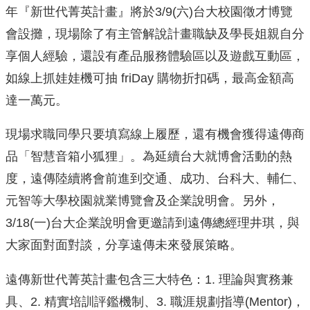
年『新世代菁英計畫』將於3/9(六)台大校園徵才博覽
會設攤，現場除了有主管解說計畫職缺及學長姐親自分
享個人經驗，還設有產品服務體驗區以及遊戲互動區，
如線上抓娃娃機可抽 friDay 購物折扣碼，最高金額高
達一萬元。
現場求職同學只要填寫線上履歷，還有機會獲得遠傳商
品「智慧音箱小狐狸」。為延續台大就博會活動的熱
度，遠傳陸續將會前進到交通、成功、台科大、輔仁、
元智等大學校園就業博覽會及企業說明會。另外，
3/18(一)台大企業說明會更邀請到遠傳總經理井琪，與
大家面對面對談，分享遠傳未來發展策略。
遠傳新世代菁英計畫包含三大特色：1. 理論與實務兼
具、2. 精實培訓評鑑機制、3. 職涯規劃指導(Mentor)，