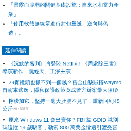
「暴露而脆弱的關鍵基礎設施：自來水和電力產
業」
「使用軟體無線電進行封包重送、逆向與偽
造」。
延伸閱讀
《沉默的審判》將登陸 Netflix！《周處除三害》
導演新作，阮經天、王淨主演
29顆鏡頭也抓不到一個賊？舊金山竊賊搭Waymo
自駕車逃逸，隱私保護政策竟成警方辦案最大阻礙
檸檬加它，堅持一週大肚腩不見了，重新回到45
公斤
PR・新素簡
原來 Windows 11 會出賣你？FBI 靠 GDID 識別
碼追蹤 19 歲駭客，勒索 800 萬美金慘遭引渡受審