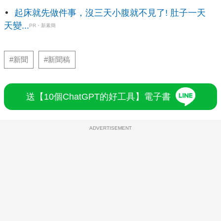
起床就先做件事，沒三天小腹就不見了! 肚子一天
天變...
PR・新素簡
#新聞
#新聞稿
送【10個ChatGPT的好工具】電子書
ADVERTISEMENT