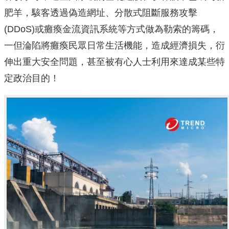
肥羊，駭客透過偽造網址、分散式阻斷服務攻擊
(DDoS)或癱瘓金流資訊系統等方式做為勒索的籌碼，
一但淪陷將癱瘓民眾日常生活機能，造成經濟損失，衍
伸出重大安全問題，甚至被有心人士利用來達成某些特
定政治目的！