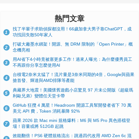
熱門文章
找了半輩子求助偵探都沒用！66歲加拿大男子靠ChatGPT，成
1
功找回失散50年家人
打破大廠墨水綁架！開源、無 DRM 限制的「Open Printer」概
2
念機亮相
用AI省下4小時竟被塞更多工作！過來人曝光：為什麼優秀員工
3
不再跟你分享怎麼使用AI
台積電2奈米太猛了！流片量是3奈米同期的4倍，Google與蘋果
4
搶首發、輝達與AMD排隊等產能
典藏界大地震！美國懷舊遊戲小店驚見 97 片未公開版《超級瑪
5
利歐兄弟》變體任天堂卡帶
GitHub 狂攬 4 萬星！Headroom 開源工具幫開發者省下 70 萬
6
美元 API 費，Token 消耗暴降 92%
蘋果 2026 款 Mac mini 規格爆料：M6 與 M5 Pro 異色搭檔登
7
場！容量或將 512GB 起跳
效能翻倍！PS6 硬體規格流出：跳過四代改用 AMD Zen 6c 混
8