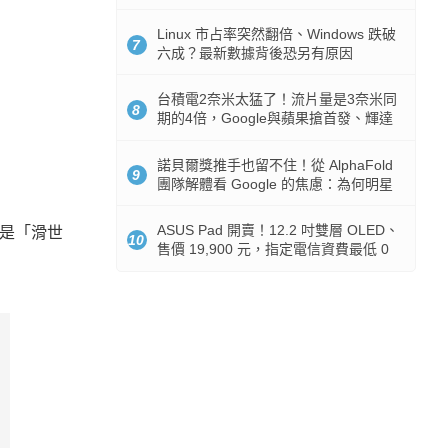
512GB 起跳
Linux 市占率突然翻倍、Windows 跌破
7
六成？最新數據背後恐另有原因
台積電2奈米太猛了！流片量是3奈米同
8
期的4倍，Google與蘋果搶首發、輝達
與AMD排隊等產能
諾貝爾獎推手也留不住！從 AlphaFold
9
團隊解體看 Google 的焦慮：為何明星
實驗室要為 Gemini 讓路？
ASUS Pad 開賣！12.2 吋雙層 OLED、
也是「滑世
10
售價 19,900 元，指定電信資費最低 0
元入手