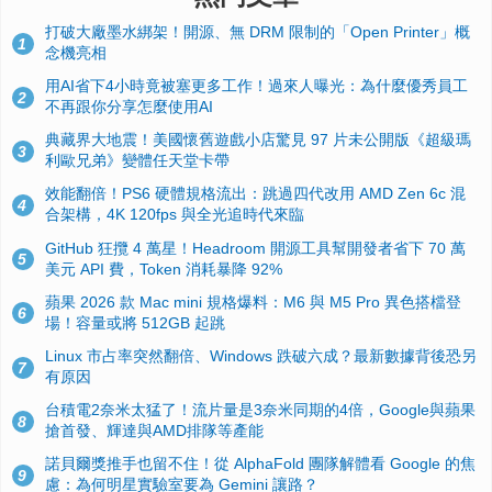
打破大廠墨水綁架！開源、無 DRM 限制的「Open Printer」概
1
念機亮相
用AI省下4小時竟被塞更多工作！過來人曝光：為什麼優秀員工
2
不再跟你分享怎麼使用AI
典藏界大地震！美國懷舊遊戲小店驚見 97 片未公開版《超級瑪
3
利歐兄弟》變體任天堂卡帶
效能翻倍！PS6 硬體規格流出：跳過四代改用 AMD Zen 6c 混
4
合架構，4K 120fps 與全光追時代來臨
GitHub 狂攬 4 萬星！Headroom 開源工具幫開發者省下 70 萬
5
美元 API 費，Token 消耗暴降 92%
蘋果 2026 款 Mac mini 規格爆料：M6 與 M5 Pro 異色搭檔登
6
場！容量或將 512GB 起跳
Linux 市占率突然翻倍、Windows 跌破六成？最新數據背後恐另
7
有原因
台積電2奈米太猛了！流片量是3奈米同期的4倍，Google與蘋果
8
搶首發、輝達與AMD排隊等產能
諾貝爾獎推手也留不住！從 AlphaFold 團隊解體看 Google 的焦
9
慮：為何明星實驗室要為 Gemini 讓路？