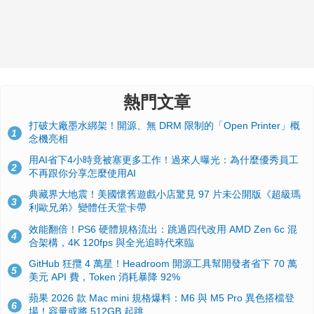
熱門文章
打破大廠墨水綁架！開源、無 DRM 限制的「Open Printer」概
1
念機亮相
用AI省下4小時竟被塞更多工作！過來人曝光：為什麼優秀員工
2
不再跟你分享怎麼使用AI
典藏界大地震！美國懷舊遊戲小店驚見 97 片未公開版《超級瑪
3
利歐兄弟》變體任天堂卡帶
效能翻倍！PS6 硬體規格流出：跳過四代改用 AMD Zen 6c 混
4
合架構，4K 120fps 與全光追時代來臨
GitHub 狂攬 4 萬星！Headroom 開源工具幫開發者省下 70 萬
5
美元 API 費，Token 消耗暴降 92%
蘋果 2026 款 Mac mini 規格爆料：M6 與 M5 Pro 異色搭檔登
6
場！容量或將 512GB 起跳