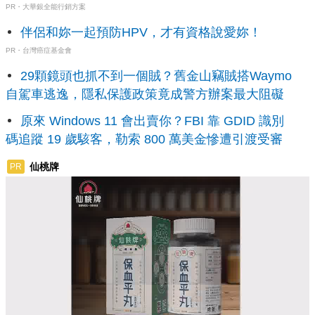
PR・大華銀全能行銷方案
伴侶和妳一起預防HPV，才有資格說愛妳！
PR・台灣癌症基金會
29顆鏡頭也抓不到一個賊？舊金山竊賊搭Waymo
自駕車逃逸，隱私保護政策竟成警方辦案最大阻礙
原來 Windows 11 會出賣你？FBI 靠 GDID 識別
碼追蹤 19 歲駭客，勒索 800 萬美金慘遭引渡受審
仙桃牌
PR