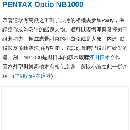
PENTAX Optio NB1000
帶著這款有萬獸之王獅子加持的相機去參加Party，保
證讓你成為吸睛的話題人物。還可以現場即興發揮樂高
組裝功力，換成應景討喜的小白兔或是大象。內建HD
錄影及多種濾鏡拍攝功能，還讓你隨時記錄眼前歡樂的
這一刻。NB1000是與日本的積木廠牌
河田積木
合作，
因為外型與樂高積木有相似之處，所以小編在此一併介
紹。(
詳細介紹在這裡
)