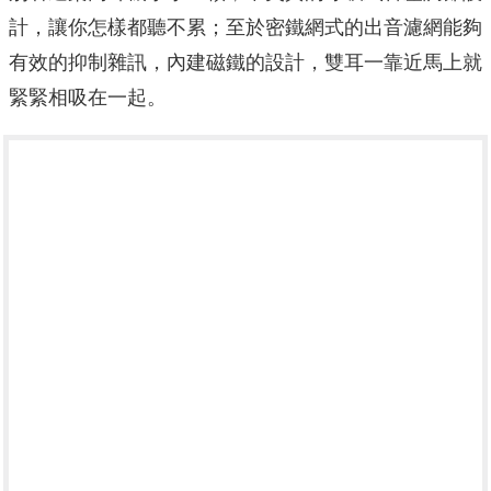
計，讓你怎樣都聽不累；至於密鐵網式的出音濾網能夠
有效的抑制雜訊，內建磁鐵的設計，雙耳一靠近馬上就
緊緊相吸在一起。