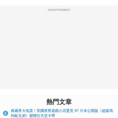
ADVERTISEMENT
熱門文章
典藏界大地震！美國懷舊遊戲小店驚見 97 片未公開版《超級瑪
1
利歐兄弟》變體任天堂卡帶