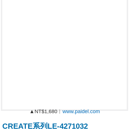
▲NT$1,680︱
www.paidel.com
CREATE系列LE-4271032