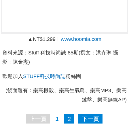
▲NT$1,299︱
www.hoomia.com
資料來源：Stuff 科技時尚誌 85期(撰文：洪卉琳 攝
影：陳金燾)
歡迎加入
STUFF科技時尚誌
粉絲團
(後面還有：樂高機殼、樂高生氣鳥、樂高MP3、樂高
鍵盤、樂高無線AP)
上一頁
1
2
下一頁