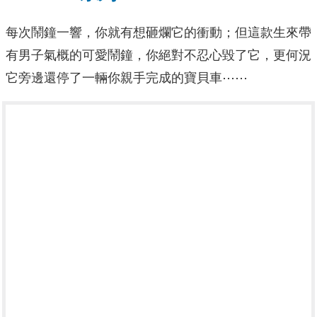
每次鬧鐘一響，你就有想砸爛它的衝動；但這款生來帶
有男子氣概的可愛鬧鐘，你絕對不忍心毀了它，更何況
它旁邊還停了一輛你親手完成的寶貝車⋯⋯