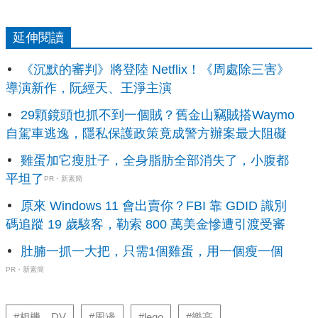
延伸閱讀
《沉默的審判》將登陸 Netflix！《周處除三害》
導演新作，阮經天、王淨主演
29顆鏡頭也抓不到一個賊？舊金山竊賊搭Waymo
自駕車逃逸，隱私保護政策竟成警方辦案最大阻礙
雞蛋加它瘦肚子，全身脂肪全部消失了，小腹都
平坦了
PR・新素簡
原來 Windows 11 會出賣你？FBI 靠 GDID 識別
碼追蹤 19 歲駭客，勒索 800 萬美金慘遭引渡受審
肚腩一抓一大把，只需1個雞蛋，用一個瘦一個
PR・新素簡
#相機、DV
#周邊
#lego
#樂高