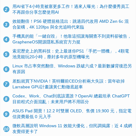
用AI省下4小時竟被塞更多工作！過來人曝光：為什麼優秀員工
2
不再跟你分享怎麼使用AI
效能翻倍！PS6 硬體規格流出：跳過四代改用 AMD Zen 6c 混
3
合架構，4K 120fps 與全光追時代來臨
手機真的能「一鍵自毀」！他靠這招讓海關查不到資料卻被告，
4
GrapheneOS開源隱私系統官方力挺
索尼歷史上的黑科技：史上最迷你PS1「手把一體機」，4顆電
5
池竟能玩20小時，塵封多年的原型機曝光
Linux 市占率突然翻倍、Windows 跌破六成？最新數據背後恐另
6
有原因
差點就買下NVIDIA！英特爾前CEO分析兩大失誤：當年砍掉
7
Larrabee GPU計畫讓黃仁勳徹底超車
Codex、Work、Chat到底該選誰？OpenAI 總裁坦承 ChatGPT
8
目前程式介面混亂：未來用戶將不用區分
ASUS Pad 開賣！12.2 吋雙層 OLED、售價 19,900 元，指定電
9
信資費最低 0 元入手
微軟高層說明 Windows 11 效能大優化，但民調揭露：近 4 成網
10
友覺得更卡了