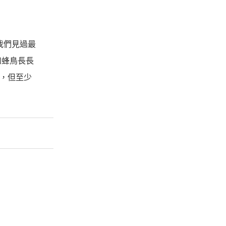
我們見過最
如蜂鳥長長
多，但至少