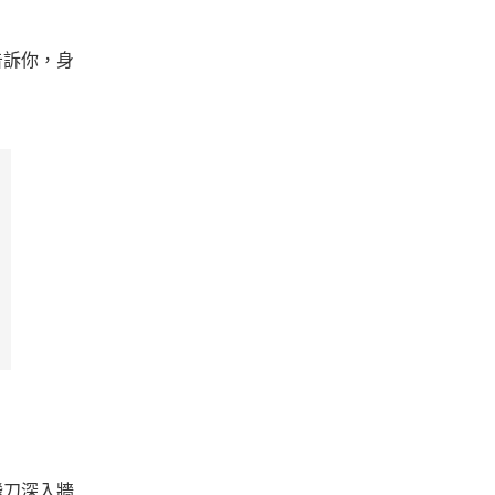
告訴你，身
飛刀深入牆