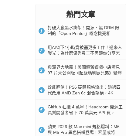
熱門文章
打破大廠墨水綁架！開源、無 DRM 限
1
制的「Open Printer」概念機亮相
用AI省下4小時竟被塞更多工作！過來人
2
曝光：為什麼優秀員工不再跟你分享怎
麼使用AI
典藏界大地震！美國懷舊遊戲小店驚見
3
97 片未公開版《超級瑪利歐兄弟》變體
任天堂卡帶
效能翻倍！PS6 硬體規格流出：跳過四
4
代改用 AMD Zen 6c 混合架構，4K
120fps 與全光追時代來臨
GitHub 狂攬 4 萬星！Headroom 開源工
5
具幫開發者省下 70 萬美元 API 費，
Token 消耗暴降 92%
蘋果 2026 款 Mac mini 規格爆料：M6
6
與 M5 Pro 異色搭檔登場！容量或將