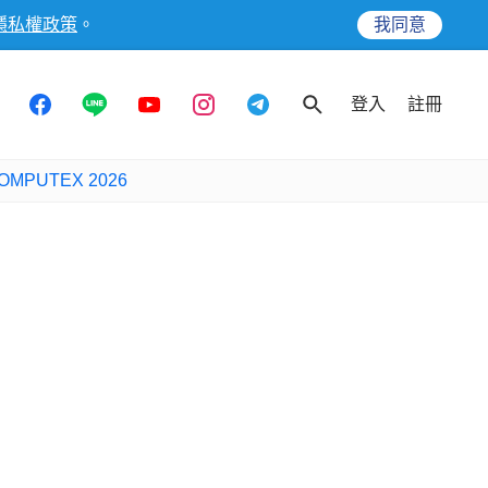
隱私權政策
。
我同意
登入
註冊
OMPUTEX 2026