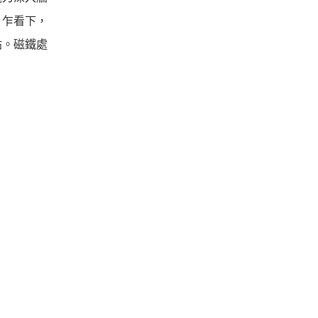
，乍看下，
貼。磁鐵處