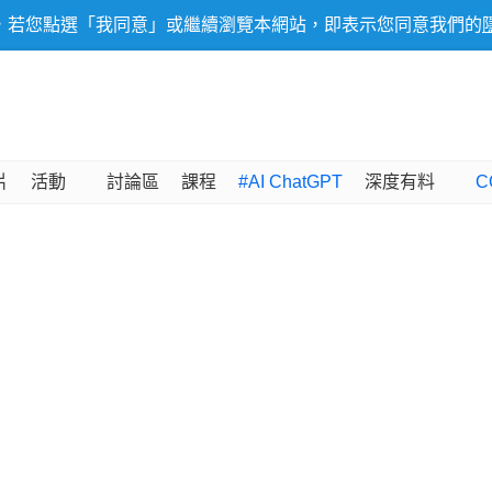
，若您點選「我同意」或繼續瀏覽本網站，即表示您同意我們的
片
活動
討論區
課程
#AI ChatGPT
深度有料
C