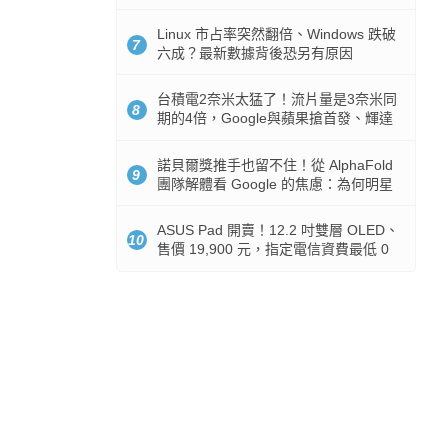
512GB 起跳
Linux 市占率突然翻倍、Windows 跌破
7
六成？最新數據背後恐另有原因
台積電2奈米太猛了！流片量是3奈米同
8
期的4倍，Google與蘋果搶首發、輝達
與AMD排隊等產能
諾貝爾獎推手也留不住！從 AlphaFold
9
團隊解體看 Google 的焦慮：為何明星
實驗室要為 Gemini 讓路？
ASUS Pad 開賣！12.2 吋雙層 OLED、
10
售價 19,900 元，指定電信資費最低 0
元入手