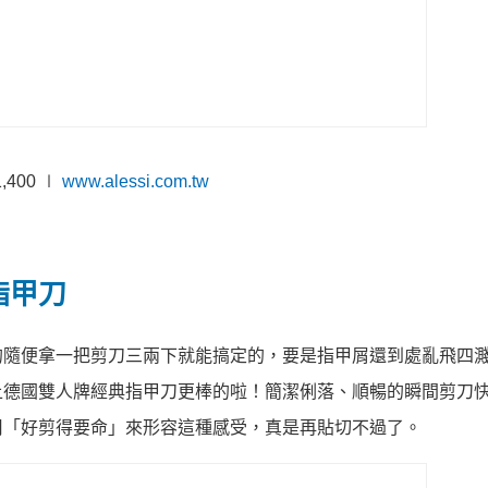
,400 ∣
www.alessi.com.tw
指甲刀
的隨便拿一把剪刀三兩下就能搞定的，要是指甲屑還到處亂飛四
上德國雙人牌經典指甲刀更棒的啦！簡潔俐落、順暢的瞬間剪刀
用「好剪得要命」來形容這種感受，真是再貼切不過了。