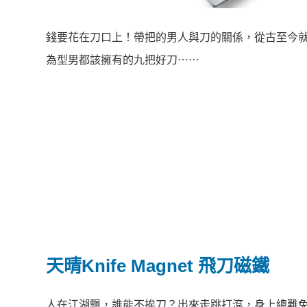
錢要花在刀口上！帶把的男人與刀的關係，從古至今
為型男都該擁有的九把好刀⋯⋯
天晴Knife Magnet 飛刀磁鐵
人在江湖飄，誰能不挨刀？出來走跳打滾，身上總難