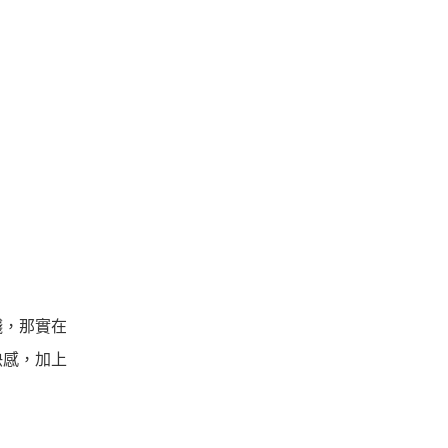
濺，那實在
快感，加上