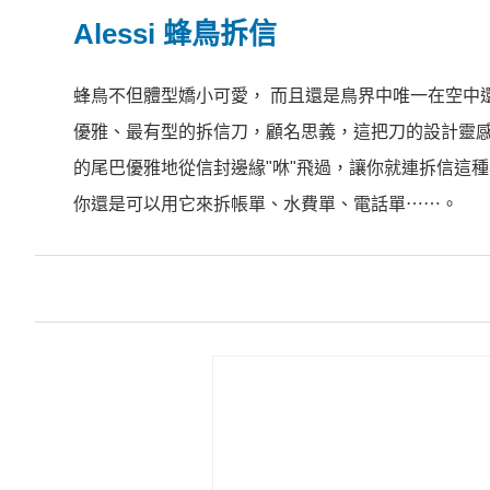
Alessi 蜂鳥拆信
蜂鳥不但體型嬌小可愛， 而且還是鳥界中唯一在空中
優雅、最有型的拆信刀，顧名思義，這把刀的設計靈
的尾巴優雅地從信封邊緣"咻"飛過，讓你就連拆信這
你還是可以用它來拆帳單、水費單、電話單⋯⋯。