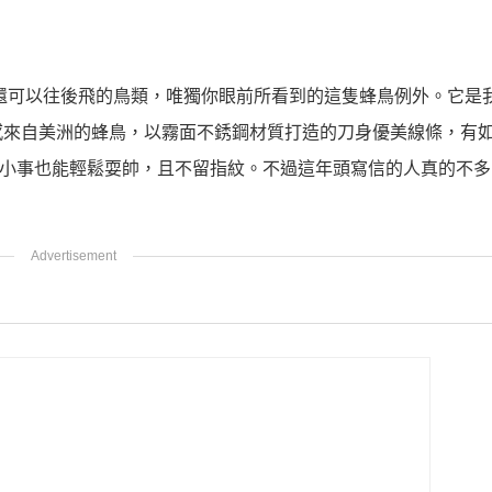
還可以往後飛的鳥類，唯獨你眼前所看到的這隻蜂鳥例外。它是
感來自美洲的蜂鳥，以霧面不銹鋼材質打造的刀身優美線條，有
種小事也能輕鬆耍帥，且不留指紋。不過這年頭寫信的人真的不