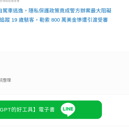
・台灣癌症基金會
o自駕車逃逸，隱私保護政策竟成警方辦案最大阻礙
識別碼追蹤 19 歲駭客，勒索 800 萬美金慘遭引渡受審
訊整理
atGPT的好工具】電子書