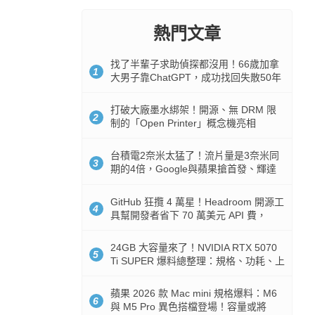
熱門文章
找了半輩子求助偵探都沒用！66歲加拿
1
大男子靠ChatGPT，成功找回失散50年
家人
打破大廠墨水綁架！開源、無 DRM 限
2
制的「Open Printer」概念機亮相
台積電2奈米太猛了！流片量是3奈米同
3
期的4倍，Google與蘋果搶首發、輝達
與AMD排隊等產能
GitHub 狂攬 4 萬星！Headroom 開源工
4
具幫開發者省下 70 萬美元 API 費，
Token 消耗暴降 92%
24GB 大容量來了！NVIDIA RTX 5070
5
Ti SUPER 爆料總整理：規格、功耗、上
市時間
蘋果 2026 款 Mac mini 規格爆料：M6
6
與 M5 Pro 異色搭檔登場！容量或將