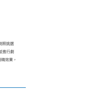
片劇照挑選
並進行劇
吸睛效果，