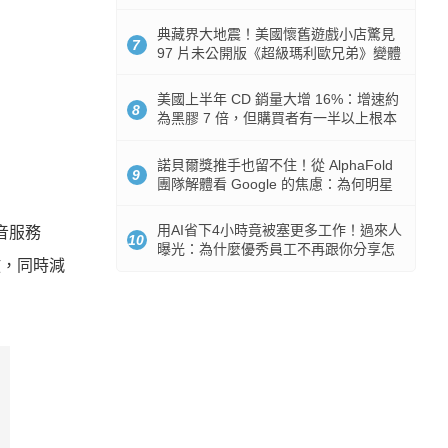
512GB 起跳
典藏界大地震！美國懷舊遊戲小店驚見
7
97 片未公開版《超級瑪利歐兄弟》變體
任天堂卡帶
美國上半年 CD 銷量大增 16%：增速約
8
為黑膠 7 倍，但購買者有一半以上根本
沒有播放器
諾貝爾獎推手也留不住！從 AlphaFold
9
團隊解體看 Google 的焦慮：為何明星
實驗室要為 Gemini 讓路？
用AI省下4小時竟被塞更多工作！過來人
影音服務
10
曝光：為什麼優秀員工不再跟你分享怎
放，同時減
麼使用AI