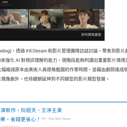
tanding)，透過 KKStream 和影片管理團隊訪談討論，聚焦到影
來強化 AI 對視訊理解的能力，現階段能夠判讀出重要影片情境
大幅縮減原本由美術人員逐格截圖的作業時間，並藉由劇照達成
了運用在偶像劇外，也持續朝延伸到不同類型的影片類型發展。
》導演新作，阮經天、王淨主演
玩樂，省錢更省心！
PR・Club Med Taiwan