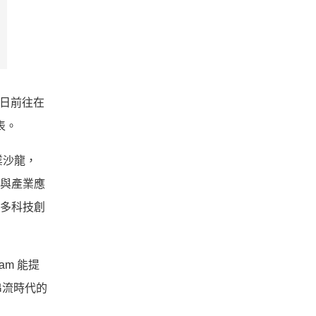
8日前往在
表。
產業沙龍，
究與產業應
更多科技創
am 能提
串流時代的