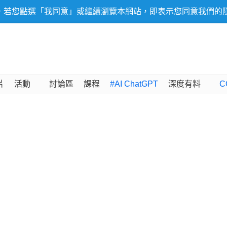
，若您點選「我同意」或繼續瀏覽本網站，即表示您同意我們的
片
活動
討論區
課程
#AI ChatGPT
深度有料
C