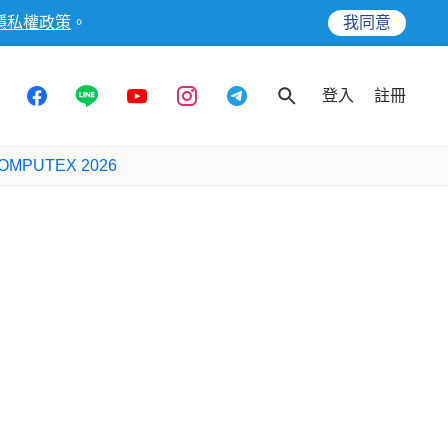
隱私權政策
。
我同意
登入
註冊
OMPUTEX 2026