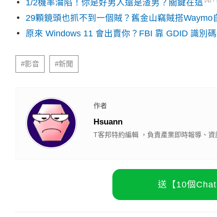
1/2機率淪陷！你是好男人還是渣男？關鍵在這
PR
29顆鏡頭也抓不到一個賊？舊金山竊賊搭Waym
原來 Windows 11 會出賣你？FBI 靠 GDID 
#影音
#新聞
作者
Hsuann
T客邦特約編輯 ，負責產業即時報導、資
送【10個Ch