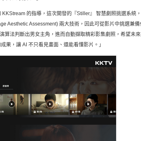
tream 的指導，這次開發的『Stiller』 智慧劇照挑選系統
(Image Aesthetic Assessment) 兩大技術，因此可從影片中挑選
，就能用演算法判斷出男女主角，進而自動擷取精彩影集劇照，希望未
果，讓 AI 不只看見畫面、還能看懂影片。」