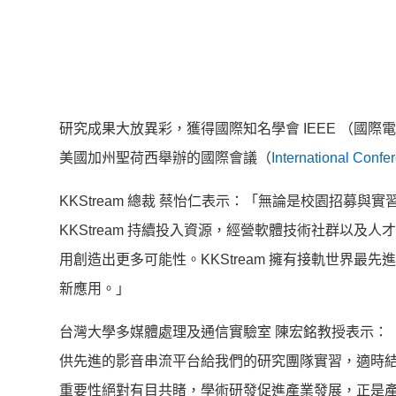
研究成果大放異彩，獲得國際知名學會 IEEE （國際
美國加州聖荷西舉辦的國際會議（
International Confe
KKStream 總裁 蔡怡仁表示：「無論是校園招募與實習計畫，
KKStream 持續投入資源，經營軟體技術社群以
用創造出更多可能性。KKStream 擁有接軌世界
新應用。」
台灣大學多媒體處理及通信實驗室 陳宏銘教授表示：「台大
供先進的影音串流平台給我們的研究團隊實習，適時
重要性絕對有目共睹，學術研發促進產業發展，正是