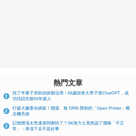
熱門文章
找了半輩子求助偵探都沒用！66歲加拿大男子靠ChatGPT，成
1
功找回失散50年家人
打破大廠墨水綁架！開源、無 DRM 限制的「Open Printer」概
2
念機亮相
記憶體漲太兇連老闆都怕了？SK海力士竟然認了價格「不正
3
常」：再漲下去不是好事