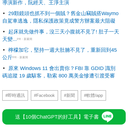
導演新作，阮經天、王淨主演
29顆鏡頭也抓不到一個賊？舊金山竊賊搭Waymo
自駕車逃逸，隱私保護政策竟成警方辦案最大阻礙
起床就先做件事，沒三天小腹就不見了! 肚子一天
天變...
PR・新素簡
檸檬加它，堅持一週大肚腩不見了，重新回到45
公斤
PR・新素簡
原來 Windows 11 會出賣你？FBI 靠 GDID 識別
碼追蹤 19 歲駭客，勒索 800 萬美金慘遭引渡受審
#即時通訊
#Facebook
#新聞
#軟體/app
送【10個ChatGPT的好工具】電子書