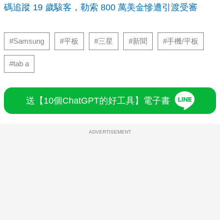
碼追蹤 19 歲駭客，勒索 800 萬美金慘遭引渡受審
#Samsung
#平板
#三星
#新聞
#手機/平板
#tab a
送【10個ChatGPT的好工具】電子書
ADVERTISEMENT