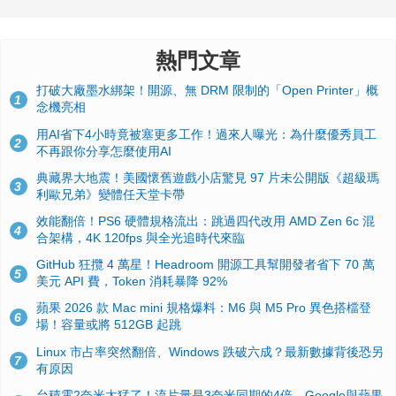
熱門文章
打破大廠墨水綁架！開源、無 DRM 限制的「Open Printer」概
1
念機亮相
用AI省下4小時竟被塞更多工作！過來人曝光：為什麼優秀員工
2
不再跟你分享怎麼使用AI
典藏界大地震！美國懷舊遊戲小店驚見 97 片未公開版《超級瑪
3
利歐兄弟》變體任天堂卡帶
效能翻倍！PS6 硬體規格流出：跳過四代改用 AMD Zen 6c 混
4
合架構，4K 120fps 與全光追時代來臨
GitHub 狂攬 4 萬星！Headroom 開源工具幫開發者省下 70 萬
5
美元 API 費，Token 消耗暴降 92%
蘋果 2026 款 Mac mini 規格爆料：M6 與 M5 Pro 異色搭檔登
6
場！容量或將 512GB 起跳
Linux 市占率突然翻倍、Windows 跌破六成？最新數據背後恐另
7
有原因
台積電2奈米太猛了！流片量是3奈米同期的4倍，Google與蘋果