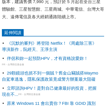
版本，建議售價 7,990 元
，預計於 5 月起在全台三星
體驗館、三星智慧館、三星商城、
中華電信、台灣大哥
大、遠傳電信及各大經銷通路陸續上市。
延伸閱讀
《沉默的審判》將登陸 Netflix！《周處除三害》
導演新作，阮經天、王淨主演
伴侶和妳一起預防HPV，才有資格說愛妳！
PR・台灣癌症基金會
29顆鏡頭也抓不到一個賊？舊金山竊賊搭Waymo
自駕車逃逸，隱私保護政策竟成警方辦案最大阻礙
立即諮詢HPV！是對自己健康最好的投資，把握
現在不...
PR・台灣癌症基金會
原來 Windows 11 會出賣你？FBI 靠 GDID 識別