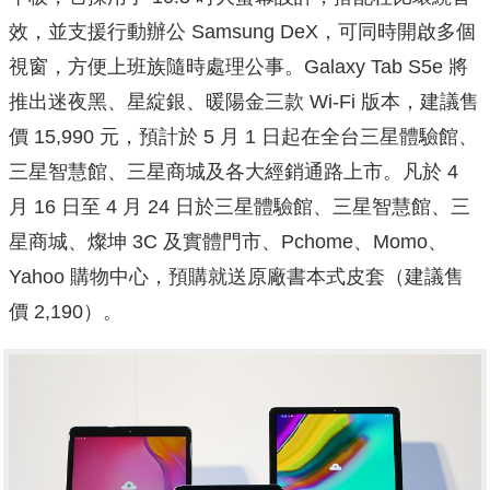
效，並支援行動辦公 Samsung DeX，可同時開啟多個
視窗，方便上班族隨時處理公事。Gala
xy Tab S5e 將
推出迷夜黑、星綻銀、暖陽金三款 Wi-Fi 版本，
建議售
價 15,990 元，預計於 5 月 1 日起在全台三星體驗館
、
三星智慧館、三星商城及各大經銷通路上市。凡於 4
月 1
6 日至 4 月 24 日於三星體驗館、三星智慧館、三
星商城、燦坤 3C
及實體門市、Pchome、Momo、
Yahoo 購物中心，
預購就送原廠書本式皮套（建議售
價 2,190）。