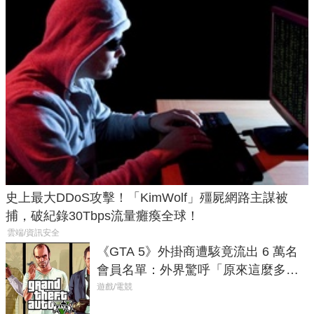
史上最大DDoS攻擊！「KimWolf」殭屍網路主謀被
捕，破紀錄30Tbps流量癱瘓全球！
雲端/資訊安全
《GTA 5》外掛商遭駭竟流出 6 萬名
會員名單：外界驚呼「原來這麼多人
在開掛！」
遊戲/電競