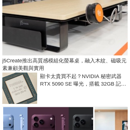
j5Create推出高質感模組化螢幕桌，融入木紋、磁吸元
素兼顧美觀與實用
顯卡太貴買不起？NVIDIA 秘密武器
RTX 5090 SE 曝光，搭載 32GB 記憶
體