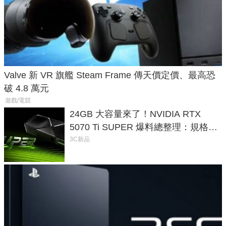
Valve 新 VR 旗艦 Steam Frame 傳天價定價、最高恐
破 4.8 萬元
遊戲/電競
24GB 大容量來了！NVIDIA RTX
5070 Ti SUPER 爆料總整理：規格、
功耗、上市時間
3C新品