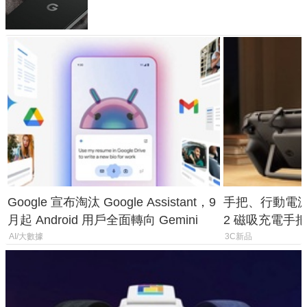
120 倍變焦挑戰攝影極限
Google 宣布淘汰 Google Assistant，9
手把、行動電源合體
月起 Android 用戶全面轉向 Gemini
2 磁吸充電手把
倍
AI/大數據
3C新品