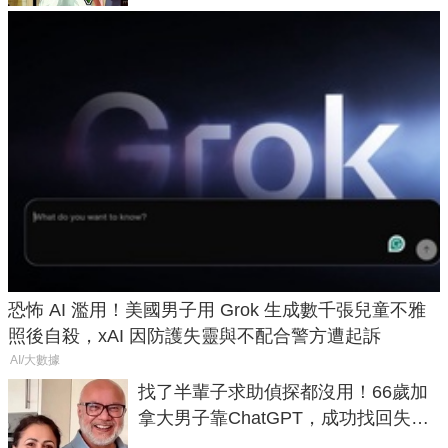
恐怖 AI 濫用！美國男子用 Grok 生成數千張兒童不雅
照後自殺，xAI 因防護失靈與不配合警方遭起訴
AI/大數據
找了半輩子求助偵探都沒用！66歲加
拿大男子靠ChatGPT，成功找回失散
50年家人