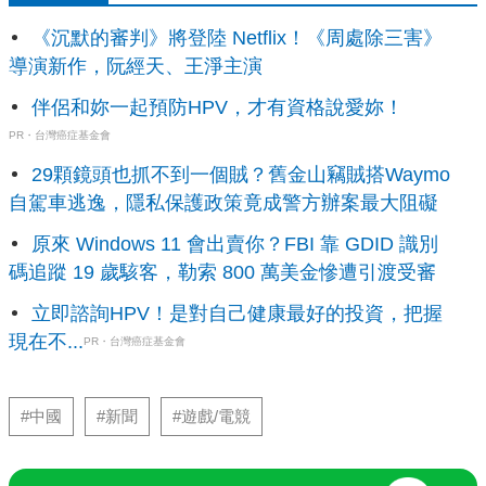
《沉默的審判》將登陸 Netflix！《周處除三害》
導演新作，阮經天、王淨主演
伴侶和妳一起預防HPV，才有資格說愛妳！
PR・台灣癌症基金會
29顆鏡頭也抓不到一個賊？舊金山竊賊搭Waymo
自駕車逃逸，隱私保護政策竟成警方辦案最大阻礙
原來 Windows 11 會出賣你？FBI 靠 GDID 識別
碼追蹤 19 歲駭客，勒索 800 萬美金慘遭引渡受審
立即諮詢HPV！是對自己健康最好的投資，把握
現在不...
PR・台灣癌症基金會
#中國
#新聞
#遊戲/電競