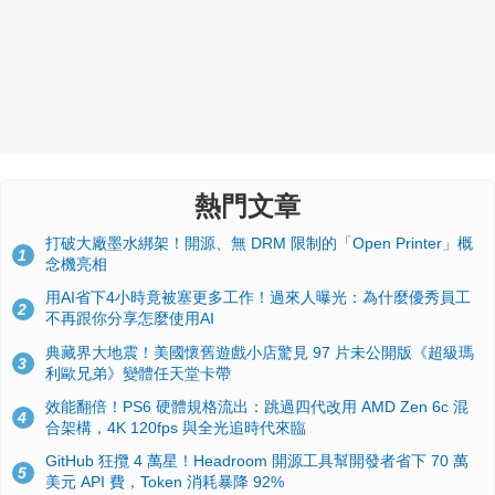
熱門文章
打破大廠墨水綁架！開源、無 DRM 限制的「Open Printer」概
1
念機亮相
用AI省下4小時竟被塞更多工作！過來人曝光：為什麼優秀員工
2
不再跟你分享怎麼使用AI
典藏界大地震！美國懷舊遊戲小店驚見 97 片未公開版《超級瑪
3
利歐兄弟》變體任天堂卡帶
效能翻倍！PS6 硬體規格流出：跳過四代改用 AMD Zen 6c 混
4
合架構，4K 120fps 與全光追時代來臨
GitHub 狂攬 4 萬星！Headroom 開源工具幫開發者省下 70 萬
5
美元 API 費，Token 消耗暴降 92%