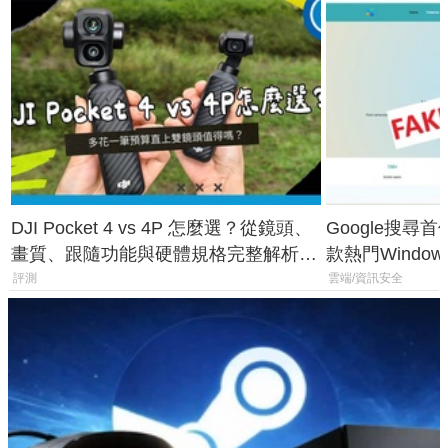
DJI Pocket 4 vs 4P 怎麼選？從鏡頭、
Google搜尋
畫質、跟隨功能與硬體規格完整解析，
款熱門Wind
一次看懂兩台差異
機
評測
雲端/資訊安全