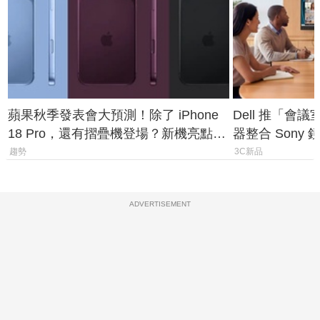
蘋果秋季發表會大預測！除了 iPhone
Dell 推「會
18 Pro，還有摺疊機登場？新機亮點預
器整合 Sony
測一次看
條 USB-C 就
趨勢
3C新品
ADVERTISEMENT