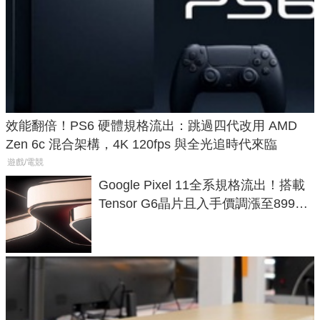
效能翻倍！PS6 硬體規格流出：跳過四代改用 AMD
Zen 6c 混合架構，4K 120fps 與全光追時代來臨
遊戲/電競
Google Pixel 11全系規格流出！搭載
Tensor G6晶片且入手價調漲至899美
元