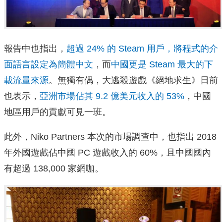
報告中也指出，
超過 24% 的 Steam 用戶，將程式的介
面語言設定為簡體中文
，而
中國更是 Steam 最大的下
載流量來源
。無獨有偶，大逃殺遊戲《絕地求生》日前
也表示，
亞洲市場佔其 9.2 億美元收入的 53%
，中國
地區用戶的貢獻可見一班。
此外，Niko Partners 本次的市場調查中，也指出 2018
年外國遊戲佔中國 PC 遊戲收入的 60%，且中國國內
有超過 138,000 家網咖。