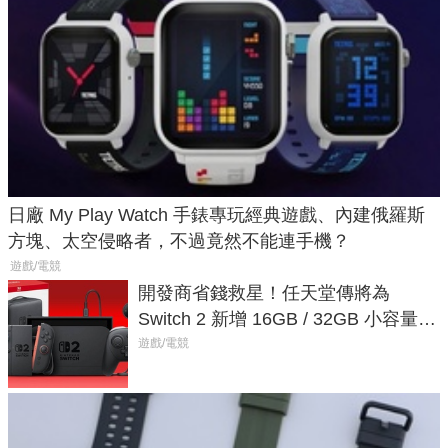
日廠 My Play Watch 手錶專玩經典遊戲、內建俄羅斯
方塊、太空侵略者，不過竟然不能連手機？
遊戲/電競
開發商省錢救星！任天堂傳將為
Switch 2 新增 16GB / 32GB 小容量遊
戲卡的選擇
遊戲/電競