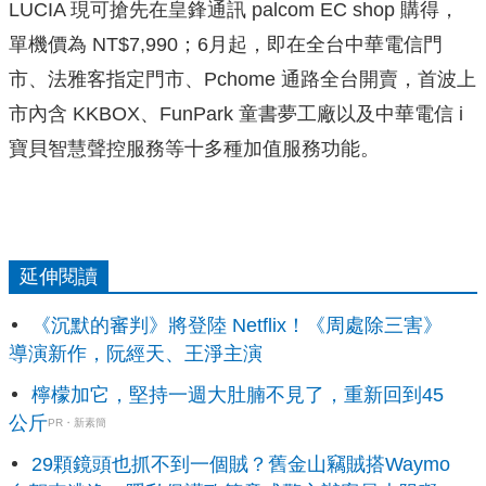
LUCIA 現可搶先在皇鋒通訊 palcom EC shop 購得，
單機價為 NT$7,990；6月起，即在全台中華電信門
市、法雅客指定門市、Pchome 通路全台開賣，首波上
市內含 KKBOX、FunPark 童書夢工廠以及中華電信 i
寶貝智慧聲控服務等十多種加值服務功能。
延伸閱讀
《沉默的審判》將登陸 Netflix！《周處除三害》
導演新作，阮經天、王淨主演
檸檬加它，堅持一週大肚腩不見了，重新回到45
公斤
PR・新素簡
29顆鏡頭也抓不到一個賊？舊金山竊賊搭Waymo