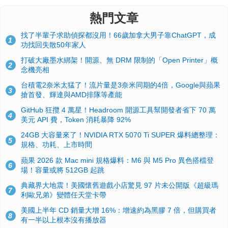
熱門文章
找了半輩子求助偵探都沒用！66歲加拿大男子靠ChatGPT，成
1
功找回失散50年家人
打破大廠墨水綁架！開源、無 DRM 限制的「Open Printer」概
2
念機亮相
台積電2奈米太猛了！流片量是3奈米同期的4倍，Google與蘋果
3
搶首發、輝達與AMD排隊等產能
GitHub 狂攬 4 萬星！Headroom 開源工具幫開發者省下 70 萬
4
美元 API 費，Token 消耗暴降 92%
24GB 大容量來了！NVIDIA RTX 5070 Ti SUPER 爆料總整理：
5
規格、功耗、上市時間
蘋果 2026 款 Mac mini 規格爆料：M6 與 M5 Pro 異色搭檔登
6
場！容量或將 512GB 起跳
典藏界大地震！美國懷舊遊戲小店驚見 97 片未公開版《超級瑪
7
利歐兄弟》變體任天堂卡帶
美國上半年 CD 銷量大增 16%：增速約為黑膠 7 倍，但購買者
8
有一半以上根本沒有播放器