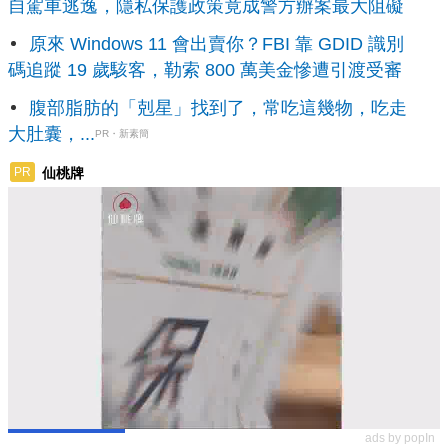
自駕車逃逸，隱私保護政策竟成警方辦案最大阻礙
原來 Windows 11 會出賣你？FBI 靠 GDID 識別
碼追蹤 19 歲駭客，勒索 800 萬美金慘遭引渡受審
腹部脂肪的「剋星」找到了，常吃這幾物，吃走
大肚囊，...
PR・新素簡
仙桃牌
PR
ads by popIn