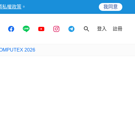
隱私權政策
。
我同意
登入
註冊
OMPUTEX 2026