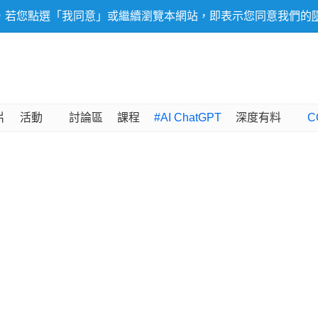
，若您點選「我同意」或繼續瀏覽本網站，即表示您同意我們的
片
活動
討論區
課程
#AI ChatGPT
深度有料
C