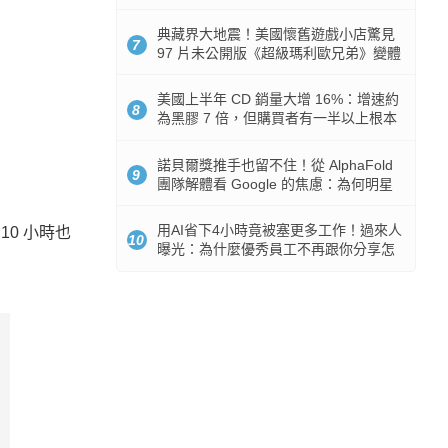
512GB 起跳
典藏界大地震！美國懷舊遊戲小店驚見
7
97 片未公開版《超級瑪利歐兄弟》變體
任天堂卡帶
美國上半年 CD 銷量大增 16%：增速約
8
為黑膠 7 倍，但購買者有一半以上根本
沒有播放器
諾貝爾獎推手也留不住！從 AlphaFold
9
團隊解體看 Google 的焦慮：為何明星
實驗室要為 Gemini 讓路？
用AI省下4小時竟被塞更多工作！過來人
0 小時也
10
曝光：為什麼優秀員工不再跟你分享怎
麼使用AI