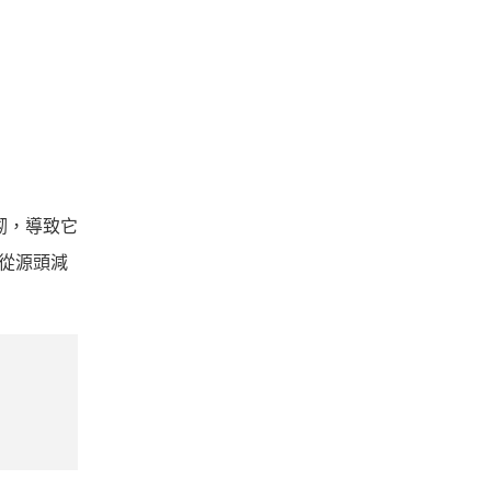
砌，導致它
，從源頭減