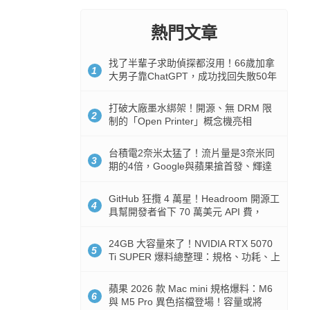
熱門文章
找了半輩子求助偵探都沒用！66歲加拿
1
大男子靠ChatGPT，成功找回失散50年
家人
打破大廠墨水綁架！開源、無 DRM 限
2
制的「Open Printer」概念機亮相
台積電2奈米太猛了！流片量是3奈米同
3
期的4倍，Google與蘋果搶首發、輝達
與AMD排隊等產能
GitHub 狂攬 4 萬星！Headroom 開源工
4
具幫開發者省下 70 萬美元 API 費，
Token 消耗暴降 92%
24GB 大容量來了！NVIDIA RTX 5070
5
Ti SUPER 爆料總整理：規格、功耗、上
市時間
蘋果 2026 款 Mac mini 規格爆料：M6
6
與 M5 Pro 異色搭檔登場！容量或將