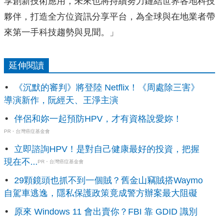
享創新技術應用，未來也將持續努力鏈結世界各地科技
夥伴，打造全方位資訊分享平台，為全球與在地業者帶
來第一手科技趨勢與見聞。」
延伸閱讀
《沉默的審判》將登陸 Netflix！《周處除三害》
導演新作，阮經天、王淨主演
伴侶和妳一起預防HPV，才有資格說愛妳！
PR・台灣癌症基金會
立即諮詢HPV！是對自己健康最好的投資，把握
現在不...
PR・台灣癌症基金會
29顆鏡頭也抓不到一個賊？舊金山竊賊搭Waymo
自駕車逃逸，隱私保護政策竟成警方辦案最大阻礙
原來 Windows 11 會出賣你？FBI 靠 GDID 識別