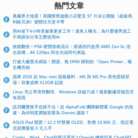
熱門文章
典藏界大地震！美國懷舊遊戲小店驚見 97 片未公開版《超級瑪
1
利歐兄弟》變體任天堂卡帶
用AI省下4小時竟被塞更多工作！過來人曝光：為什麼優秀員工
2
不再跟你分享怎麼使用AI
效能翻倍！PS6 硬體規格流出：跳過四代改用 AMD Zen 6c 混
3
合架構，4K 120fps 與全光追時代來臨
打破大廠墨水綁架！開源、無 DRM 限制的「Open Printer」概
4
念機亮相
蘋果 2026 款 Mac mini 規格爆料：M6 與 M5 Pro 異色搭檔登
5
場！容量或將 512GB 起跳
Linux 市占率突然翻倍、Windows 跌破六成？最新數據背後恐另
6
有原因
諾貝爾獎推手也留不住！從 AlphaFold 團隊解體看 Google 的焦
7
慮：為何明星實驗室要為 Gemini 讓路？
ASUS Pad 開賣！12.2 吋雙層 OLED、售價 19,900 元，指定電
8
信資費最低 0 元入手
Codex、Work、Chat到底該選誰？OpenAI 總裁坦承 ChatGPT