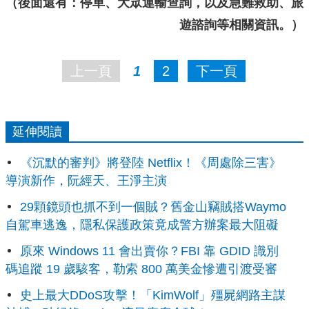
（後面還有：停車、大眾運輸查詢，以及急難救助、旅
遊諮詢等相關資訊。）
上一頁
1
2
下一頁
延伸閱讀
《沉默的審判》將登陸 Netflix！《周處除三害》
導演新作，阮經天、王淨主演
29顆鏡頭也抓不到一個賊？舊金山竊賊搭Waymo
自駕車逃逸，隱私保護政策竟成警方辦案最大阻礙
原來 Windows 11 會出賣你？FBI 靠 GDID 識別
碼追蹤 19 歲駭客，勒索 800 萬美金慘遭引渡受審
史上最大DDoS攻擊！「KimWolf」殭屍網路主謀