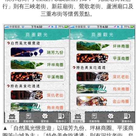
行」則有三峽老街、新莊廟街、鶯歌老街、蘆洲廟口及
三重布街等懷舊景點。
▲「自然風光愜意遊」以瑞芳九份、坪林商圈、平溪商
圈等山城為主；「特色美食吃透透」則有深坑老街、烏