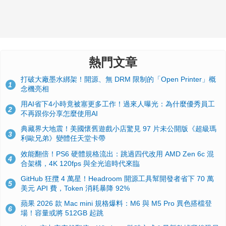
熱門文章
打破大廠墨水綁架！開源、無 DRM 限制的「Open Printer」概
1
念機亮相
用AI省下4小時竟被塞更多工作！過來人曝光：為什麼優秀員工
2
不再跟你分享怎麼使用AI
典藏界大地震！美國懷舊遊戲小店驚見 97 片未公開版《超級瑪
3
利歐兄弟》變體任天堂卡帶
效能翻倍！PS6 硬體規格流出：跳過四代改用 AMD Zen 6c 混
4
合架構，4K 120fps 與全光追時代來臨
GitHub 狂攬 4 萬星！Headroom 開源工具幫開發者省下 70 萬
5
美元 API 費，Token 消耗暴降 92%
蘋果 2026 款 Mac mini 規格爆料：M6 與 M5 Pro 異色搭檔登
6
場！容量或將 512GB 起跳