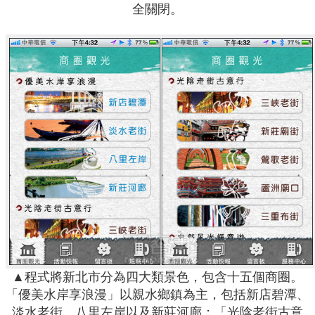
全關閉。
▲程式將新北市分為四大類景色，包含十五個商圈。
「優美水岸享浪漫」以親水鄉鎮為主，包括新店碧潭、
淡水老街、八里左岸以及新莊河廊；「光陰老街古意