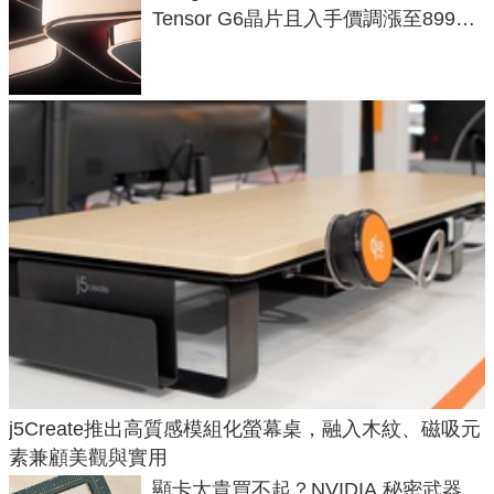
Tensor G6晶片且入手價調漲至899美
元
j5Create推出高質感模組化螢幕桌，融入木紋、磁吸元
素兼顧美觀與實用
顯卡太貴買不起？NVIDIA 秘密武器