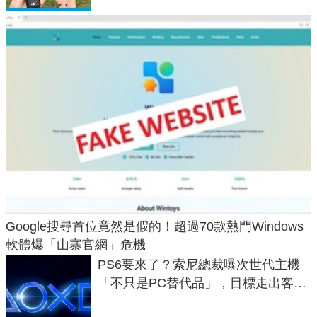
Google搜尋首位竟然是假的！超過70款熱門Windows
軟體爆「山寨官網」危機
PS6要來了？索尼總裁曝次世代主機
「不只是PC替代品」，目標走出客
廳、進軍電競桌面