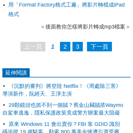
用「Format Factory格式工廠」將影片轉檔成iPad
格式
＜後面教你怎樣將影片轉成mp3檔案＞
上一頁
1
2
3
下一頁
延伸閱讀
《沉默的審判》將登陸 Netflix！《周處除三害》
導演新作，阮經天、王淨主演
29顆鏡頭也抓不到一個賊？舊金山竊賊搭Waymo
自駕車逃逸，隱私保護政策竟成警方辦案最大阻礙
原來 Windows 11 會出賣你？FBI 靠 GDID 識別
碼追蹤 19 歲駭客，勒索 800 萬美金慘遭引渡受審