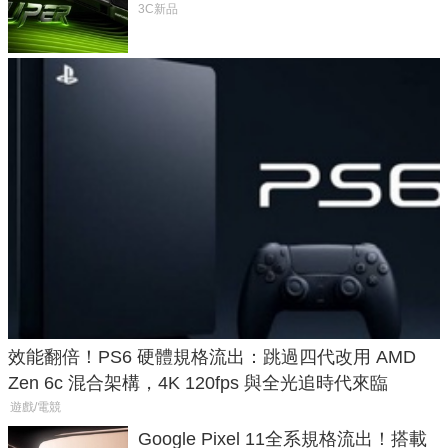
功耗、上市時間
3C新品
效能翻倍！PS6 硬體規格流出：跳過四代改用 AMD
Zen 6c 混合架構，4K 120fps 與全光追時代來臨
遊戲/電競
Google Pixel 11全系規格流出！搭載