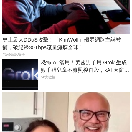
史上最大DDoS攻擊！「KimWolf」殭屍網路主謀被
捕，破紀錄30Tbps流量癱瘓全球！
雲端/資訊安全
恐怖 AI 濫用！美國男子用 Grok 生成
數千張兒童不雅照後自殺，xAI 因防護
失靈與不配合警方遭起訴
AI/大數據