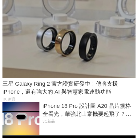
三星 Galaxy Ring 2 官方證實研發中！傳將支援
iPhone，還有強大的 AI 與智慧家電連動功能
3C新品
iPhone 18 Pro 設計圖 A20 晶片規格
全看光，華強北山寨機要起飛了？專
家曝山寨機無法復刻兩大關鍵
3C新品