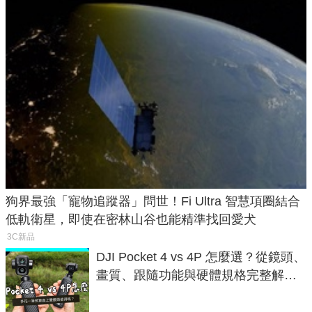
狗界最強「寵物追蹤器」問世！Fi Ultra 智慧項圈結合
低軌衛星，即使在密林山谷也能精準找回愛犬
3C新品
DJI Pocket 4 vs 4P 怎麼選？從鏡頭、
畫質、跟隨功能與硬體規格完整解
析，一次看懂兩台差異