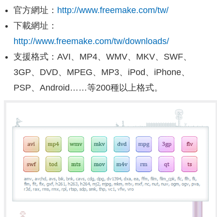
官方網址：
http://www.freemake.com/tw/
下載網址：
http://www.freemake.com/tw/downloads/
支援格式：AVI、MP4、WMV、MKV、SWF、
3GP、DVD、MPEG、MP3、iPod、iPhone、
PSP、Android……等200種以上格式。