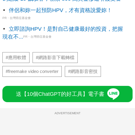
伴侶和妳一起預防HPV，才有資格說愛妳！
PR・台灣癌症基金會
立即諮詢HPV！是對自己健康最好的投資，把握
現在不...
PR・台灣癌症基金會
#應用軟體
#網路影音下載轉檔
#freemake video converter
#網路影音密技
送【10個ChatGPT的好工具】電子書
ADVERTISEMENT