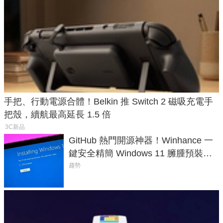
手把、行動電源合體！Belkin 推 Switch 2 磁吸充電手
把殼，續航最高延長 1.5 倍
3C新品
GitHub 熱門開源神器！Winhance 一
鍵安全精簡 Windows 11 臃腫預裝軟
體與後台追蹤
趨勢