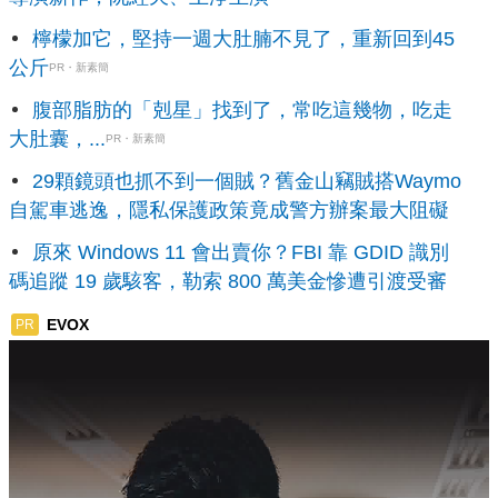
檸檬加它，堅持一週大肚腩不見了，重新回到45
公斤
PR・新素簡
腹部脂肪的「剋星」找到了，常吃這幾物，吃走
大肚囊，...
PR・新素簡
29顆鏡頭也抓不到一個賊？舊金山竊賊搭Waymo
自駕車逃逸，隱私保護政策竟成警方辦案最大阻礙
原來 Windows 11 會出賣你？FBI 靠 GDID 識別
碼追蹤 19 歲駭客，勒索 800 萬美金慘遭引渡受審
EVOX
PR