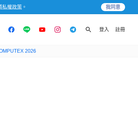
隱私權政策
。
我同意
登入
註冊
OMPUTEX 2026