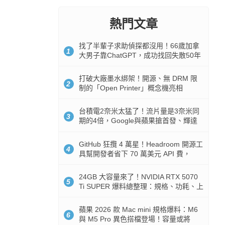
熱門文章
找了半輩子求助偵探都沒用！66歲加拿
1
大男子靠ChatGPT，成功找回失散50年
家人
打破大廠墨水綁架！開源、無 DRM 限
2
制的「Open Printer」概念機亮相
台積電2奈米太猛了！流片量是3奈米同
3
期的4倍，Google與蘋果搶首發、輝達
與AMD排隊等產能
GitHub 狂攬 4 萬星！Headroom 開源工
4
具幫開發者省下 70 萬美元 API 費，
Token 消耗暴降 92%
24GB 大容量來了！NVIDIA RTX 5070
5
Ti SUPER 爆料總整理：規格、功耗、上
市時間
蘋果 2026 款 Mac mini 規格爆料：M6
6
與 M5 Pro 異色搭檔登場！容量或將