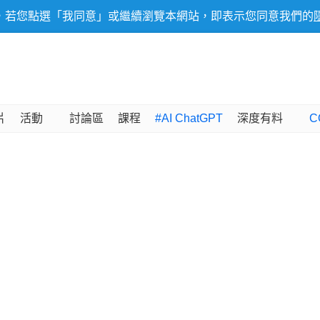
，若您點選「我同意」或繼續瀏覽本網站，即表示您同意我們的
片
活動
討論區
課程
#AI ChatGPT
深度有料
C