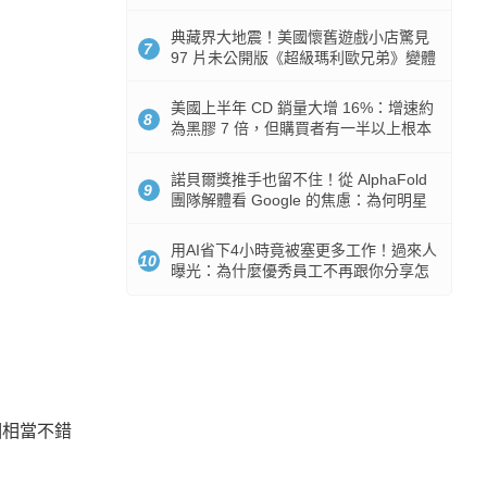
512GB 起跳
典藏界大地震！美國懷舊遊戲小店驚見
7
97 片未公開版《超級瑪利歐兄弟》變體
任天堂卡帶
美國上半年 CD 銷量大增 16%：增速約
8
為黑膠 7 倍，但購買者有一半以上根本
沒有播放器
諾貝爾獎推手也留不住！從 AlphaFold
9
團隊解體看 Google 的焦慮：為何明星
實驗室要為 Gemini 讓路？
用AI省下4小時竟被塞更多工作！過來人
10
曝光：為什麼優秀員工不再跟你分享怎
麼使用AI
個相當不錯