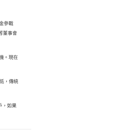
資金參戰
等董事會
機。現在
降低，傳統
戶，如果