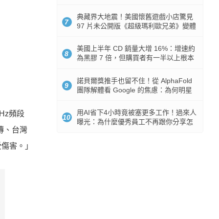
512GB 起跳
典藏界大地震！美國懷舊遊戲小店驚見
7
97 片未公開版《超級瑪利歐兄弟》變體
任天堂卡帶
美國上半年 CD 銷量大增 16%：增速約
8
為黑膠 7 倍，但購買者有一半以上根本
沒有播放器
諾貝爾獎推手也留不住！從 AlphaFold
9
團隊解體看 Google 的焦慮：為何明星
實驗室要為 Gemini 讓路？
用AI省下4小時竟被塞更多工作！過來人
Hz頻段
10
曝光：為什麼優秀員工不再跟你分享怎
傳、台灣
麼使用AI
受傷害。」