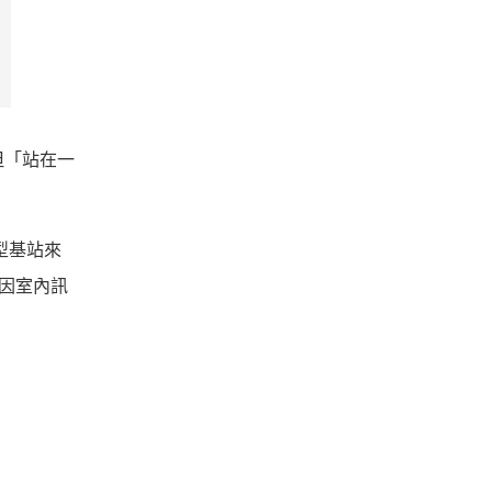
但「站在一
型基站來
成因室內訊