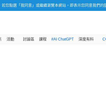
，若您點選「我同意」或繼續瀏覽本網站，即表示您同意我們的
片
活動
討論區
課程
#AI ChatGPT
深度有料
C