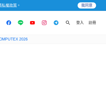
隱私權政策
。
我同意
登入
註冊
OMPUTEX 2026