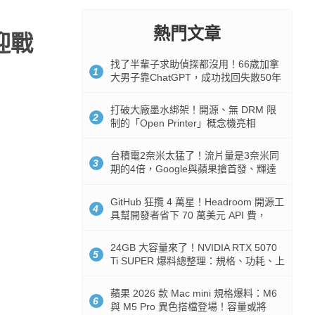
熱門文章
迎戰
找了半輩子求助偵探都沒用！66歲加拿
1
大男子靠ChatGPT，成功找回失散50年
家人
打破大廠墨水綁架！開源、無 DRM 限
2
制的「Open Printer」概念機亮相
台積電2奈米太猛了！流片量是3奈米同
3
期的4倍，Google與蘋果搶首發、輝達
與AMD排隊等產能
GitHub 狂攬 4 萬星！Headroom 開源工
4
具幫開發者省下 70 萬美元 API 費，
Token 消耗暴降 92%
24GB 大容量來了！NVIDIA RTX 5070
5
Ti SUPER 爆料總整理：規格、功耗、上
市時間
蘋果 2026 款 Mac mini 規格爆料：M6
6
與 M5 Pro 異色搭檔登場！容量或將