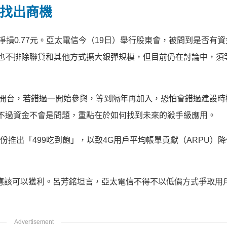
術找出商機
稅後淨損0.77元。亞太電信今（19日）舉行股東會，被問到是否有
來也不排除聯貸和其他方式擴大銀彈規模，但目前仍在討論中，須
G開台，若錯過一開始參與，等到隔年再加入，恐怕會錯過建設時
，不過資金不會是問題，重點在於如何找到未來的殺手級應用。
份推出「499吃到飽」，以致4G用戶平均帳單貢獻（ARPU）
應該可以獲利。呂芳銘坦言，亞太電信不得不以低價方式爭取用