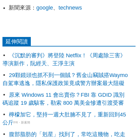
新聞來源：
google
、
technews
延伸閱讀
《沉默的審判》將登陸 Netflix！《周處除三害》
導演新作，阮經天、王淨主演
29顆鏡頭也抓不到一個賊？舊金山竊賊搭Waymo
自駕車逃逸，隱私保護政策竟成警方辦案最大阻礙
原來 Windows 11 會出賣你？FBI 靠 GDID 識別
碼追蹤 19 歲駭客，勒索 800 萬美金慘遭引渡受審
檸檬加它，堅持一週大肚腩不見了，重新回到45
公斤
PR・新素簡
腹部脂肪的「剋星」找到了，常吃這幾物，吃走