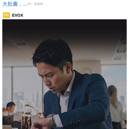
大肚囊，...
PR・新素簡
EVOX
PR