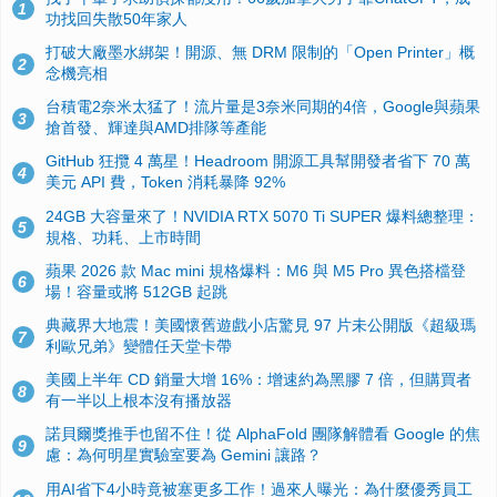
1
功找回失散50年家人
打破大廠墨水綁架！開源、無 DRM 限制的「Open Printer」概
2
念機亮相
台積電2奈米太猛了！流片量是3奈米同期的4倍，Google與蘋果
3
搶首發、輝達與AMD排隊等產能
GitHub 狂攬 4 萬星！Headroom 開源工具幫開發者省下 70 萬
4
美元 API 費，Token 消耗暴降 92%
24GB 大容量來了！NVIDIA RTX 5070 Ti SUPER 爆料總整理：
5
規格、功耗、上市時間
蘋果 2026 款 Mac mini 規格爆料：M6 與 M5 Pro 異色搭檔登
6
場！容量或將 512GB 起跳
典藏界大地震！美國懷舊遊戲小店驚見 97 片未公開版《超級瑪
7
利歐兄弟》變體任天堂卡帶
美國上半年 CD 銷量大增 16%：增速約為黑膠 7 倍，但購買者
8
有一半以上根本沒有播放器
諾貝爾獎推手也留不住！從 AlphaFold 團隊解體看 Google 的焦
9
慮：為何明星實驗室要為 Gemini 讓路？
用AI省下4小時竟被塞更多工作！過來人曝光：為什麼優秀員工