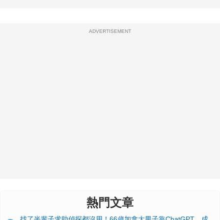
ADVERTISEMENT
熱門文章
找了半輩子求助偵探都沒用！66歲加拿大男子靠ChatGPT，成