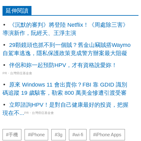
延伸閱讀
《沉默的審判》將登陸 Netflix！《周處除三害》
導演新作，阮經天、王淨主演
29顆鏡頭也抓不到一個賊？舊金山竊賊搭Waymo
自駕車逃逸，隱私保護政策竟成警方辦案最大阻礙
伴侶和妳一起預防HPV，才有資格說愛妳！
PR・台灣癌症基金會
原來 Windows 11 會出賣你？FBI 靠 GDID 識別
碼追蹤 19 歲駭客，勒索 800 萬美金慘遭引渡受審
立即諮詢HPV！是對自己健康最好的投資，把握
現在不...
PR・台灣癌症基金會
#手機
#iPhone
#3g
#wi-fi
#iPhone Apps