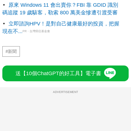
原來 Windows 11 會出賣你？FBI 靠 GDID 識別
碼追蹤 19 歲駭客，勒索 800 萬美金慘遭引渡受審
立即諮詢HPV！是對自己健康最好的投資，把握
現在不...
PR・台灣癌症基金會
#新聞
送【10個ChatGPT的好工具】電子書
ADVERTISEMENT