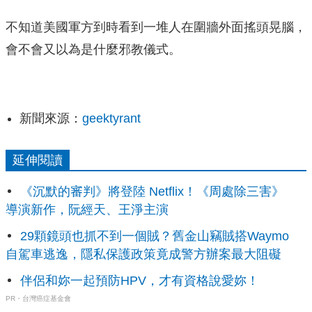
不知道美國軍方到時看到一堆人在圍牆外面搖頭晃腦，
會不會又以為是什麼邪教儀式。
新聞來源：
geektyrant
延伸閱讀
《沉默的審判》將登陸 Netflix！《周處除三害》
導演新作，阮經天、王淨主演
29顆鏡頭也抓不到一個賊？舊金山竊賊搭Waymo
自駕車逃逸，隱私保護政策竟成警方辦案最大阻礙
伴侶和妳一起預防HPV，才有資格說愛妳！
PR・台灣癌症基金會