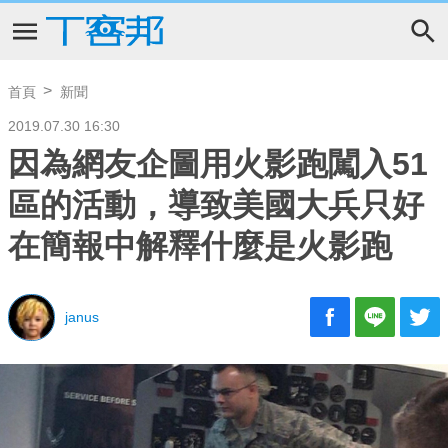
首頁
新聞
2019.07.30 16:30
因為網友企圖用火影跑闖入51
區的活動，導致美國大兵只好
在簡報中解釋什麼是火影跑
janus