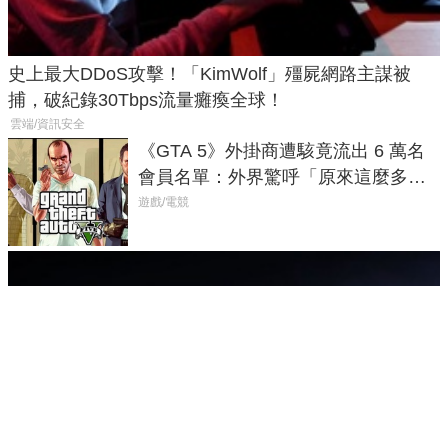
史上最大DDoS攻擊！「KimWolf」殭屍網路主謀被
捕，破紀錄30Tbps流量癱瘓全球！
雲端/資訊安全
《GTA 5》外掛商遭駭竟流出 6 萬名
會員名單：外界驚呼「原來這麼多人
在開掛！」
遊戲/電競