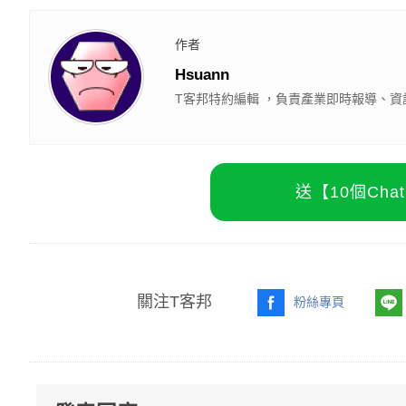
作者
Hsuann
T客邦特約編輯 ，負責產業即時報導、資
送【10個Ch
關注T客邦
粉絲專頁