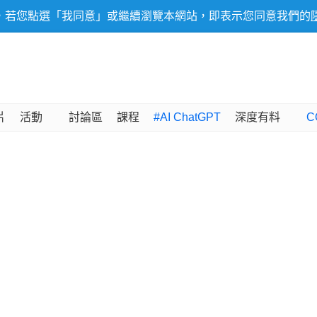
，若您點選「我同意」或繼續瀏覽本網站，即表示您同意我們的
片
活動
討論區
課程
#AI ChatGPT
深度有料
C