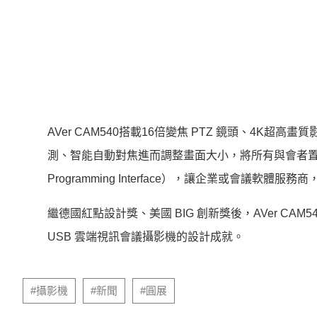
AVe
r CAM540搭載16倍變焦 PTZ 鏡頭、4K超高畫
測、智能自動對焦進而調整畫面大小，
將所有與會者置於畫
Programming Interface），讓企業或會議軟體服務商
繼德國紅點設計獎、美國 BIG 創新獎後，AVer CA
USB 雲端視訊會議攝影機的
設計成就。
#攝影機
#新聞
#圓展