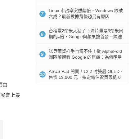
512GB 起跳
Linux 市占率突然翻倍、Windows 跌破
7
六成？最新數據背後恐另有原因
台積電2奈米太猛了！流片量是3奈米同
8
期的4倍，Google與蘋果搶首發、輝達
與AMD排隊等產能
諾貝爾獎推手也留不住！從 AlphaFold
9
團隊解體看 Google 的焦慮：為何明星
實驗室要為 Gemini 讓路？
ASUS Pad 開賣！12.2 吋雙層 OLED、
10
售價 19,900 元，指定電信資費最低 0
元入手
獎項由
出展會上最