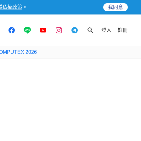
隱私權政策
。
我同意
登入
註冊
OMPUTEX 2026