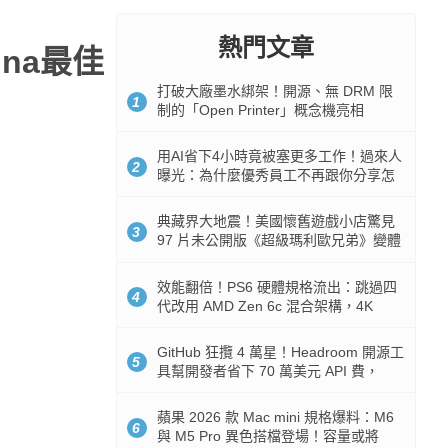
熱門文章
ina最佳
打破大廠墨水綁架！開源、無 DRM 限
1
制的「Open Printer」概念機亮相
用AI省下4小時竟被塞更多工作！過來人
2
曝光：為什麼優秀員工不再跟你分享怎
麼使用AI
典藏界大地震！美國懷舊遊戲小店驚見
3
97 片未公開版《超級瑪利歐兄弟》變體
任天堂卡帶
效能翻倍！PS6 硬體規格流出：跳過四
4
代改用 AMD Zen 6c 混合架構，4K
120fps 與全光追時代來臨
GitHub 狂攬 4 萬星！Headroom 開源工
5
具幫開發者省下 70 萬美元 API 費，
Token 消耗暴降 92%
蘋果 2026 款 Mac mini 規格爆料：M6
6
與 M5 Pro 異色搭檔登場！容量或將