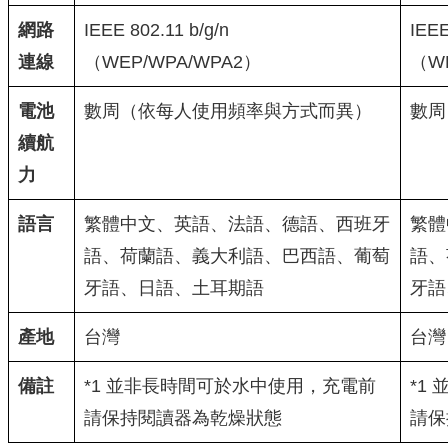
網路
IEEE 802.11 b/g/n
IEEE
連線
（WEP/WPA/WPA2）
（WE
電池
數周（依每人使用頻率與方式而異）
數周
續航
力
語言
繁體中文、英語、法語、德語、西班牙
繁體
語、荷蘭語、義大利語、巴西語、葡萄
語、
牙語、日語、土耳期語
牙語
產地
台灣
台灣
備註
*1 並非長時間可於水中使用，充電前
*1
請保持閱讀器為乾燥狀態
請保