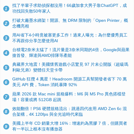
找了半輩子求助偵探都沒用！66歲加拿大男子靠ChatGPT，成
1
功找回失散50年家人
打破大廠墨水綁架！開源、無 DRM 限制的「Open Printer」概
2
念機亮相
用AI省下4小時竟被塞更多工作！過來人曝光：為什麼優秀員工
3
不再跟你分享怎麼使用AI
台積電2奈米太猛了！流片量是3奈米同期的4倍，Google與蘋果
4
搶首發、輝達與AMD排隊等產能
典藏界大地震！美國懷舊遊戲小店驚見 97 片未公開版《超級瑪
5
利歐兄弟》變體任天堂卡帶
GitHub 狂攬 4 萬星！Headroom 開源工具幫開發者省下 70 萬
6
美元 API 費，Token 消耗暴降 92%
蘋果 2026 款 Mac mini 規格爆料：M6 與 M5 Pro 異色搭檔登
7
場！容量或將 512GB 起跳
效能翻倍！PS6 硬體規格流出：跳過四代改用 AMD Zen 6c 混
8
合架構，4K 120fps 與全光追時代來臨
美國上半年 CD 銷量大增 16%：增速約為黑膠 7 倍，但購買者
9
有一半以上根本沒有播放器