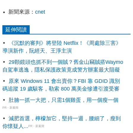
新聞來源：
cnet
延伸閱讀
《沉默的審判》將登陸 Netflix！《周處除三害》
導演新作，阮經天、王淨主演
29顆鏡頭也抓不到一個賊？舊金山竊賊搭Waymo
自駕車逃逸，隱私保護政策竟成警方辦案最大阻礙
原來 Windows 11 會出賣你？FBI 靠 GDID 識別
碼追蹤 19 歲駭客，勒索 800 萬美金慘遭引渡受審
肚腩一抓一大把，只需1個雞蛋，用一個瘦一個
PR・新素簡
減肥首選，檸檬加它，堅持一週，腰細了，瘦到
你懷疑人...
PR・新素簡