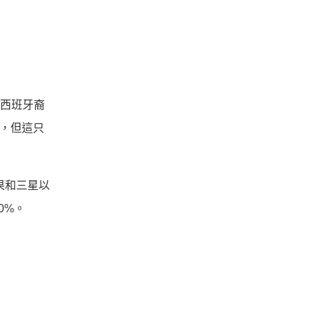
代、西班牙裔
趣，但這只
蘋果和三星以
0%。