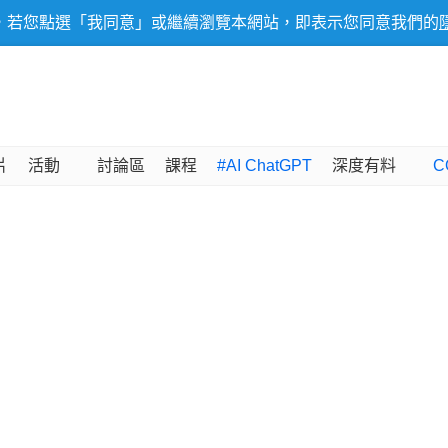
，若您點選「我同意」或繼續瀏覽本網站，即表示您同意我們的
片
活動
討論區
課程
#AI ChatGPT
深度有料
C