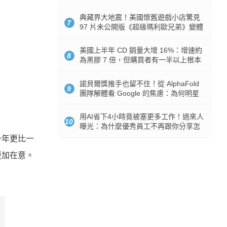
512GB 起跳
典藏界大地震！美國懷舊遊戲小店驚見
7
97 片未公開版《超級瑪利歐兄弟》變體
任天堂卡帶
美國上半年 CD 銷量大增 16%：增速約
8
為黑膠 7 倍，但購買者有一半以上根本
沒有播放器
諾貝爾獎推手也留不住！從 AlphaFold
9
團隊解體看 Google 的焦慮：為何明星
實驗室要為 Gemini 讓路？
用AI省下4小時竟被塞更多工作！過來人
10
曝光：為什麼優秀員工不再跟你分享怎
麼使用AI
一年更比一
更加在意。