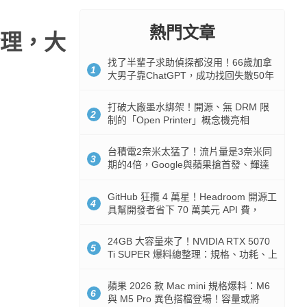
熱門文章
理，大
找了半輩子求助偵探都沒用！66歲加拿
1
大男子靠ChatGPT，成功找回失散50年
家人
打破大廠墨水綁架！開源、無 DRM 限
2
制的「Open Printer」概念機亮相
台積電2奈米太猛了！流片量是3奈米同
3
期的4倍，Google與蘋果搶首發、輝達
與AMD排隊等產能
GitHub 狂攬 4 萬星！Headroom 開源工
4
具幫開發者省下 70 萬美元 API 費，
Token 消耗暴降 92%
24GB 大容量來了！NVIDIA RTX 5070
5
Ti SUPER 爆料總整理：規格、功耗、上
市時間
蘋果 2026 款 Mac mini 規格爆料：M6
6
與 M5 Pro 異色搭檔登場！容量或將