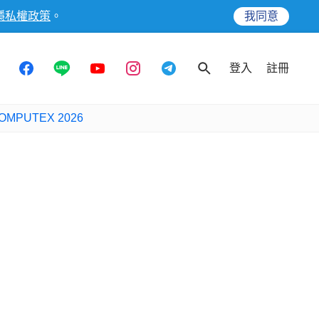
隱私權政策
。
我同意
登入
註冊
OMPUTEX 2026