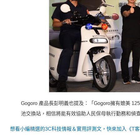
Gogoro 產品長彭明義也提及：「Gogoro擁有媲美 12
池交換站，相信將能有效協助人民保母執行勤務和偵
想看小編精選的3C科技情報＆實用評測文，快來加入《T客邦