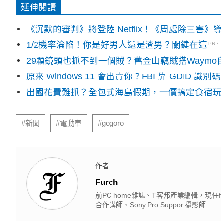
延伸閱讀
《沉默的審判》將登陸 Netflix！《周處除三害
1/2機率淪陷！你是好男人還是渣男？關鍵在這
PR
29顆鏡頭也抓不到一個賊？舊金山竊賊搭Waym
原來 Windows 11 會出賣你？FBI 靠 GDID 
出國花費難抓？全包式海島假期，一價搞定食宿
#新聞
#電動車
#gogoro
作者
Furch
前PC home雜誌、T客邦產業編輯，現任fur
合作講師、Sony Pro Support攝影師