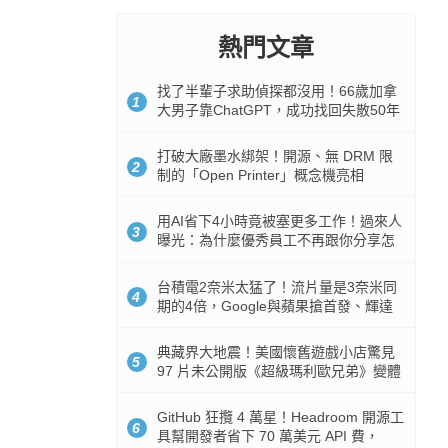
熱門文章
找了半輩子求助偵探都沒用！66歲加拿
1
大男子靠ChatGPT，成功找回失散50年
家人
打破大廠墨水綁架！開源、無 DRM 限
2
制的「Open Printer」概念機亮相
用AI省下4小時竟被塞更多工作！過來人
3
曝光：為什麼優秀員工不再跟你分享怎
麼使用AI
台積電2奈米太猛了！流片量是3奈米同
4
期的4倍，Google與蘋果搶首發、輝達
與AMD排隊等產能
典藏界大地震！美國懷舊遊戲小店驚見
5
97 片未公開版《超級瑪利歐兄弟》變體
任天堂卡帶
GitHub 狂攬 4 萬星！Headroom 開源工
6
具幫開發者省下 70 萬美元 API 費，