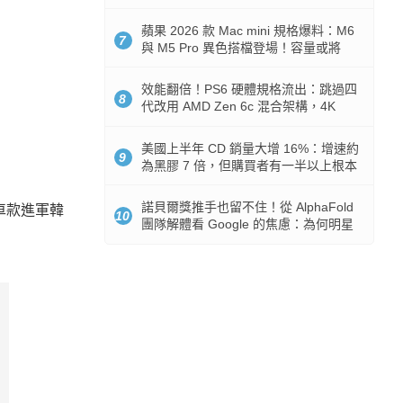
Token 消耗暴降 92%
蘋果 2026 款 Mac mini 規格爆料：M6
7
與 M5 Pro 異色搭檔登場！容量或將
512GB 起跳
效能翻倍！PS6 硬體規格流出：跳過四
8
代改用 AMD Zen 6c 混合架構，4K
120fps 與全光追時代來臨
美國上半年 CD 銷量大增 16%：增速約
9
為黑膠 7 倍，但購買者有一半以上根本
沒有播放器
諾貝爾獎推手也留不住！從 AlphaFold
商用車款進軍韓
10
團隊解體看 Google 的焦慮：為何明星
實驗室要為 Gemini 讓路？