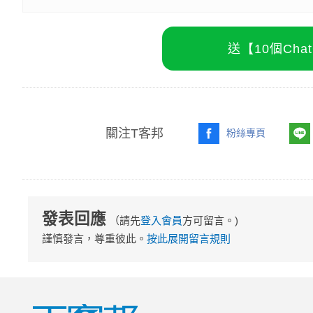
送【10個Ch
關注T客邦
粉絲專頁
發表回應
（請先
登入會員
方可留言。)
謹慎發言，尊重彼此。
按此展開留言規則