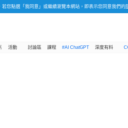
，若您點選「我同意」或繼續瀏覽本網站，即表示您同意我們的
片
活動
討論區
課程
#AI ChatGPT
深度有料
C