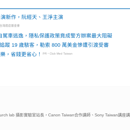
》導演新作，阮經天、王淨主演
・台灣癌症基金會
o自駕車逃逸，隱私保護政策竟成警方辦案最大阻礙
識別碼追蹤 19 歲駭客，勒索 800 萬美金慘遭引渡受審
玩樂，省錢更省心！
PR・Club Med Taiwan
ch lab 攝影實驗室站長，Canon Taiwan合作講師、Sony Taiwan