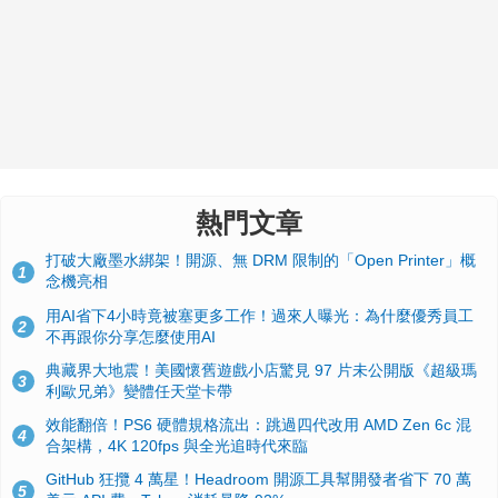
熱門文章
打破大廠墨水綁架！開源、無 DRM 限制的「Open Printer」概
1
念機亮相
用AI省下4小時竟被塞更多工作！過來人曝光：為什麼優秀員工
2
不再跟你分享怎麼使用AI
典藏界大地震！美國懷舊遊戲小店驚見 97 片未公開版《超級瑪
3
利歐兄弟》變體任天堂卡帶
效能翻倍！PS6 硬體規格流出：跳過四代改用 AMD Zen 6c 混
4
合架構，4K 120fps 與全光追時代來臨
GitHub 狂攬 4 萬星！Headroom 開源工具幫開發者省下 70 萬
5