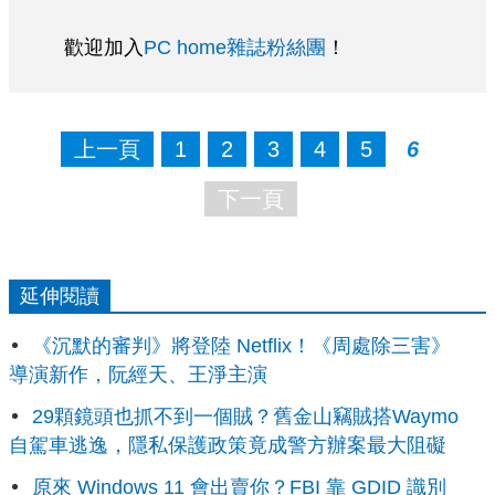
歡迎加入
PC home雜誌粉絲團
！
上一頁
1
2
3
4
5
6
下一頁
延伸閱讀
《沉默的審判》將登陸 Netflix！《周處除三害》
導演新作，阮經天、王淨主演
29顆鏡頭也抓不到一個賊？舊金山竊賊搭Waymo
自駕車逃逸，隱私保護政策竟成警方辦案最大阻礙
原來 Windows 11 會出賣你？FBI 靠 GDID 識別