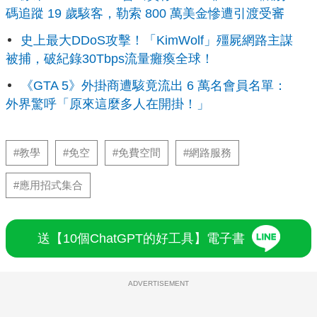
碼追蹤 19 歲駭客，勒索 800 萬美金慘遭引渡受審
史上最大DDoS攻擊！「KimWolf」殭屍網路主謀
被捕，破紀錄30Tbps流量癱瘓全球！
《GTA 5》外掛商遭駭竟流出 6 萬名會員名單：
外界驚呼「原來這麼多人在開掛！」
#教學
#免空
#免費空間
#網路服務
#應用招式集合
送【10個ChatGPT的好工具】電子書
ADVERTISEMENT