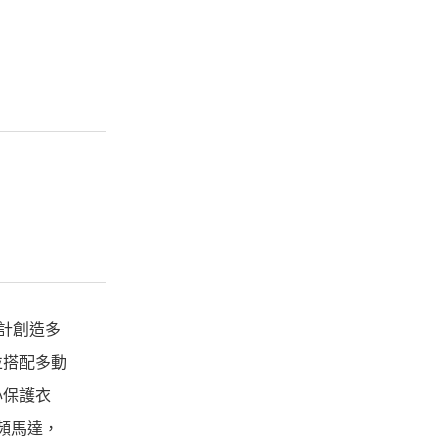
設計創造多
並搭配多動
心保護衣
頻馬達，