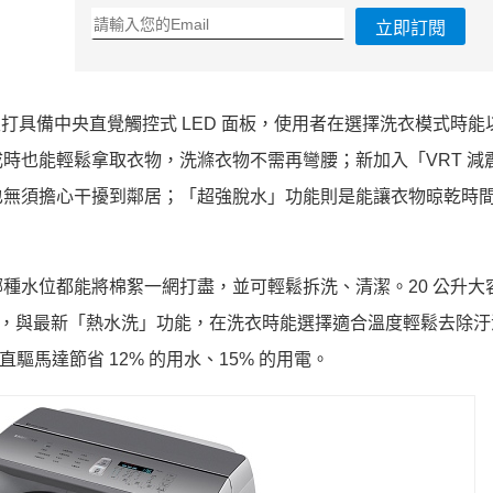
立即訂閱
，主打具備中央直覺觸控式 LED 面板，使用者在選擇洗衣模式時
時也能輕鬆拿取衣物，洗滌衣物不需再彎腰；新加入「VRT 減
也無須擔心干擾到鄰居；「超強脫水」功能則是能讓衣物晾乾時
種水位都能將棉絮一網打盡，並可輕鬆拆洗、清潔。20 公升大
處理，與最新「熱水洗」功能，在洗衣時能選擇適合溫度輕鬆去除
驅馬達節省 12% 的用水、15% 的用電。