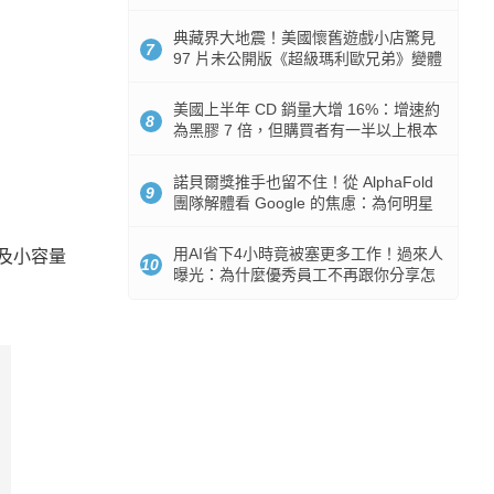
512GB 起跳
典藏界大地震！美國懷舊遊戲小店驚見
7
97 片未公開版《超級瑪利歐兄弟》變體
任天堂卡帶
美國上半年 CD 銷量大增 16%：增速約
8
為黑膠 7 倍，但購買者有一半以上根本
沒有播放器
諾貝爾獎推手也留不住！從 AlphaFold
9
團隊解體看 Google 的焦慮：為何明星
實驗室要為 Gemini 讓路？
用AI省下4小時竟被塞更多工作！過來人
以及小容量
10
曝光：為什麼優秀員工不再跟你分享怎
麼使用AI