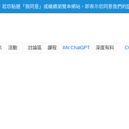
，若您點選「我同意」或繼續瀏覽本網站，即表示您同意我們的
片
活動
討論區
課程
#AI ChatGPT
深度有料
C