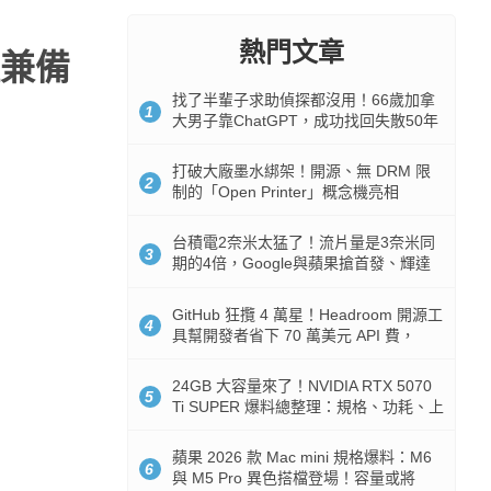
熱門文章
兼備
找了半輩子求助偵探都沒用！66歲加拿
1
大男子靠ChatGPT，成功找回失散50年
家人
打破大廠墨水綁架！開源、無 DRM 限
2
制的「Open Printer」概念機亮相
台積電2奈米太猛了！流片量是3奈米同
3
期的4倍，Google與蘋果搶首發、輝達
與AMD排隊等產能
GitHub 狂攬 4 萬星！Headroom 開源工
4
具幫開發者省下 70 萬美元 API 費，
Token 消耗暴降 92%
24GB 大容量來了！NVIDIA RTX 5070
5
Ti SUPER 爆料總整理：規格、功耗、上
市時間
蘋果 2026 款 Mac mini 規格爆料：M6
6
與 M5 Pro 異色搭檔登場！容量或將