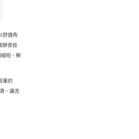
能以舒適角
震靜音技
間縮短，解
容量的
汙漬，讓洗