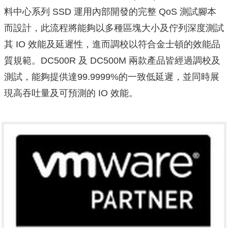
料中心系列 SSD 運用內部開發的完整 QoS 測試腳本
而設計，此流程將能夠以多種區塊大小及佇列深度測試
其 IO 效能及延遲性，進而調校以符合金士頓的效能品
質規範。DC500R 及 DC500M 兩款產品皆經過調校及
測試，能夠提供達99.9999%的一致低延遲，並同時展
現高吞吐量及可預測的 IO 效能。