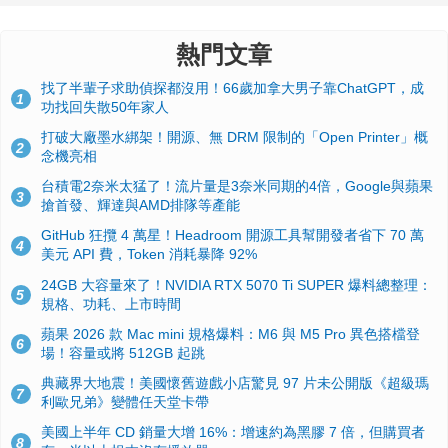
熱門文章
找了半輩子求助偵探都沒用！66歲加拿大男子靠ChatGPT，成
1
功找回失散50年家人
打破大廠墨水綁架！開源、無 DRM 限制的「Open Printer」概
2
念機亮相
台積電2奈米太猛了！流片量是3奈米同期的4倍，Google與蘋果
3
搶首發、輝達與AMD排隊等產能
GitHub 狂攬 4 萬星！Headroom 開源工具幫開發者省下 70 萬
4
美元 API 費，Token 消耗暴降 92%
24GB 大容量來了！NVIDIA RTX 5070 Ti SUPER 爆料總整理：
5
規格、功耗、上市時間
蘋果 2026 款 Mac mini 規格爆料：M6 與 M5 Pro 異色搭檔登
6
場！容量或將 512GB 起跳
典藏界大地震！美國懷舊遊戲小店驚見 97 片未公開版《超級瑪
7
利歐兄弟》變體任天堂卡帶
美國上半年 CD 銷量大增 16%：增速約為黑膠 7 倍，但購買者
8