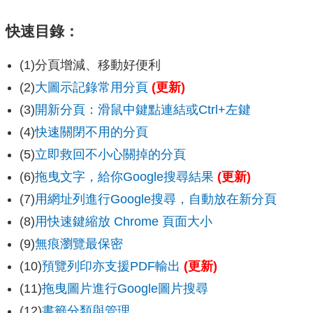
快速目錄：
(1)分頁增減、移動好便利
(2)
大圖示記錄常用分頁
(更新)
(3)
開新分頁：滑鼠中鍵點連結或Ctrl+左鍵
(4)
快速關閉不用的分頁
(5)
立即救回不小心關掉的分頁
(6)
拖曳文字，給你Google搜尋結果
(更新)
(7)
用網址列進行Google搜尋，自動放在新分頁
(8)
用快速鍵縮放 Chrome 頁面大小
(9)
無痕瀏覽最保密
(10)
預覽列印亦支援PDF輸出
(更新)
(11)
拖曳圖片進行Google圖片搜尋
(12)
書籤分類與管理