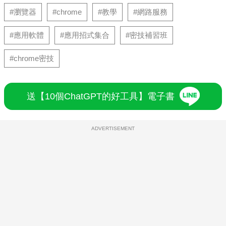
#瀏覽器
#chrome
#教學
#網路服務
#應用軟體
#應用招式集合
#密技補習班
#chrome密技
送【10個ChatGPT的好工具】電子書
ADVERTISEMENT