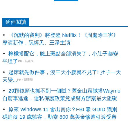
延伸閱讀
《沉默的審判》將登陸 Netflix！《周處除三害》
導演新作，阮經天、王淨主演
檸檬搭配它，臉上斑點全部消失了，小肚子都變
平坦了
PR・新素簡
起床就先做件事，沒三天小腹就不見了! 肚子一天
天變...
PR・新素簡
29顆鏡頭也抓不到一個賊？舊金山竊賊搭Waymo
自駕車逃逸，隱私保護政策竟成警方辦案最大阻礙
原來 Windows 11 會出賣你？FBI 靠 GDID 識別
碼追蹤 19 歲駭客，勒索 800 萬美金慘遭引渡受審