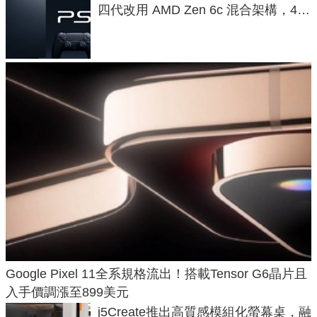
四代改用 AMD Zen 6c 混合架構，4K
120fps 與全光追時代來臨
Google Pixel 11全系規格流出！搭載Tensor G6晶片且
入手價調漲至899美元
j5Create推出高質感模組化螢幕桌，融