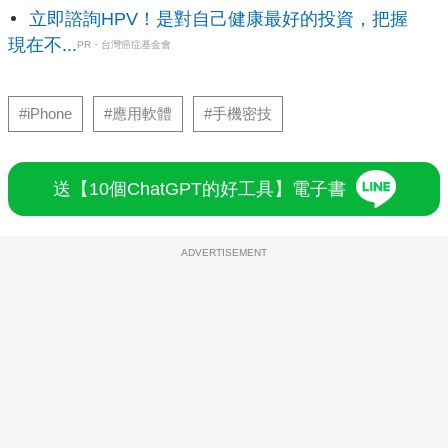
立即諮詢HPV！是對自己健康最好的投資，把握
現在不...
PR・台灣癌症基金會
#iPhone
#應用軟體
#手機密技
送【10個ChatGPT的好工具】電子書
ADVERTISEMENT