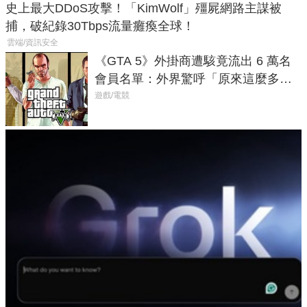
史上最大DDoS攻擊！「KimWolf」殭屍網路主謀被
捕，破紀錄30Tbps流量癱瘓全球！
雲端/資訊安全
《GTA 5》外掛商遭駭竟流出 6 萬名
會員名單：外界驚呼「原來這麼多人
在開掛！」
遊戲/電競