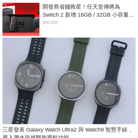
開發商省錢救星！任天堂傳將為
Switch 2 新增 16GB / 32GB 小容量遊
戲卡的選擇
遊戲/電競
三星發表 Galaxy Watch Ultra2 與 Watch9 智慧手錶，
導入潛水與越野跑導航功能