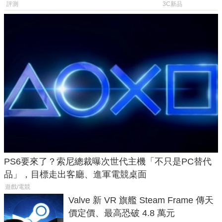
一次看懂兩台差異
鎖定 AI 應用
評測
3C新品
PS6要來了？索尼總裁曝次世代主機「不只是PC替代
品」，目標走出客廳、進軍電競桌面
遊戲/電競
Valve 新 VR 旗艦 Steam Frame 傳天
價定價、最高恐破 4.8 萬元