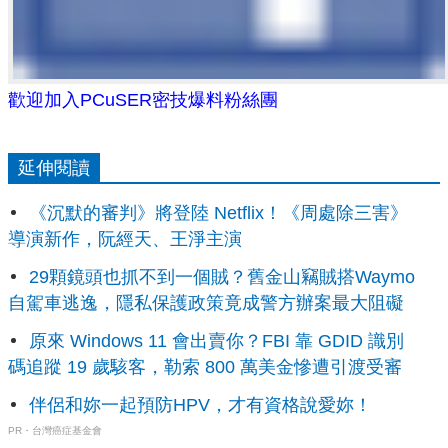
歡迎加入PCuSER密技爆料粉絲團
延伸閱讀
《沉默的審判》將登陸 Netflix！《周處除三害》
導演新作，阮經天、王淨主演
29顆鏡頭也抓不到一個賊？舊金山竊賊搭Waymo
自駕車逃逸，隱私保護政策竟成警方辦案最大阻礙
原來 Windows 11 會出賣你？FBI 靠 GDID 識別
碼追蹤 19 歲駭客，勒索 800 萬美金慘遭引渡受審
伴侶和妳一起預防HPV，才有資格說愛妳！
PR・台灣癌症基金會