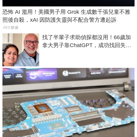
恐怖 AI 濫用！美國男子用 Grok 生成數千張兒童不雅
照後自殺，xAI 因防護失靈與不配合警方遭起訴
AI/大數據
找了半輩子求助偵探都沒用！66歲加
拿大男子靠ChatGPT，成功找回失散
50年家人