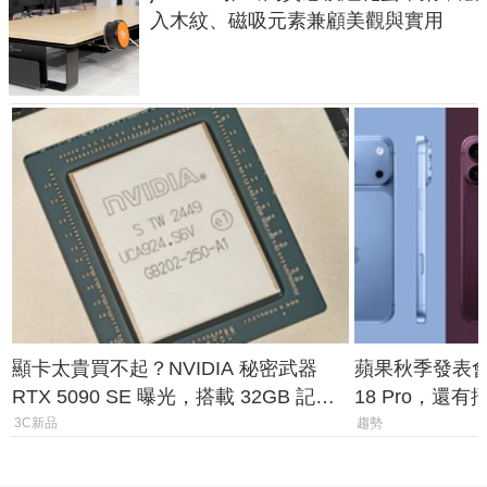
入木紋、磁吸元素兼顧美觀與實用
顯卡太貴買不起？NVIDIA 秘密武器
蘋果秋季發表會大
RTX 5090 SE 曝光，搭載 32GB 記憶
18 Pro，還
體
測一次看
3C新品
趨勢