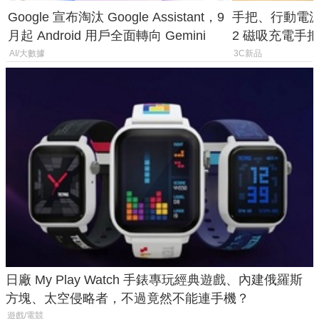
Google 宣布淘汰 Google Assistant，9
手把、行動電源合體
月起 Android 用戶全面轉向 Gemini
2 磁吸充電手把
倍
AI/大數據
3C新品
日廠 My Play Watch 手錶專玩經典遊戲、內建俄羅斯
方塊、太空侵略者，不過竟然不能連手機？
遊戲/電競