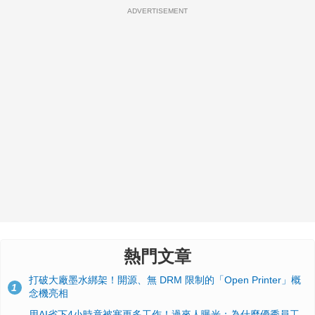
ADVERTISEMENT
熱門文章
打破大廠墨水綁架！開源、無 DRM 限制的「Open Printer」概
1
念機亮相
用AI省下4小時竟被塞更多工作！過來人曝光：為什麼優秀員工