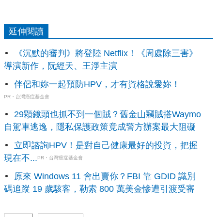
延伸閱讀
《沉默的審判》將登陸 Netflix！《周處除三害》
導演新作，阮經天、王淨主演
伴侶和妳一起預防HPV，才有資格說愛妳！
PR・台灣癌症基金會
29顆鏡頭也抓不到一個賊？舊金山竊賊搭Waymo
自駕車逃逸，隱私保護政策竟成警方辦案最大阻礙
立即諮詢HPV！是對自己健康最好的投資，把握
現在不...
PR・台灣癌症基金會
原來 Windows 11 會出賣你？FBI 靠 GDID 識別
碼追蹤 19 歲駭客，勒索 800 萬美金慘遭引渡受審