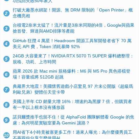
功找回失散50年家人
打破大廠墨水綁架！開源、無 DRM 限制的「Open Printer」概
2
念機亮相
台積電2奈米太猛了！流片量是3奈米同期的4倍，Google與蘋果
3
搶首發、輝達與AMD排隊等產能
GitHub 狂攬 4 萬星！Headroom 開源工具幫開發者省下 70 萬
4
美元 API 費，Token 消耗暴降 92%
24GB 大容量來了！NVIDIA RTX 5070 Ti SUPER 爆料總整理：
5
規格、功耗、上市時間
蘋果 2026 款 Mac mini 規格爆料：M6 與 M5 Pro 異色搭檔登
6
場！容量或將 512GB 起跳
典藏界大地震！美國懷舊遊戲小店驚見 97 片未公開版《超級瑪
7
利歐兄弟》變體任天堂卡帶
美國上半年 CD 銷量大增 16%：增速約為黑膠 7 倍，但購買者
8
有一半以上根本沒有播放器
諾貝爾獎推手也留不住！從 AlphaFold 團隊解體看 Google 的焦
9
慮：為何明星實驗室要為 Gemini 讓路？
用AI省下4小時竟被塞更多工作！過來人曝光：為什麼優秀員工
10
不再跟你分享怎麼使用AI