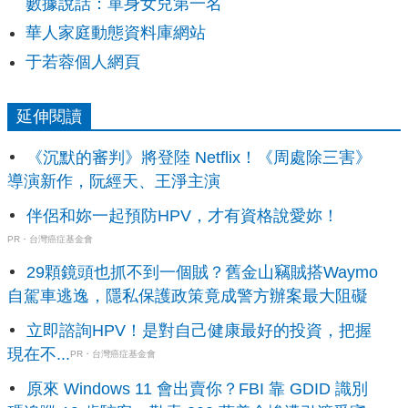
數據說話：單身女兒第一名
華人家庭動態資料庫網站
于若蓉個人網頁
延伸閱讀
《沉默的審判》將登陸 Netflix！《周處除三害》
導演新作，阮經天、王淨主演
伴侶和妳一起預防HPV，才有資格說愛妳！
PR・台灣癌症基金會
29顆鏡頭也抓不到一個賊？舊金山竊賊搭Waymo
自駕車逃逸，隱私保護政策竟成警方辦案最大阻礙
立即諮詢HPV！是對自己健康最好的投資，把握
現在不...
PR・台灣癌症基金會
原來 Windows 11 會出賣你？FBI 靠 GDID 識別