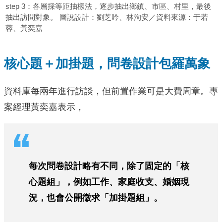
step 3：各層採等距抽樣法，逐步抽出鄉鎮、市區、村里，最後
抽出訪問對象。 圖說設計：劉芝吟、林洵安／資料來源：于若
蓉、黃奕嘉
核心題＋加掛題，問卷設計包羅萬象
資料庫每兩年進行訪談，但前置作業可是大費周章。專
案經理黃奕嘉表示，
每次問卷設計略有不同，除了固定的「核
心題組」，例如工作、家庭收支、婚姻現
況，也會公開徵求「加掛題組」。