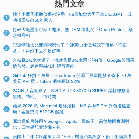
熱門文章
找了半輩子求助偵探都沒用！66歲加拿大男子靠ChatGPT，成
1
功找回失散50年家人
打破大廠墨水綁架！開源、無 DRM 限制的「Open Printer」概
2
念機亮相
記憶體漲太兇連老闆都怕了？SK海力士竟然認了價格「不正
3
常」：再漲下去不是好事
台積電2奈米太猛了！流片量是3奈米同期的4倍，Google與蘋果
4
搶首發、輝達與AMD排隊等產能
GitHub 狂攬 4 萬星！Headroom 開源工具幫開發者省下 70 萬
5
美元 API 費，Token 消耗暴降 92%
24GB 大容量來了！NVIDIA RTX 5070 Ti SUPER 爆料總整理：
6
規格、功耗、上市時間
蘋果 2026 款 Mac mini 規格爆料：M6 與 M5 Pro 異色搭檔登
7
場！容量或將 512GB 起跳
哪款導航最好用？Google、Apple、導航王、高德地圖實測對
8
比：四大導航實測懶人包
美國上半年 CD 銷量大增 16%：增速約為黑膠 7 倍，但購買者