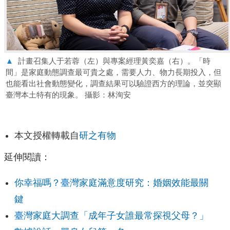
▲
計畫召集人于若蓉（左）與專案經理黃奕嘉（右）。「時
間」是家庭動態調查最可貴之處，需要人力、物力長期投入，但
也能看出社會動態變化，調查結果可以驗證西方的理論，並突顯
臺灣本土特有的現象。 攝影：林洵安
本文授權轉載自
研之有物
延伸閱讀：
你幸福嗎？臺灣家庭滿意度研究：婚姻效能最關
鍵
臺灣家庭大調查「成年子女誰最常探視父母？」