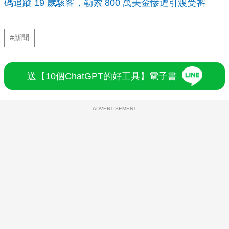
碼追蹤 19 歲駭客，勒索 800 萬美金慘遭引渡受審
#新聞
送【10個ChatGPT的好工具】電子書
ADVERTISEMENT