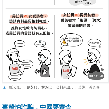
▲
圖說設計：劉芝吟、林洵安／資料來源：于若蓉、黃奕嘉
臺灣怕詐騙，中國要審查