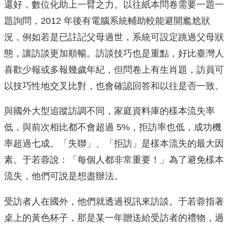
還好，數位化助上一臂之力。以往紙本問卷需要一題一
題詢問，2012 年後有電腦系統輔助較能避開尷尬狀
況，例如若是已註記父母過世，系統可設定跳過父母狀
態，讓訪談更加順暢。訪談技巧也是重點，好比臺灣人
喜歡少報或多報幾歲年紀，但問卷上有生肖題，訪員可
以技巧性地交叉比對，也會確認回答和以往是否一致。
與國外大型追蹤訪調不同，家庭資料庫的樣本流失率
低，與前次相比都不會超過 5%，拒訪率也低，成功機
率超過七成。「失聯」、「拒訪」是樣本流失的最大因
素。于若蓉說：「每個人都非常重要！」為了避免樣本
流失，他們可說是想盡辦法。
受訪者人在國外，他們就透過視訊來訪談。于若蓉指著
桌上的黃色杯子，那是某一年贈送給受訪者的禮物，過