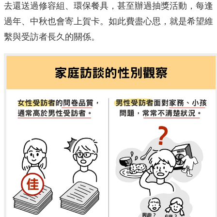
去還送過修容組、環保餐具，甚至辦過抽獎活動，每逢
過年、中秋也會寄上賀卡。如此費盡心思，就是希望維
繫與受訪者長久的關係。