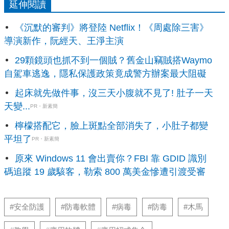
延伸閱讀
《沉默的審判》將登陸 Netflix！《周處除三害》
導演新作，阮經天、王淨主演
29顆鏡頭也抓不到一個賊？舊金山竊賊搭Waymo
自駕車逃逸，隱私保護政策竟成警方辦案最大阻礙
起床就先做件事，沒三天小腹就不見了! 肚子一天
天變...
PR・新素簡
檸檬搭配它，臉上斑點全部消失了，小肚子都變
平坦了
PR・新素簡
原來 Windows 11 會出賣你？FBI 靠 GDID 識別
碼追蹤 19 歲駭客，勒索 800 萬美金慘遭引渡受審
#安全防護
#防毒軟體
#病毒
#防毒
#木馬